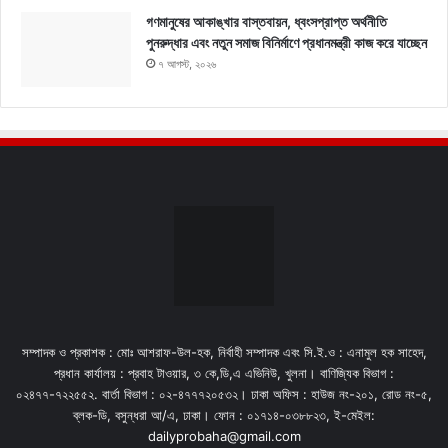
গণমানুষের আকাঙ্খার বাস্তবায়ন, ধ্বংসপ্রাপ্ত অর্থনীতি
পুনরুদ্ধার এবং নতুন সমাজ বিনির্মাণে প্রধানমন্ত্রী কাজ করে যাচ্ছেন
৭ আগস্ট, ২০২৬
সম্পাদক ও প্রকাশক : মোঃ আশরাফ-উল-হক, নির্বাহী সম্পাদক এবং সি.ই.ও : এনামুল হক সাহেদ,
প্রধান কার্যালয় : প্রবাহ টাওয়ার, ৩ কে,ডি,এ এভিনিউ, খুলনা। বাণিজ্যিক বিভাগ :
০২৪৭৭-৭২২৫৫২. বার্তা বিভাগ : ০২-৪৭৭৭২০৫৩২। ঢাকা অফিস : হাউজ নং-২০১, রোড নং-৫,
ব্লক-ডি, বসুন্ধরা আ/এ, ঢাকা। ফোন : ০১৭১৪-০৩৮৮২৩, ই-মেইল:
dailyprobaha@gmail.com