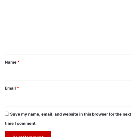
o
m
m
e
n
t
*
Name
*
Email
*
Save my name, email, and website in this browser for the next
time I comment.