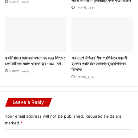
সমাজ বিনির্মাণে প্রধানমন্ত্রী কাজ করে যাচ্ছেন
৭ আগস্ট, ২০২৬
৭ আগস্ট, ২০২৬
ফ্যাসিবাদের দোসররা এখনো ষড়যন্ত্রে লিপ্ত :
সারাদেশে বিভিন্ন শিক্ষা প্রতিষ্ঠানে সন্ত্রাসী
নেতাকর্মীদের সজাগ থাকতে হবে : এড. মনা
হামলার প্রতিবাদে মহানগর ছাত্রশিবিরের
বিক্ষোভ
৭ আগস্ট, ২০২৬
৭ আগস্ট, ২০২৬
Leave a Reply
Your email address will not be published.
Required fields are
marked
*
C