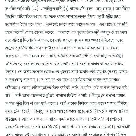
শরিয়াহ মোতাবেক আক্তারুল বিবাহ বন্ধনে আবদ্ধ হন। আকতারুল ও ওমেনুর বেগম
দম্পতির আখি মনি (১১) ও আরিফুল ঢালী (৬) নামের ২টি ছেলে-মেয়ে রয়েছে। তবে বিয়ের
কিছুদিন অতিবাহিত হওয়ার পর থেকে তাদের সংসারে নানান বিষয়ে স্বামী স্ত্রীর মধ্যে
মতপার্থক্য তৈরি হতে থাকে। এভাবেই চলতে থাকে তাদের সংসার। এর আগে ৪ বার স্ত্রী
তাকে ডিভোর্স পেপার প্রেরন করেছে। অবশেষে গত বৃহস্পতিবার স্ত্রী ওমেনুর বেগম পঞ্চম
বারে পাঠানো ডিভোর্সের কাগজ পেয়ে সেই কাগজে স্বাক্ষর করে শুক্রবার বিকেলে মনের
আনন্দে তার নিজ বাড়িতে ২০ লিটার দুধ দিয়ে গোসল করেন আকতারুল। এ বিষয়ে
আকতারুল সাংবাদিকদের বলেন আমি কষ্টের সাথেও এই গোসল করে আনন্দিত হয়েছি।
আমি ২০১২ সালে বিয়ের পর থেকে আমার স্ত্রীর সাথে সংসারে নানান ঝামেলায় জর্জরিত
ছিলাম। সে আমার সংসারে থেকেও পর পুরুষের সাথে বহুবার পরকীয়ায় লিপ্ত হয়ে আমার
সংসার ছেড়ে চলে যায়। সে আমাকে এর আগে ৪বার ডিভোর্সের কাগজ আমার কাছে
পাঠিয়েছে। আমার দুটি সন্তানের দিকে তাকিয়ে আমি কোনদিন সেই কাগজে স্বাক্ষর করি
নাই। আমি তাকে অনেকবার বুঝিয়ে সংসারে ফিরিয়ে এনেছি। কিন্তু সে কখনো আমার
সংসারে সুখী ছিল না বলে দাবি করেন। আমি অনেক নির্যাতন সহ্য করেও সংসার টিকিয়ে
রাখার চেষ্টা করেছি। কিন্তু এবার সে আমাকে পঞ্চম বারের মতো ডিভোর্সের কাগজ বাড়িতে
পাঠিয়েছে। আমি আর তার এ নির্যাতন সহ্য করতে রাজি না। তাই আমি তার পাঠানো
ডিভোর্সের কাগজে স্বাক্ষর করে দিয়েছি। আমি পাঁচ ওয়াক্ত নামাজ আদায় করি। আমি চাই
আমার সাবেক স্ত্রী সুখে থাকুক। আর আমি যেন আমার দুটি সন্তানকে সুশিক্ষায় শিক্ষিত