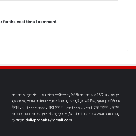
r for the next time I comment.
সম্পাদক ও প্রকাশক : মোঃ আশরাফ-উল-হক, নির্বাহী সম্পাদক এবং সি.ই.ও : এনামুল
হক সাহেদ, প্রধান কার্যালয় : প্রবাহ টাওয়ার, ৩ কে,ডি,এ এভিনিউ, খুলনা। বাণিজ্যিক
বিভাগ : ০২৪৭৭-৭২২৫৫২. বার্তা বিভাগ : ০২-৪৭৭৭২০৫৩২। ঢাকা অফিস : হাউজ
নং-২০১, রোড নং-৫, ব্লক-ডি, বসুন্ধরা আ/এ, ঢাকা। ফোন : ০১৭১৪-০৩৮৮২৩,
ই-মেইল: dailyprobaha@gmail.com