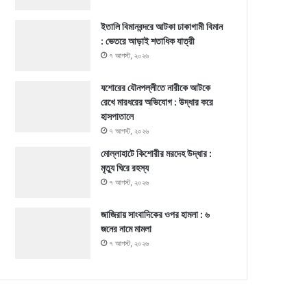
ইতালি বিমানবন্দরে আটকা ঢাকাগামী বিমান
: ভেতরে আড়াই শতাধিক যাত্রী
৭ আগস্ট, ২০২৬
যশোরের যৌনপল্লীতে নারীকে আটকে
রেখে মারধরের অভিযোগ : উদ্ধার করে
হাসপাতালে
৭ আগস্ট, ২০২৬
মোল্লাহাটে কিশোরীর মরদেহ উদ্ধার :
মৃত্যু ঘিরে রহস্য
৭ আগস্ট, ২০২৬
জাজিরায় সাংবাদিকের ওপর হামলা : ৬
জনের নামে মামলা
৭ আগস্ট, ২০২৬