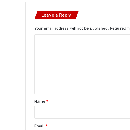
Leave a Reply
Your email address will not be published.
Required f
C
o
m
m
e
n
t
*
Name
*
Email
*