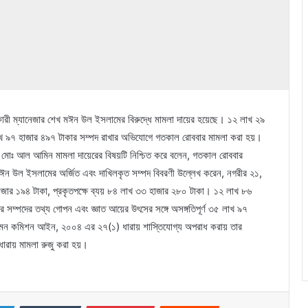
 সহকারী ম্যানেজার শেখ মঈন উল ইসলামের বিরুদ্ধে মামলা দায়ের হয়েছে। ১২ লাখ ২৯
লাখ ৯৭ হাজার ৪৯৭ টাকার সম্পদ রাখার অভিযোগে গতকাল রোববার মামলা করা হয়।
লক মোঃ আল আমিন মামলা দায়েরের বিষয়টি নিশ্চিত করে বলেন, গতকাল রোববার
মঈন উল ইসলামের অর্জিত এবং দাখিলকৃত সম্পদ বিবরণী উল্লেখ করেন, নগরীর ২১,
হাজার ১৯৪ টাকা, প্রকৃতপক্ষে ব্যয় ৮৪ লাখ ৩৩ হাজার ২৮০ টাকা। ১২ লাখ ৮৬
সম্পদের তথ্য গোপন এবং জ্ঞাত আয়ের উৎসের সঙ্গে অসঙ্গতিপূর্ণ ৩৫ লাখ ৯৭
তি দমন কমিশন আইন, ২০০৪ এর ২৭(১) ধারায় শাস্তিযোগ্য অপরাধ করায় তার
ধারায় মামলা রুজু করা হয়।