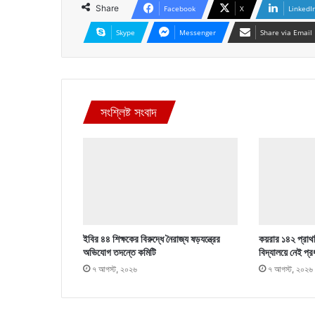
Share
Facebook
X
LinkedI
Skype
Messenger
Share via Email
সংশ্লিষ্ট সংবাদ
ইবির ৪৪ শিক্ষকের বিরুদ্ধে নৈরাজ্য ষড়যন্ত্রের
কয়রার ১৪২ প্রাথম
অভিযোগ তদন্তে কমিটি
বিদ্যালয়ে নেই প্র
৭ আগস্ট, ২০২৬
৭ আগস্ট, ২০২৬