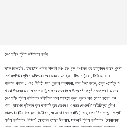
কেএমপি’র পুলিশ কমিশনার কর্তৃক
স্টাফ রিপোর্টার : হরিণটানা থানার সালামী মঞ্চ এবং ফুল বাগানের শুভ উদ্বোধন করেন খুলনা
মেট্রোপলিটন পুলিশ কমিশনার মোঃ মোজাম্মেল হক, বিপিএম (বার), পিপিএম-সেবা।
গতকাল সকাল ১০টা৫ মিনিটে উষ্ণ ফুলেল অভ্যর্থনা, লাল ফিতা কর্তন, বেলুন-ফেস্টুন ও
পায়রা উড্ডয়ন এবং নামফলক উন্মোচনের মধ্য দিয়ে উদ্বোধনী অনুষ্ঠান শুরু হয়। এরপর
কেএমপির পুলিশ কমিশনার হরিণটানা থানা প্রাঙ্গণে বকুল ফুলের চারা রোপণ করেন এবং
থানা প্রাঙ্গণের দৃষ্টিনন্দন ফুল বাগানটি ঘুরে দেখেন। এসময় কেএমপি’ অতিরিক্ত পুলিশ
কমিশনার (ট্রাফিক এন্ড প্রটোকল, অতিঃ দায়িত্ব ক্রাইম) মোছাঃ তাসলিমা খাতুন, ডেপুটি
পুলিশ কমিশনার (দক্ষিণ) মোহাম্মদ তাজুল ইসলাম, সহকারি পুলিশ কমিশনার (সোনাডাঙ্গা