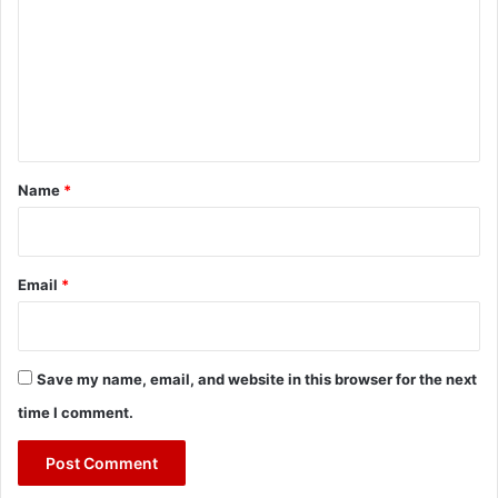
m
m
e
n
t
*
Name
*
Email
*
Save my name, email, and website in this browser for the next
time I comment.