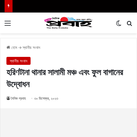
Menu
Switch
এখা
হোম
→
স্থানীয় সংবাদ
স্থানীয় সংবাদ
হরিণটানা থানার সালামী মঞ্চ এবং ফুল বাগানের
উদ্বোধন
দৈনিক প্রবাহ
৩০ ডিসেম্বর, ২০২৩