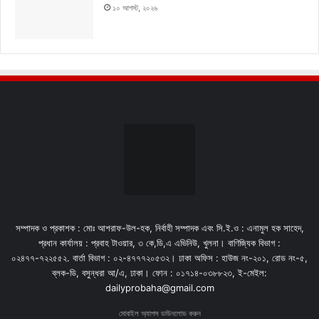
১০ আগস্ট, ২০২৬
সম্পাদক ও প্রকাশক : মোঃ আশরাফ-উল-হক, নির্বাহী সম্পাদক এবং সি.ই.ও : এনামুল হক সাহেদ,
প্রধান কার্যালয় : প্রবাহ টাওয়ার, ৩ কে,ডি,এ এভিনিউ, খুলনা। বাণিজ্যিক বিভাগ :
০২৪৭৭-৭২২৫৫২. বার্তা বিভাগ : ০২-৪৭৭৭২০৫৩২। ঢাকা অফিস : হাউজ নং-২০১, রোড নং-৫,
ব্লক-ডি, বসুন্ধরা আ/এ, ঢাকা। ফোন : ০১৭১৪-০৩৮৮২৩, ই-মেইল:
dailyprobaha@gmail.com
মোবাইল অ্যাপস ডাউনলোড করুন