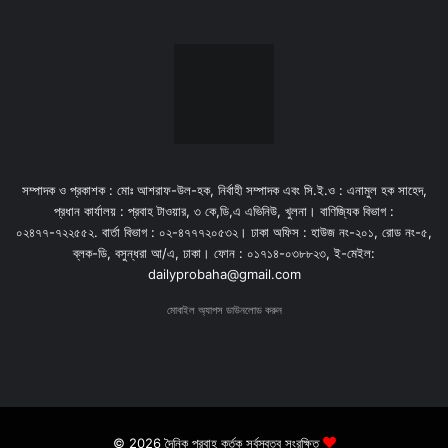
সম্পাদক ও প্রকাশক : মোঃ আশরাফ-উল-হক, নির্বাহী সম্পাদক এবং সি.ই.ও : এনামুল হক সাহেদ,
প্রধান কার্যালয় : প্রবাহ টাওয়ার, ৩ কে,ডি,এ এভিনিউ, খুলনা। বাণিজ্যিক বিভাগ :
০২৪৭৭-৭২২৫৫২. বার্তা বিভাগ : ০২-৪৭৭৭২০৫৩২। ঢাকা অফিস : হাউজ নং-২০১, রোড নং-৫,
ব্লক-ডি, বসুন্ধরা আ/এ, ঢাকা। ফোন : ০১৭১৪-০৩৮৮২৩, ই-মেইল:
dailyprobaha@gmail.com
মোবাইল অ্যাপস ডাউনলোড করুন
© 2026 দৈনিক প্রবাহ কর্তৃক সর্বস্বত্ব সংরক্ষিত