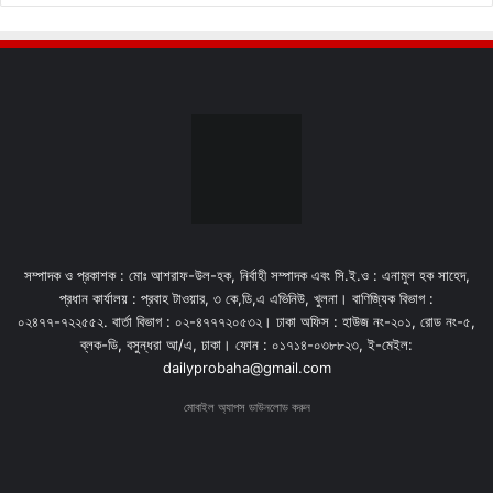
সম্পাদক ও প্রকাশক : মোঃ আশরাফ-উল-হক, নির্বাহী সম্পাদক এবং সি.ই.ও : এনামুল হক সাহেদ,
প্রধান কার্যালয় : প্রবাহ টাওয়ার, ৩ কে,ডি,এ এভিনিউ, খুলনা। বাণিজ্যিক বিভাগ :
০২৪৭৭-৭২২৫৫২. বার্তা বিভাগ : ০২-৪৭৭৭২০৫৩২। ঢাকা অফিস : হাউজ নং-২০১, রোড নং-৫,
ব্লক-ডি, বসুন্ধরা আ/এ, ঢাকা। ফোন : ০১৭১৪-০৩৮৮২৩, ই-মেইল:
dailyprobaha@gmail.com
মোবাইল অ্যাপস ডাউনলোড করুন