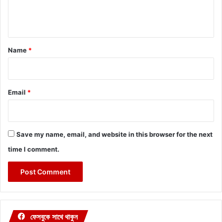
e
n
t
*
Name
*
Email
*
Save my name, email, and website in this browser for the next
time I comment.
ফেসবুকে সাথে থাকুন