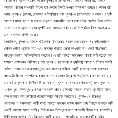
আরেফিন। দ্বাদশ সংসদ নির্বাচনে খুলনার ছয়টি সংসদীয় আসনের মধ্যে দুটি আসনে
স্বতন্ত্র পরিচয়ে আওয়ামী লীগের দুই নেতার বিজয়ী হওয়ার সম্ভাবনা রয়েছে। আসন দুটি
হচ্ছে খুলনা-৪ (রূপসা, তেরখাদা ও দিঘলিয়া) এবং খুলনা-৬ (পাইকগাছা ও কয়রা) এ দুটি
আসনের মধ্যে খুলনা-৪ আসনে লড়ছেন ক্ষমতাসীন দলের হয়ে নৌকা প্রতীক নিয়ে বর্তমান
সংসদ সদস্য আব্দুস সালাম মূর্শেদী এবং স্বতন্ত্র পরিচয়ে কেটলি প্রতীক নিয়ে লড়ছেন এস
এম মোর্ত্তজা রশিদী দ্বারা।
অপরদিকে, খুলনা-৬ আসনে পাইকগাছা উপজেলার সাবেক চেয়ারম্যান মোঃ রশীদুজ্জামান
মোড়ল নৌকা প্রতীক নিয়ে এবং স্বতন্ত্র পরিচয়ে জেলা আওয়ামী লীগ নেতা ইঞ্জিনিয়ার
মাহবুবুর রহমান প্রতিদ্বন্দ্বিতা করছেন। এ দুটি আসনে স্বতন্ত্রের পাল্লা ভারী রয়েছে বলে
সাধারণ ভোটারদের অভিমত। তবে খুলনা-৫ (ফুলতলা ও ডুমুরিয়া) আসনেও নৌকার প্রার্থী
বর্তমান সংসদ সদস্য নারায়ণ চন্দ্র এবং স্বতন্ত্র পরিচয়ে প্রার্থী হওয়া ফুলতলা উপজেলা
আওয়ামী লীগের সভাপতি আকরাম হোসেনের মধ্যে তীব্র প্রতিদ্বন্দ্বিতার আভাস রয়েছে।
এর বাইরে খুলনা-১ (বটিয়াঘাটা ও দাকোপ), খুলনা ২ (সদর ও সোনাডাঙ্গা) এবং খুলনা-৩
(খালিশপুর, দৌলতপুর ও খানজাহান আলী থানা) এ তিনটি আসনে নৌকার প্রার্থীরাই বিজয়
লাভ করবেন বলে ভোটাররা প্রাথমিকভাবে নিশ্চিত করেছেন। খুলনা-৩ (খালিশপুর,
দৌলতপুর ও খানজাহান আলী থানা) আসনে স্বতন্ত্র সংসদ সদস্য পদে নির্বাচন করছেন নারী
নেত্রী ফাতেমা জামান সাথী। তিনি ঢাকার বিমানবন্দর থানা আওয়ামী লীগের সহ-সভাপতি।
তিনি ঈগল প্রতিক নিয়ে নির্বাচনে প্রার্থী হয়েছেন। অপরদিকে, ডেমোক্রেটিক পাল্টির