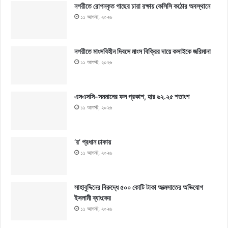
নগরীতে রোপনকৃত গাছের চারা রক্ষায় কেসিসি কঠোর অবস্থানে
১১ আগস্ট, ২০২৬
নগরীতে মাংসবিহীন দিবসে মাংস বিক্রির দায়ে কসাইকে জরিমানা
১১ আগস্ট, ২০২৬
এসএসসি-সমমানের ফল প্রকাশ, হার ৬২.২৫ শতাংশ
১১ আগস্ট, ২০২৬
‘র’ প্রধান ঢাকায়
১১ আগস্ট, ২০২৬
সাহাবুদ্দিনের বিরুদ্ধে ৫০০ কোটি টাকা আত্মসাতের অভিযোগ
ইসলামী ব্যাংকের
১১ আগস্ট, ২০২৬