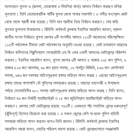
মনোনয়নে খুলনা-৪ (রূপসা, তেরোখাদা ও দিঘলিয়া থানা) আসনে নির্বাচন করছেন মনিরা
সুলতানা। তিনি ডেমোক্রেটিক পার্টির খুলনা জেলা শাখার সভাপতি। ৮ দলীয় কংগ্রেস জোট
থেকে তাকে প্রার্থী করা হয়েছে। তিনি ডাব প্রতীক নিয়ে নির্বাচন করছেন। তার বাড়ি
খুলনার ফুলতলা উপজেলায়। রিটার্নিং কর্মকর্তা খন্দকার ইয়াসির আরেফিন জানান, দ্বাদশ
জাতীয় সংসদ নির্বাচনে খুলনা জেলার ৬টি সংসদীয় আসনে ১২২টি আবেদনের পরিপ্রেক্ষিতে
১১৫টি পর্যবেক্ষক টিমকে ভোট পর্যবেক্ষণের অনুমতি দেওয়া হয়েছে। ভোট চলাকালে ভারতের
নির্বাচন কমিশনের প্রিন্সিপ্যাল সেক্রেটারি এম ডি ওমর একটি আসনের ভোটকেন্দ্র পরিদর্শন
করবেন। ইয়াসির আরেফিন বলেন, খুলনা জেলার ৬টি আসনে ৫ হাজার ২২৫ জন পুলিশ, ৯
হাজার ৫১৬ জন আনসার, ৯৬ জন র‌্যাব সদস্য, ১৯ প্লাটুন বিজিবি, ৫৯৬ জন কোস্টগার্ড
সদস্য, ৬৪৬ জন দফাদার আইনশৃঙ্খলা রক্ষায় দায়িত্ব পালন করছে। এছাড়া আইনশৃঙ্খলা
রক্ষায় তাদের পাশাপাশি নৌ পুলিশের সদস্যরাও রয়েছে। তাছাড়া মহানগরী ও উপজেলা
পর্যায়ে সেনাবাহিনীর ৬০০ সদস্য আইনশৃঙ্খলা রক্ষায় দায়িত্ব পালন করছে। তিনি বলেন,
নির্বাচনে ৪৬ জন নির্বাহী ম্যাজিস্ট্রেট ও ১৫ জন জুডিশিয়াল ম্যাজিস্ট্রেট দায়িত্ব পালন
করছেন। জেলায় মোট ভোটকেন্দ্র রয়েছে ৭৯৩টি। এরমধ্যে পাঁচ শতাধিক কেন্দ্র গুরুত্বপূর্ণ
(ঝুঁকিপূর্ণ) হিসেবে বিবেচনা করা হয়েছে। এ সকল কেন্দ্রে বেশি সংখ্যক পুলিশ বাহিনী
সদস্যরা দায়িত্ব পালন করবেন বলেও তিনি জানান। রিটার্নিং কর্মকর্তা খন্দকার ইয়াসির
আরেফিন আরো বলেন, ভোটের পরিবেশ ভালো রয়েছে। ভোট কেন্দ্রগুলোতে সরঞ্জামাদি