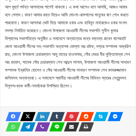
আগ মুহুর্ত পর্যন্ত আপনাদের পাশেই থাকবো। এ কথা আগেও বলে আসছি, আজও আবার
বলে গেলাম। কারণ আমার রক্ত দিয়েও আমি মোংলা-রামপালের মানুষের ঋণ শোধ করতে
পারবোনা। কারণ আপনারা ভোট দিয়ে আমাকে ৪বার এবং হাবিবুন নাহারকেও ৪বার সংসদ
সদস্য নির্বাচিত করেছেন। মোংলা উপজেলা আওয়ামী লীগের সভাপতি সুনীল কুমার
বিশ্বাসের সভাপতিত্বে অনুষ্ঠিত এ সমাবেশে অন্যান্যের মধ্যে বক্তব্য রাখেন বাগেরহাট
জেলা আওয়ামী লীগের সহ-সভাপতি অধ্যাপক মোল্লা আঃ রউফ, দপ্তর সম্পাদক অম্বরিশ
রায়, মোংলা উপজেলা চেয়ারম্যান আবু তাহের হাওলাদার, পৌর মেয়র বীর মুক্তিযোদ্ধা শেখ
আঃ রহমান, সাবেক পৌর চেয়ারম্যান শেখ আব্দুস সালাম, উপজেলা আওয়ামী লীগের সাধারণ
সম্পাদক ইব্রাহিম হোসেন ও পৌর আওয়ামী লীগের সাধারণ সম্পাদক শেখ কামরুজ্জামান
জসিমসহ অন্যান্যরা। এ সমাবেশে স্থানীয় আওয়ামী লীগের বিভিন্ন স্তরের নেতৃবৃন্দসহ
বিপুলসংখ্যক কর্মী-সমর্থকেরা উপস্থিত ছিলেন।