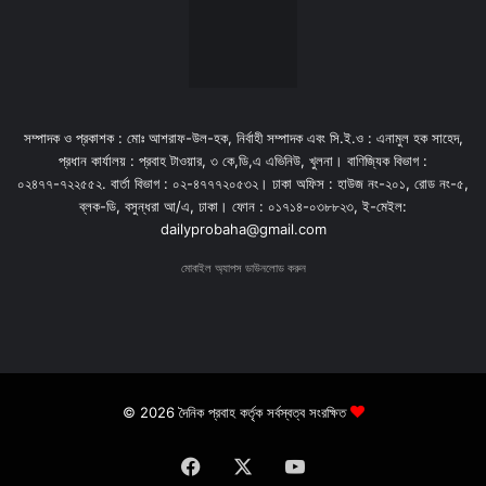
সম্পাদক ও প্রকাশক : মোঃ আশরাফ-উল-হক, নির্বাহী সম্পাদক এবং সি.ই.ও : এনামুল হক সাহেদ,
প্রধান কার্যালয় : প্রবাহ টাওয়ার, ৩ কে,ডি,এ এভিনিউ, খুলনা। বাণিজ্যিক বিভাগ :
০২৪৭৭-৭২২৫৫২. বার্তা বিভাগ : ০২-৪৭৭৭২০৫৩২। ঢাকা অফিস : হাউজ নং-২০১, রোড নং-৫,
ব্লক-ডি, বসুন্ধরা আ/এ, ঢাকা। ফোন : ০১৭১৪-০৩৮৮২৩, ই-মেইল:
dailyprobaha@gmail.com
মোবাইল অ্যাপস ডাউনলোড করুন
© 2026 দৈনিক প্রবাহ কর্তৃক সর্বস্বত্ব সংরক্ষিত
Facebook
X
YouTube