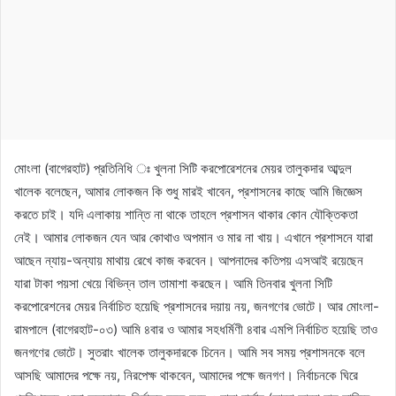
মোংলা (বাগেরহাট) প্রতিনিধি ঃ খুলনা সিটি করপোরেশনের মেয়র তালুকদার আব্দুল
খালেক বলেছেন, আমার লোকজন কি শুধু মারই খাবেন, প্রশাসনের কাছে আমি জিজ্ঞেস
করতে চাই। যদি এলাকায় শান্তি না থাকে তাহলে প্রশাসন থাকার কোন যৌক্তিকতা
নেই। আমার লোকজন যেন আর কোথাও অপমান ও মার না খায়। এখানে প্রশাসনে যারা
আছেন ন্যায়-অন্যায় মাথায় রেখে কাজ করবেন। আপনাদের কতিপয় এসআই রয়েছেন
যারা টাকা পয়সা খেয়ে বিভিন্ন তাল তামাশা করছেন। আমি তিনবার খুলনা সিটি
করপোরেশনের মেয়র নির্বাচিত হয়েছি প্রশাসনের দয়ায় নয়, জনগণের ভোটে। আর মোংলা-
রামপালে (বাগেরহাট-০৩) আমি ৪বার ও আমার সহধর্মিণী ৪বার এমপি নির্বাচিত হয়েছি তাও
জনগণের ভোটে। সুতরাং খালেক তালুকদারকে চিনেন। আমি সব সময় প্রশাসনকে বলে
আসছি আমাদের পক্ষে নয়, নিরপেক্ষ থাকবেন, আমাদের পক্ষে জনগণ। নির্বাচনকে ঘিরে