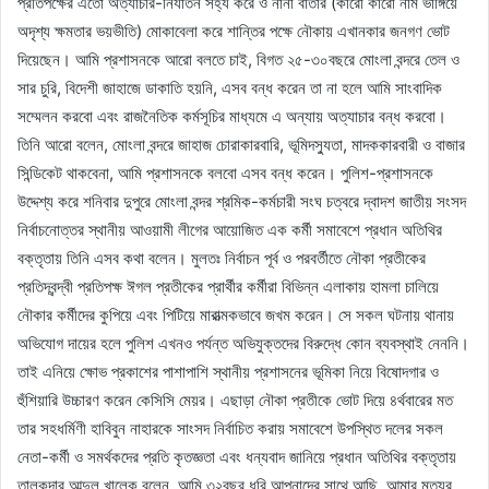
প্রতিপক্ষের এতো অত্যাচার-নির্যাতন সহ্য করে ও নানা বার্তার (কারো কারো নাম ভাঙ্গিয়ে
অদৃশ্য ক্ষমতার ভয়ভীতি) মোকাবেলা করে শান্তির পক্ষে নৌকায় এখানকার জনগণ ভোট
দিয়েছেন। আমি প্রশাসনকে আরো বলতে চাই, বিগত ২৫-৩০বছরে মোংলা বন্দরে তেল ও
সার চুরি, বিদেশী জাহাজে ডাকাতি হয়নি, এসব বন্ধ করেন তা না হলে আমি সাংবাদিক
সম্মেলন করবো এবং রাজনৈতিক কর্মসূচির মাধ্যমে এ অন্যায় অত্যাচার বন্ধ করবো।
তিনি আরো বলেন, মোংলা বন্দরে জাহাজ চোরাকারবারি, ভূমিদস্যুতা, মাদককারবারী ও বাজার
সিন্ডিকেট থাকবেনা, আমি প্রশাসনকে বলবো এসব বন্ধ করেন। পুলিশ-প্রশাসনকে
উদ্দেশ্য করে শনিবার দুপুরে মোংলা বন্দর শ্রমিক-কর্মচারী সংঘ চত্বরে দ্বাদশ জাতীয় সংসদ
নির্বাচনোত্তর স্থানীয় আওয়ামী লীগের আয়োজিত এক কর্মী সমাবেশে প্রধান অতিথির
বক্তৃতায় তিনি এসব কথা বলেন। মুলতঃ নির্বাচন পূর্ব ও পরবর্তীতে নৌকা প্রতীকের
প্রতিদ্বন্দ্বী প্রতিপক্ষ ঈগল প্রতীকের প্রার্থীর কর্মীরা বিভিন্ন এলাকায় হামলা চালিয়ে
নৌকার কর্মীদের কুপিয়ে এবং পিটিয়ে মারাত্মকভাবে জখম করেন। সে সকল ঘটনায় থানায়
অভিযোগ দায়ের হলে পুলিশ এখনও পর্যন্ত অভিযুক্তদের বিরুদ্ধে কোন ব্যবস্থাই নেননি।
তাই এনিয়ে ক্ষোভ প্রকাশের পাশাপাশি স্থানীয় প্রশাসনের ভূমিকা নিয়ে বিষোদগার ও
হুঁশিয়ারি উচ্চারণ করেন কেসিসি মেয়র। এছাড়া নৌকা প্রতীকে ভোট দিয়ে ৪র্থবারের মত
তার সহধর্মিণী হাবিবুন নাহারকে সাংসদ নির্বাচিত করায় সমাবেশে উপস্থিত দলের সকল
নেতা-কর্মী ও সমর্থকদের প্রতি কৃতজ্ঞতা এবং ধন্যবাদ জানিয়ে প্রধান অতিথির বক্তৃতায়
তালুকদার আব্দুল খালেক বলেন, আমি ৩২বছর ধরি আপনাদের সাথে আছি, আমার মৃত্যুর