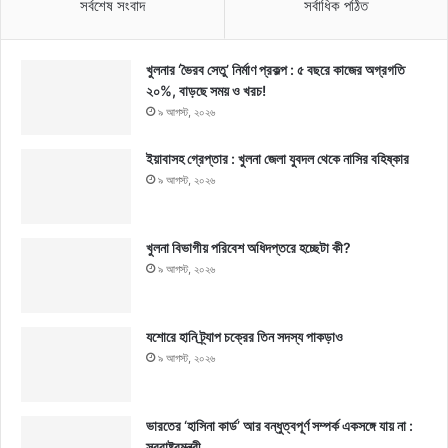
সর্বশেষ সংবাদ
সর্বাধিক পঠিত
খুলনার ‘ভৈরব সেতু’ নির্মাণ প্রকল্প : ৫ বছরে কাজের অগ্রগতি
২০%, বাড়ছে সময় ও খরচ!
৯ আগস্ট, ২০২৬
ইয়াবাসহ গ্রেপ্তার : খুলনা জেলা যুবদল থেকে নাসির বহিষ্কার
৯ আগস্ট, ২০২৬
খুলনা বিভাগীয় পরিবেশ অধিদপ্তরে হচ্ছেটা কী?
৯ আগস্ট, ২০২৬
যশোরে হানি ট্র্যাপ চক্রের তিন সদস্য পাকড়াও
৯ আগস্ট, ২০২৬
ভারতের ‘হাসিনা কার্ড’ আর বন্ধুত্বপূর্ণ সম্পর্ক একসঙ্গে যায় না :
স্বরাষ্ট্রমন্ত্রী