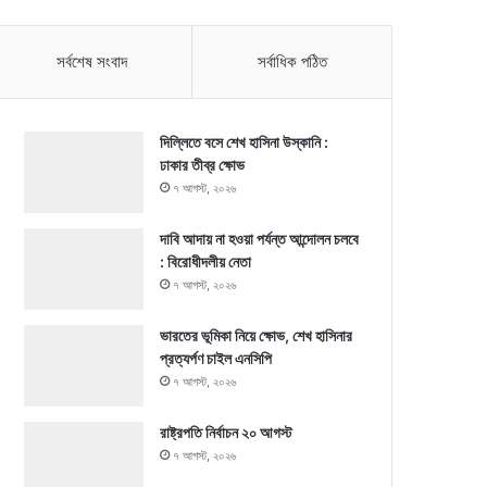
সর্বশেষ সংবাদ
সর্বাধিক পঠিত
দিল্লিতে বসে শেখ হাসিনা উস্কানি :
ঢাকার তীব্র ক্ষোভ
৭ আগস্ট, ২০২৬
দাবি আদায় না হওয়া পর্যন্ত আন্দোলন চলবে
: বিরোধীদলীয় নেতা
৭ আগস্ট, ২০২৬
ভারতের ভূমিকা নিয়ে ক্ষোভ, শেখ হাসিনার
প্রত্যর্পণ চাইল এনসিপি
৭ আগস্ট, ২০২৬
রাষ্ট্রপতি নির্বাচন ২০ আগস্ট
৭ আগস্ট, ২০২৬