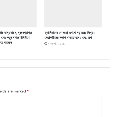
ার বাস্তবায়ন, ধ্বংসপ্রাপ্ত
ফ্যাসিবাদের দোসররা এখনো ষড়যন্ত্রে লিপ্ত :
র এবং নতুন সমাজ বিনির্মাণে
নেতাকর্মীদের সজাগ থাকতে হবে : এড. মনা
করে যাচ্ছেন
৭ আগস্ট, ২০২৬
ields are marked
*