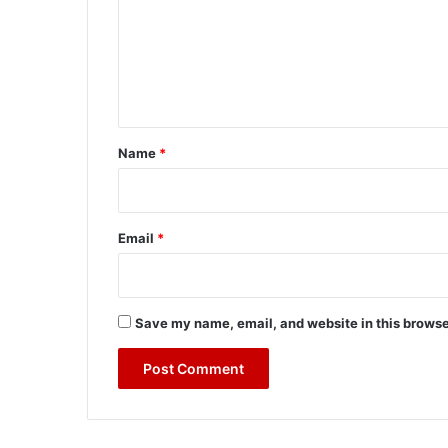
m
e
n
t
*
Name
*
Email
*
Save my name, email, and website in this browse