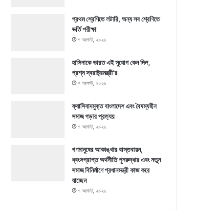
প্রথম শ্রেণিতে লটারি, অন্য সব শ্রেণিতে
ভর্তি পরীক্ষা
৭ আগস্ট, ২০২৬
হাসিনাকে ভারত এই সুযোগ কেন দিল,
প্রশ্ন স্বরাষ্ট্রমন্ত্রী’র
৭ আগস্ট, ২০২৬
ফ্যাসিবাদমুক্ত বাংলাদেশ এবং বৈষম্যহীন
সমাজ গড়ার প্রত্যয়
৭ আগস্ট, ২০২৬
গণমানুষের আকাঙ্খার বাস্তবায়ন,
ধ্বংসপ্রাপ্ত অর্থনীতি পুনরুদ্ধার এবং নতুন
সমাজ বিনির্মাণে প্রধানমন্ত্রী কাজ করে
যাচ্ছেন
৭ আগস্ট, ২০২৬