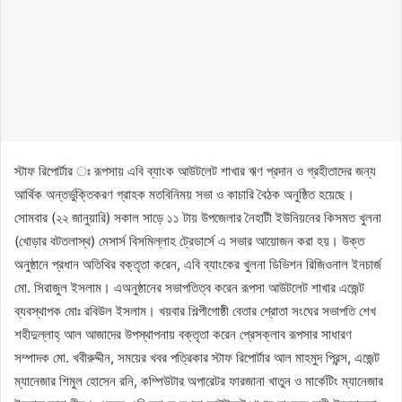
স্টাফ রিপোর্টার ঃ রূপসায় এবি ব্যাংক আউটলেট শাখার ঋণ প্রদান ও গ্রহীতাদের জন্য
আর্থিক অন্তর্ভুক্তিকরণ গ্রাহক মতবিনিময় সভা ও কাচারি বৈঠক অনুষ্ঠিত হয়েছে।
সোমবার (২২ জানুয়ারি) সকাল সাড়ে ১১ টায় উপজেলার নৈহাটী ইউনিয়নের কিসমত খুলনা
(খোড়ার বটতলাস্থ) মেসার্স বিসমিল্লাহ ট্রেডার্সে এ সভার আয়োজন করা হয়। উক্ত
অনুষ্ঠানে প্রধান অতিথির বক্তৃতা করেন, এবি ব্যাংকের খুলনা ডিভিশন রিজিওনাল ইনচার্জ
মো. সিরাজুল ইসলাম। এঅনুষ্ঠানের সভাপতিত্ব করেন রূপসা আউটলেট শাখার এজেন্ট
ব্যবস্থাপক মোঃ রবিউল ইসলাম। খয়বার শিল্পীগোষ্ঠী বেতার শ্রোতা সংঘের সভাপতি শেখ
শহীদুল্লাহ্ আল আজাদের উপস্থাপনায় বক্তৃতা করেন প্রেসক্লাব রূপসার সাধারণ
সম্পাদক মো. খবীরুদ্দীন, সময়ের খবর পত্রিকার স্টাফ রিপোর্টার আল মাহমুদ প্রিন্স, এজেন্ট
ম্যানেজার শিমুল হোসেন রনি, কম্পিউটার অপারেটর ফারজানা খাতুন ও মার্কেটিং ম্যানেজার