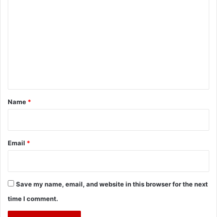
o
m
m
e
n
t
*
Name
*
Email
*
Save my name, email, and website in this browser for the next
time I comment.