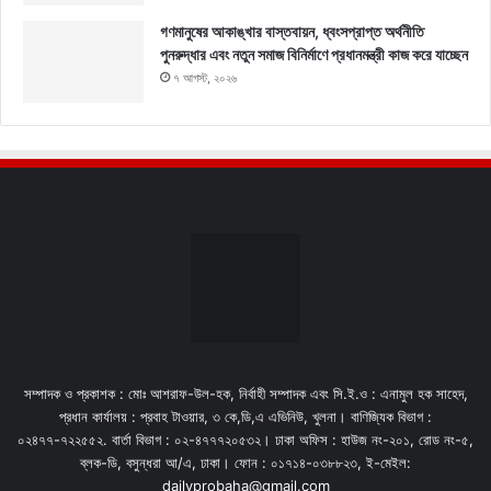
গণমানুষের আকাঙ্খার বাস্তবায়ন, ধ্বংসপ্রাপ্ত অর্থনীতি
পুনরুদ্ধার এবং নতুন সমাজ বিনির্মাণে প্রধানমন্ত্রী কাজ করে যাচ্ছেন
৭ আগস্ট, ২০২৬
সম্পাদক ও প্রকাশক : মোঃ আশরাফ-উল-হক, নির্বাহী সম্পাদক এবং সি.ই.ও : এনামুল হক সাহেদ,
প্রধান কার্যালয় : প্রবাহ টাওয়ার, ৩ কে,ডি,এ এভিনিউ, খুলনা। বাণিজ্যিক বিভাগ :
০২৪৭৭-৭২২৫৫২. বার্তা বিভাগ : ০২-৪৭৭৭২০৫৩২। ঢাকা অফিস : হাউজ নং-২০১, রোড নং-৫,
ব্লক-ডি, বসুন্ধরা আ/এ, ঢাকা। ফোন : ০১৭১৪-০৩৮৮২৩, ই-মেইল:
dailyprobaha@gmail.com