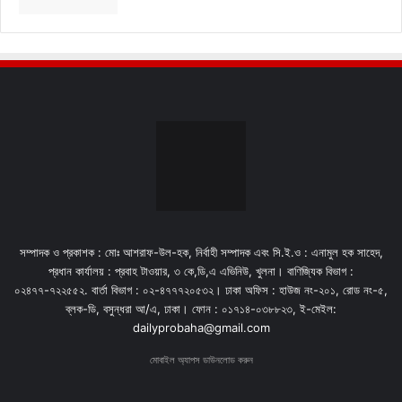
সম্পাদক ও প্রকাশক : মোঃ আশরাফ-উল-হক, নির্বাহী সম্পাদক এবং সি.ই.ও : এনামুল হক সাহেদ,
প্রধান কার্যালয় : প্রবাহ টাওয়ার, ৩ কে,ডি,এ এভিনিউ, খুলনা। বাণিজ্যিক বিভাগ :
০২৪৭৭-৭২২৫৫২. বার্তা বিভাগ : ০২-৪৭৭৭২০৫৩২। ঢাকা অফিস : হাউজ নং-২০১, রোড নং-৫,
ব্লক-ডি, বসুন্ধরা আ/এ, ঢাকা। ফোন : ০১৭১৪-০৩৮৮২৩, ই-মেইল:
dailyprobaha@gmail.com
মোবাইল অ্যাপস ডাউনলোড করুন