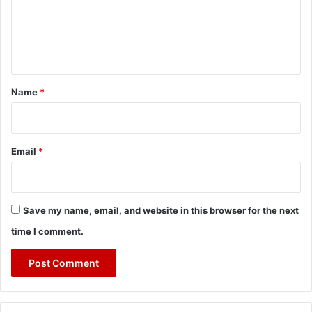
m
e
n
t
*
Name
*
Email
*
Save my name, email, and website in this browser for the next
time I comment.