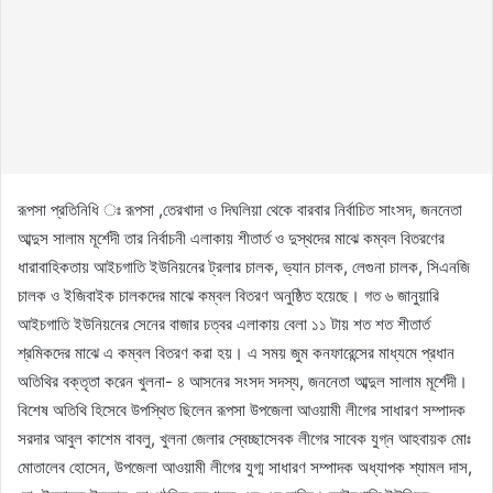
রূপসা প্রতিনিধি ঃ রূপসা ,তেরখাদা ও দিঘলিয়া থেকে বারবার নির্বাচিত সাংসদ, জননেতা
আব্দুস সালাম মূর্শেদী তার নির্বাচনী এলাকায় শীতার্ত ও দুস্থদের মাঝে কম্বল বিতরণের
ধারাবাহিকতায় আইচগাতি ইউনিয়নের ট্রলার চালক, ভ্যান চালক, লেগুনা চালক, সিএনজি
চালক ও ইজিবাইক চালকদের মাঝে কম্বল বিতরণ অনুষ্ঠিত হয়েছে। গত ৬ জানুয়ারি
আইচগাতি ইউনিয়নের সেনের বাজার চত্বর এলাকায় বেলা ১১ টায় শত শত শীতার্ত
শ্রমিকদের মাঝে এ কম্বল বিতরণ করা হয়। এ সময় জুম কনফারেন্সের মাধ্যমে প্রধান
অতিথির বক্তৃতা করেন খুলনা- ৪ আসনের সংসদ সদস্য, জননেতা আব্দুল সালাম মূর্শেদী।
বিশেষ অতিথি হিসেবে উপস্থিত ছিলেন রূপসা উপজেলা আওয়ামী লীগের সাধারণ সম্পাদক
সরদার আবুল কাশেম বাবলু, খুলনা জেলার স্বেচ্ছাসেবক লীগের সাবেক যুগ্ন আহবায়ক মোঃ
মোতালেব হোসেন, উপজেলা আওয়ামী লীগের যুগ্ম সাধারণ সম্পাদক অধ্যাপক শ্যামল দাস,