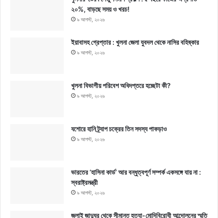
২০%, বাড়ছে সময় ও খরচ!
৯ আগস্ট, ২০২৬
ইয়াবাসহ গ্রেপ্তার : খুলনা জেলা যুবদল থেকে নাসির বহিষ্কার
৯ আগস্ট, ২০২৬
খুলনা বিভাগীয় পরিবেশ অধিদপ্তরে হচ্ছেটা কী?
৯ আগস্ট, ২০২৬
যশোরে হানি ট্র্যাপ চক্রের তিন সদস্য পাকড়াও
৯ আগস্ট, ২০২৬
ভারতের ‘হাসিনা কার্ড’ আর বন্ধুত্বপূর্ণ সম্পর্ক একসঙ্গে যায় না :
স্বরাষ্ট্রমন্ত্রী
৯ আগস্ট, ২০২৬
জুলাই জাদুঘর থেকে সীমান্ত হত্যা-মোদিবিরোধী আন্দোলনের স্মৃতি