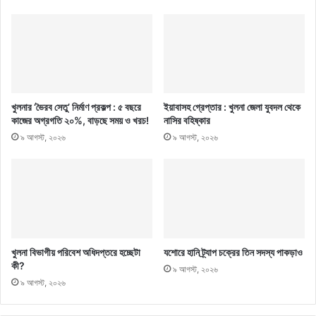
খুলনার ‘ভৈরব সেতু’ নির্মাণ প্রকল্প : ৫ বছরে
ইয়াবাসহ গ্রেপ্তার : খুলনা জেলা যুবদল থেকে
কাজের অগ্রগতি ২০%, বাড়ছে সময় ও খরচ!
নাসির বহিষ্কার
৯ আগস্ট, ২০২৬
৯ আগস্ট, ২০২৬
খুলনা বিভাগীয় পরিবেশ অধিদপ্তরে হচ্ছেটা
যশোরে হানি ট্র্যাপ চক্রের তিন সদস্য পাকড়াও
কী?
৯ আগস্ট, ২০২৬
৯ আগস্ট, ২০২৬