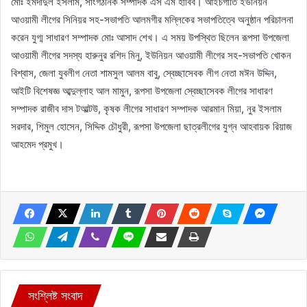
মোঃ ইমদাদুল ইসলাম, সাংগঠনিক সম্পাদক এস এম হাবিব। আইচগাতি ইউনিয়ন
আওয়ামী লীগের সিনিয়র সহ-সভাপতি আলমগীর মল্লিকের সভাপতিত্বে অনুষ্ঠান পরিচালনা
করেন যুগ্ম সাধারণ সম্পাদক মোঃ আসাদ শেখ। এ সময় উপস্থিত ছিলেন রূপসা উপজেলা
আওয়ামী লীগের সদস্য হারুনুর রশিদ মিনু, ইউনিয়ন আওয়ামী লীগের সহ-সভাপতি খোকন
বিশ্বাস, জেলা যুবলীগ নেতা শামসুল আলম বাবু, স্বেচ্ছাসেবক লীগ নেতা মঈন উদ্দিন,
আইটি বিশেষজ্ঞ আব্দুল্লাহ আল মামুন, রূপসা উপজেলা স্বেচ্ছাসেবক লীগের সাধারণ
সম্পাদক রাজীব দাস টআল্টউ, কৃষক লীগের সাধারণ সম্পাদক আরমান মিয়া, নুর ইসলাম
সরদার, শিমুল হোসেন, সিদ্দিক চৌধুরী, রূপসা উপজেলা ছাত্রলীগের যুগ্ন আহবায়ক রিয়াজ
আহমেদ প্রমুখ।
সংশ্লিষ্ট সংবাদ