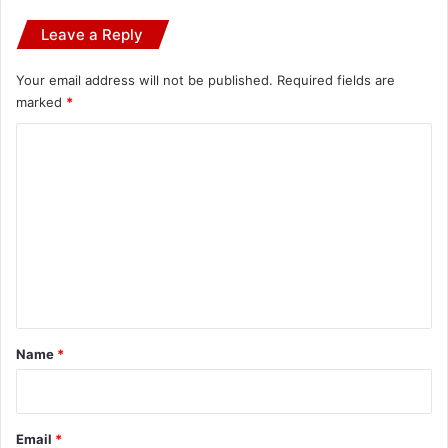
Leave a Reply
Your email address will not be published.
Required fields are
marked
*
C
o
m
m
e
n
t
*
Name
*
Email
*