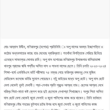
মোঃ আব্বাস উদ্দীন, মণিরামপুর (যশোর) প্রতিনিধি ঃ অপু দাসের অদম্য ইচ্ছাশক্তি ও
কঠোর অধ্যবসায়ের কাছে হার মেনেছে দ্বারিদ্রতা। শতবাঁধা বিপত্তিকে পেরিয়ে ছিনিয়ে
এনেছেন সাফল্যের সোনার চাবি। অপু দাস যশোরের মণিরামপুর উপজেলার বালিয়াডাঙ্গা
খানপুর গ্রামের ঋষি পল্লীর অসিত দাস ও সাধনা দাসের ছেলে। তিনি চলতি ২০২৩-২০২৪
শিক্ষা-বর্ষে এমবিবিএস ভর্তি পরীক্ষায় ৭৫ নম্বর পেয়ে ফরিদপুর বঙ্গবন্ধু শেখ মুজিব
মেডিকেল কলেজে ভর্তির সুযোগ পেয়েছেন। দ্ইু ভাইয়ের মধ্যে অপু ছোট। অপু দাস ছোট
বেলা থেকেই খুবই মেধাবী। পড়া-লেখার প্রতি প্রচন্ড আগ্রহ তার। ছেলের আগ্রহ দেখে
দরিদ্র পিতা-মাতা কষ্ট ক্লেশ করে দুই ছেলেকে লেখাপড়া শিখাচ্ছেন। অপুর পিতা অসিত
দাস ছোট বেলা থেকেই জুতা সেলাই ও জুতা পালিশের কাজ করে থাকেন। তিনি বর্তমানে
মণিরামপুর পৌর শহরের ফুটপথে চটের উপর বসে জুতা সেলাই ও জুতা পালিশের কাজ