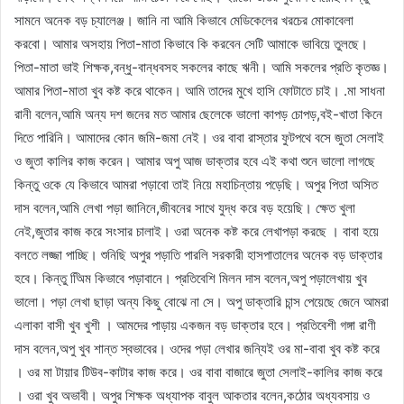
সামনে অনেক বড় চ্যালেঞ্জ। জানি না আমি কিভাবে মেডিকেলের খরচের মোকাবেলা
করবো। আমার অসহায় পিতা-মাতা কিভাবে কি করবেন সেটি আমাকে ভাবিয়ে তুলছে।
পিতা-মাতা ভাই শিক্ষক,বন্ধু-বান্ধবসহ সকলের কাছে ঋনী। আমি সকলের প্রতি কৃতজ্ঞ।
আমার পিতা-মাতা খুব কষ্ট করে থাকেন। আমি তাদের মুখে হাসি ফোটাতে চাই। .মা সাধনা
রানী বলেন,আমি অন্য দশ জনের মত আমার ছেলেকে ভালো কাপড় চোপড়,বই-খাতা কিনে
দিতে পারিনি। আমাদের কোন জমি-জমা নেই। ওর বাবা রাস্তার ফুটপথে বসে জুতা সেলাই
ও জুতা কালির কাজ করেন। আমার অপু আজ ডাক্তার হবে এই কথা শুনে ভালো লাগছে
কিন্তু ওকে যে কিভাবে আমরা পড়াবো তাই নিয়ে মহাচিন্তায় পড়েছি। অপুর পিতা অসিত
দাস বলেন,আমি লেখা পড়া জানিনে,জীবনের সাথে যুদ্ধ করে বড় হয়েছি। ক্ষেত খুলা
নেই,জুতার কাজ করে সংসার চালাই। ওরা অনেক কষ্ট করে লেখাপড়া করছে । বাবা হয়ে
বলতে লজ্জা পাচ্ছি। শুনিছি অপুর পড়াতি পারলি সরকারী হাসপাতালের অনেক বড় ডাক্তার
হবে। কিন্তু অিিম কিভাবে পড়াবানে। প্রতিবেশি মিলন দাস বলেন,অপু পড়ালেখায় খুব
ভালো। পড়া লেখা ছাড়া অন্য কিছু বোঝে না সে। অপু ডাক্তারি চান্স পেয়েছে জেনে আমরা
এলাকা বাসী খুব খুশী । আমদের পাড়ায় একজন বড় ডাক্তার হবে। প্রতিবেশী গঙ্গা রাণী
দাস বলেন,অপু খুব শান্ত স্বভাবের। ওদের পড়া লেখার জন্যিই ওর মা-বাবা খুব কষ্ট করে
। ওর মা টায়ার টিউব-কাটার কাজ করে। ওর বাবা বাজারে জুতা সেলাই-কালির কাজ করে
। ওরা খুব অভাবী। অপুর শিক্ষক অধ্যাপক বাবুল আকতার বলেন,কঠোর অধ্যবসায় ও