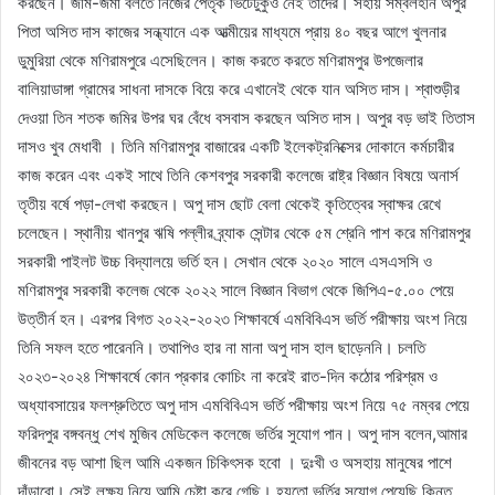
করছেন। জমি-জমা বলতে নিজের পৈতৃক ভিটেটুকুও নেই তাদের। সহায় সম্বলহীন অপুর
পিতা অসিত দাস কাজের সন্ধ্যানে এক আত্মীয়ের মাধ্যমে প্রায় ৪০ বছর আগে খুলনার
ডুমুরিয়া থেকে মণিরামপুরে এসেছিলেন। কাজ করতে করতে মণিরামপুর উপজেলার
বালিয়াডাঙ্গা গ্রামের সাধনা দাসকে বিয়ে করে এখানেই থেকে যান অসিত দাস। শ্বাশুড়ীর
দেওয়া তিন শতক জমির উপর ঘর বেঁধে বসবাস করছেন অসিত দাস। অপুর বড় ভাই তিতাস
দাসও খুব মেধাবী । তিনি মণিরামপুর বাজারের একটি ইলেকট্রনিক্সের দোকানে কর্মচারীর
কাজ করেন এবং একই সাথে তিনি কেশবপুর সরকারী কলেজে রাষ্ট্র বিজ্ঞান বিষয়ে অনার্স
তৃতীয় বর্ষে পড়া-লেখা করছেন। অপু দাস ছোট বেলা থেকেই কৃতিত্বের স্বাক্ষর রেখে
চলেছেন। স্থানীয় খানপুর ঋষি পল্লীর ব্র্যাক সেন্টার থেকে ৫ম শ্রেনি পাশ করে মণিরামপুর
সরকারী পাইলট উচ্চ বিদ্যালয়ে ভর্তি হন। সেখান থেকে ২০২০ সালে এসএসসি ও
মণিরামপুর সরকারী কলেজ থেকে ২০২২ সালে বিজ্ঞান বিভাগ থেকে জিপিএ-৫.০০ পেয়ে
উত্তীর্ন হন। এরপর বিগত ২০২২-২০২৩ শিক্ষাবর্ষে এমবিবিএস ভর্তি পরীক্ষায় অংশ নিয়ে
তিনি সফল হতে পারেননি। তথাপিও হার না মানা অপু দাস হাল ছাড়েননি। চলতি
২০২৩-২০২৪ শিক্ষাবর্ষে কোন প্রকার কোচিং না করেই রাত-দিন কঠোর পরিশ্রম ও
অধ্যাবসায়ের ফলশ্রুতিতে অপু দাস এমবিবিএস ভর্তি পরীক্ষায় অংশ নিয়ে ৭৫ নম্বর পেয়ে
ফরিদপুর বঙ্গবন্ধু শেখ মুজিব মেডিকেল কলেজে ভর্তির সুযোগ পান। অপু দাস বলেন,আমার
জীবনের বড় আশা ছিল আমি একজন চিকিৎসক হবো । দুঃখী ও অসহায় মানুষের পাশে
দাঁড়াবো। সেই লক্ষ্য নিয়ে আমি চেষ্টা করে গেছি। হয়তো ভর্তির সুযোগ পেয়েছি কিন্তু