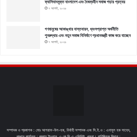
ফ্যাসিবাদমুক্ত বাংলাদেশ এবং বৈষম্যহীন সমাজ গড়ার প্রত্যয়
৭ আগস্ট, ২০২৬
গণমানুষের আকাঙ্খার বাস্তবায়ন, ধ্বংসপ্রাপ্ত অর্থনীতি
পুনরুদ্ধার এবং নতুন সমাজ বিনির্মাণে প্রধানমন্ত্রী কাজ করে যাচ্ছেন
৭ আগস্ট, ২০২৬
সম্পাদক ও প্রকাশক : মোঃ আশরাফ-উল-হক, নির্বাহী সম্পাদক এবং সি.ই.ও : এনামুল হক সাহেদ,
প্রধান কার্যালয় : প্রবাহ টাওয়ার, ৩ কে,ডি,এ এভিনিউ, খুলনা। বাণিজ্যিক বিভাগ :