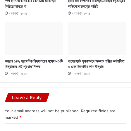
শেখ হাসিনাকে সরকার কেন নিজ দায়িত্বে
ইবির ৪৪ শিক্ষকের বিরুদ্ধে নৈরাজ্য ষড়যন্ত্রের
ফিরিয়ে আনছে না
অভিযোগ তদন্তে কমিটি
৭ আগস্ট, ২০২৬
৭ আগস্ট, ২০২৬
কয়রার ১৪২ প্রাথমিক বিদ্যালয়ের মধ্যে ৮৩ টি
বাগেরহাটে পৃথকভাবে অজ্ঞাত নারীর অর্ধগলিত
বিদ্যালয়ে নেই প্রধান শিক্ষক
ও এক কিশোরীর লাশ উদ্ধার
৭ আগস্ট, ২০২৬
৭ আগস্ট, ২০২৬
Leave a Reply
Your email address will not be published.
Required fields are
marked
*
C