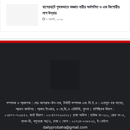
বাগেরহাটে পৃথকভাবে অজ্ঞাত নারীর অর্ধগলিত ও এক কিশোরীর
লাশ উদ্ধার
৭ আগস্ট, ২০২৬
সম্পাদক ও প্রকাশক : মোঃ আশরাফ-উল-হক, নির্বাহী সম্পাদক এবং সি.ই.ও : এনামুল হক সাহেদ,
প্রধান কার্যালয় : প্রবাহ টাওয়ার, ৩ কে,ডি,এ এভিনিউ, খুলনা। বাণিজ্যিক বিভাগ :
০২৪৭৭-৭২২৫৫২. বার্তা বিভাগ : ০২-৪৭৭৭২০৫৩২। ঢাকা অফিস : হাউজ নং-২০১, রোড নং-৫,
ব্লক-ডি, বসুন্ধরা আ/এ, ঢাকা। ফোন : ০১৭১৪-০৩৮৮২৩, ই-মেইল:
dailyprobaha@gmail.com