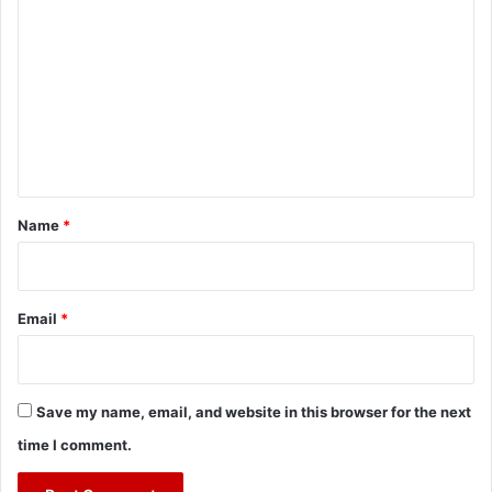
o
m
m
e
n
t
*
Name
*
Email
*
Save my name, email, and website in this browser for the next
time I comment.