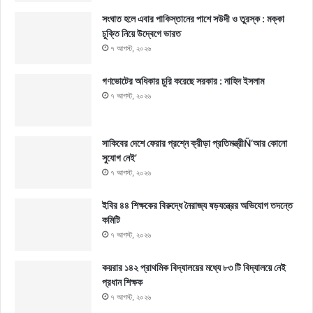
সংঘাত হলে এবার পাকিস্তানের পাশে সউদী ও তুরস্ক : মক্কা
চুক্তি নিয়ে উদ্বেগে ভারত
৭ আগস্ট, ২০২৬
গণভোটের অধিকার চুরি করেছে সরকার : নাহিদ ইসলাম
৭ আগস্ট, ২০২৬
সাকিবের দেশে ফেরার প্রশ্নে ক্রীড়া প্রতিমন্ত্রীÑ‘আর কোনো
সুযোগ নেই’
৭ আগস্ট, ২০২৬
ইবির ৪৪ শিক্ষকের বিরুদ্ধে নৈরাজ্য ষড়যন্ত্রের অভিযোগ তদন্তে
কমিটি
৭ আগস্ট, ২০২৬
কয়রার ১৪২ প্রাথমিক বিদ্যালয়ের মধ্যে ৮৩ টি বিদ্যালয়ে নেই
প্রধান শিক্ষক
৭ আগস্ট, ২০২৬