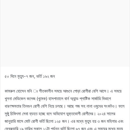
৫০ দিনে মৃত্যু-৭ জন, ভর্তি ১৯২ জন
কামরুল হোসেন মনি ঃ শীতকালীন সময়ে আগুনে পোড়া রোগীরা বেশি আসে। এ সময়ে
খুলনা মেডিকেল কলেজ (খুমেক) হাসপাতালে বার্ন অ্যান্ড প্লাষ্টিক সার্জারি বিভাগে
ধারণক্ষমতার তিনগুন রোগী বেশি নিয়ে চলছে। আছে গজ সহ নানা ওষুধের সংকটও। ফলে
সুষ্ঠু চিকিৎসা সেবা ব্যহত হচ্ছে বলে অভিযোগ ভুক্তভোগী রোগীদের। ২০২৪ সালের
জানুয়ারি মাসে মোট রোগী ভর্তি ছিলো ১২৫ জন। এর মধ্যে মৃত্যু হয় ৩ জন মহিলার এবং
ফেব্রুয়ারি ১৯ তারিখ সকাল ১১টা পর্যন্ত ভর্তি ছিলো ৬৭ জন এবং এ সময়ের মধ্যে মৃত্যু