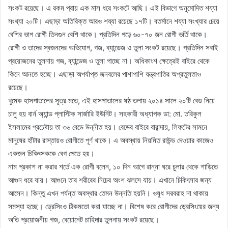
সংকট রয়েছে। এ রকম প্রায় এক মাস ধরে সংকটে আছি। এই বিভাগে অনুমোদিত শয্যা
সংথ্যা ২০টি। এছাড়া অতিরিক্ত আরও শয্যা রয়েছে ১৭টি। বতর্মানে শয্যা সংখ্যার চেয়ে
বেশির ভাগ রোগী তিনগুন বেশি থাকে। প্রতিদিন গড়ে ৬০-৭০ জন রোগী ভর্তি থাকে।
রোগী ও তাদের স্বজনদের অভিযোগ, গজ, ব্যান্ডেজ ও তুলা সংকট রয়েছে। প্রতিদিন সবাই
প্রয়োজনের তুলনায় গজ, ব্যান্ডেজ ও তুলা পাচ্ছে না। অধিকাংশ ক্ষেত্রেই বাইরে থেকে
কিনে আনতে হচ্ছে। এছাড়া অপর্যাপ্ত জনবলের পাশাপাশি যন্ত্রপাতির অপ্রতুলতাও
রয়েছে।
খুমেক হাসপাতালের সূত্র মতে, এই হাসপাতালের ষষ্ঠ তলায় ২০১৪ সালে ২০টি বেড নিয়ে
চালু হয় বার্ন অ্যান্ড প্লাস্টিক সার্জারি ইউনিট। সহকারী অধ্যাপক ডা: মো. তরিকুল
ইসলামের প্রচেষ্টায় তা ৩৬ বেডে উন্নীত হয়। বেডের বাইরে বারান্দায়, লিফটের সামনে
মানুষের হাঁটার রাস্তায়ও রোগীতে পূর্ণ থাকে। এ অবস্থায় নিয়মিত রাউন্ড দেওয়ার কাজেও
একজন চিকিৎসককে বেগ পেতে হয়।
নাম প্রকাশ না করার শর্তে এক রোগী বলেন, ১০ দিন আগে রান্না ঘরে চুলার থেকে শাড়িতে
আগুন ধরে যায়। আগুনে তার শরীরের নিচের অংশ ঝলসে যায়। এখানে চিকিৎসার জন্য
আসেন। কিন্তু এখন পর্যন্ত অবস্থার তেমন উন্নতি হয়নি। ওষুধ সরবরাহ না থাকায়
সমস্যা হচ্ছে। ড্রেসিংও ঠিকমতো করা যাচ্ছে না। বিশেষ করে রোগীদের ড্রেসিংয়ের জন্য
অতি প্রয়োজনীয় গজ, বেয়োনেট চাহিদার তুলনায় সংকট রয়েছে।