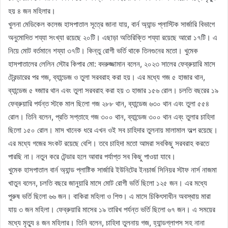
হয় ৪ জন মহিলার।
খুলনা মেডিকেল কলেজ হাসপাতাল সূত্রে জানা যায়, বার্ন অ্যান্ড প্লাস্টিক সার্জারি বিভাগে
অনুমোদিত শয্যা সংখ্যা রয়েছে ২০টি। এছাড়া অতিরিক্তি শয্যা রয়েছে আরো ১৭টি। এ
নিয়ে মোট বর্তমানে শয্যা ৩৭টি। কিন্তু রোগী ভর্তি থাকে তিনগুনের মতো। খুমেক
হাসপাতালের লেলিন স্টোর কিপার মো: বদরুজ্জামান বলেন, ২০২৩ সালের ফেব্রুয়ারি মাসে
ট্রেন্ডারের পর গজ, ব্যান্ডেজ ও তুলা সরবরাহ করা হয়। এর মধ্যে গজ ৫ হাজার থান,
ব্যান্ডেজ ৫ হ্জাার থান এবং তুলা সরবরাহ করা হয় ৩ হাজার ১৫৬ রোল। চলতি বছরের ১৯
ফেব্রুয়ারি পর্যন্ত স্টকে মাল ছিলো গজ ২৮৮ থান, ব্যান্ডেজ ৬৩০ থান এবং তুলা ৫৫৪
রোল। তিনি বলেন, প্রতি সপ্তাহে গজ ৩০০ থান, ব্যান্ডেজ ৩০০ থান এব্ং তুলার চাহিদা
ছিলো ১৫০ রোল। মাস খানেক ধরে এখন ওই সব চাহিদার তুলনায় মালামাল অল্প রয়েছে।
এর মধ্যে গজের সংকট রয়েছে বেশি। তবে চাহিদা মতো আমরা সবকিছু সরবরাহ করতে
পারছি না। নতুন করে টেন্ডার হলে আবার পর্যাপ্ত সব কিছু পাওয়া যাবে।
খুমেক হাসপাতাল বার্ন অ্যান্ড প্লাষ্টিক সার্জারি ইউনিটের ইনচার্জ সিনিয়র স্টাফ নার্স নাজমা
খাতুন বলেন, চলতি বছরে জানুয়ারি মাসে মোট রোগী ভর্তি ছিলো ১২৫ জন। এর মধ্যে
পুরুষ ভর্তি ছিলো ৬৬ জন। বাকিরা মহিলা ও শিশু। এ মাসে চিকিৎসাধীন অবস্থায় মারা
যায় ৩ জন মহিলা। ফেব্রুয়ারি মাসের ১৯ তারিখ পর্যন্ত ভর্তি ছিলো ৬৭ জন। এ সময়ের
মধ্যে মৃত্যু ৪ জন মহিলার। তিনি বলেন, চাহিদা তুলনায় গজ, হ্যান্ডগ্লাপস সহ নানা