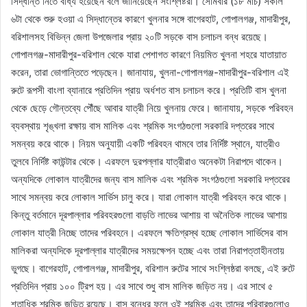
সিদ্ধান্ত নিতে বাধ্য হয়েছেন বলে জানিয়েছেন সংশ্লিষ্টরা। সোমবার (১৮ মার্চ) সকাল
৬টা থেকে শুরু হওয়া এ সিদ্ধান্তের কারণে খুলনার সঙ্গে বাগেরহাট, গোপালগঞ্জ, মাদারীপুর,
বরিশালসহ বিভিন্ন জেলা উপজেলার প্রায় ২০টি সড়কে বাস চলাচল বন্ধ রয়েছে।
গোপালগঞ্জ-মাদারীপুর-বরিশাল থেকে যারা পেশাগত কারণে নিয়মিত খুলনা শহরে যাতায়াত
করেন, তারা ভোগান্তিতে পড়েছেন। জানাযায়, খুলনা-গোপালগঞ্জ-মাদারীপুর-বরিশাল এই
রুটে রূপসী বাংলা ব্যানারে প্রতিদিন প্রায় অর্ধশত বাস চলাচল করে। প্রতিটি বাস খুলনা
থেকে ছেড়ে গৌন্তব্যে পৌঁছে আবার যাত্রী নিয়ে খুলনায় ফেরে। জানাযায়, সড়কে পরিবহন
ব্যবস্থায় শৃঙ্খলা রক্ষায় বাস মালিক এবং শ্রমিক সংগঠগুলো সরকারি দপ্তরের সাথে
সমন্বয় করে থাকে। নিয়ম অনুযায়ী একটি পরিবহন থামবে তার নির্দিষ্ট স্থানে, যাত্রীও
তুলবে নির্দিষ্ট কাউন্টার থেকে। এরফলে দুরপল্লার যাত্রীরাও অনেকটা নিরাপদে থাকেন।
অন্যদিকে লোকাল যাত্রীদের জন্য বাস মালিক এবং শ্রমিক সংগঠগুলো সরকারি দপ্তরের
সাথে সমন্বয় করে লোকাল সার্ভিস চালু করে। যারা লোকাল যাত্রী পরিবহন করে থাকে।
কিন্তু বর্তমানে দূরপাল্লার পরিবহরগুলো বাড়তি লাভের আশায় বা অনৈতিক লাভের আশায়
লোকাল যাত্রী নিচ্ছে তাদের পরিবহনে। এরফলে ক্ষতিগ্রস্থ হচ্ছে লোকাল সার্ভিসের বাস
মালিকরা অন্যদিকে দূরপাল্লার যাত্রীদের সময়ক্ষেপন হচ্ছে এবং তারা নিরাপত্তাহীনতায়
ভুগছে। বাগেরহাট, গোপালগঞ্জ, মাদারীপুর, বরিশাল রুটের সাথে সংশ্লিষ্ঠরা বলছে, এই রুটে
প্রতিদিন প্রায় ১০০ ট্রিপ হয়। এর সাথে শুধু বাস মালিক জড়িত নয়। এর সাথে ৫
শতাধিক শ্রমিক জড়িত রয়েছে। বাস বন্ধের ফলে ওই শ্রমিক এবং তাদের পরিবারগুলোও