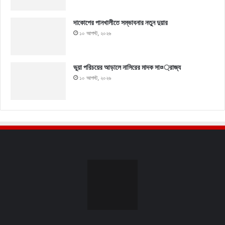
দাকোপের পানখালীতে সম্ভাবনার নতুন দুয়ার
১০ আগস্ট, ২০২৬
ভুয়া পরিচয়ের আড়ালে নাসিরের মাদক সা¤্রাজ্য
১০ আগস্ট, ২০২৬