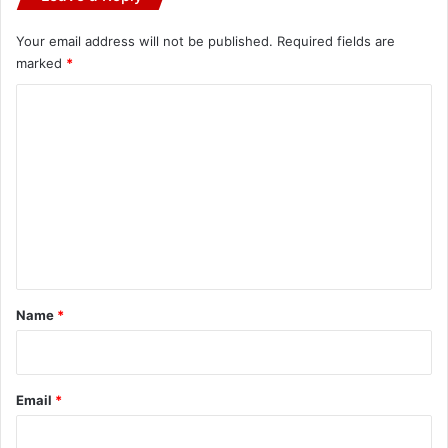
Your email address will not be published.
Required fields are
marked
*
C
o
m
m
e
n
t
*
Name
*
Email
*