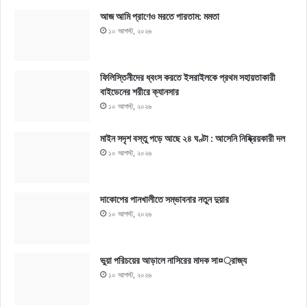
আজ আমি প্রাণেও মরতে পারতাম: মমতা
১০ আগস্ট, ২০২৬
ফিলিস্তিনীদের ধ্বংস করতে ইসরাইলকে প্রথম সহায়তাকারী
বাইডেনের শরীরে ক্যানসার
১০ আগস্ট, ২০২৬
মাইন সদৃশ বস্তু পড়ে আছে ২৪ ঘণ্টা : আসেনি নিষ্ক্রিয়কারী দল
১০ আগস্ট, ২০২৬
দাকোপের পানখালীতে সম্ভাবনার নতুন দুয়ার
১০ আগস্ট, ২০২৬
ভুয়া পরিচয়ের আড়ালে নাসিরের মাদক সা¤্রাজ্য
১০ আগস্ট, ২০২৬