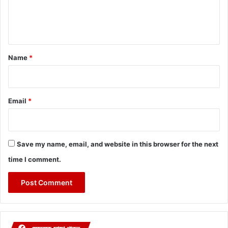
e
n
t
*
Name
*
Email
*
Save my name, email, and website in this browser for the next
time I comment.