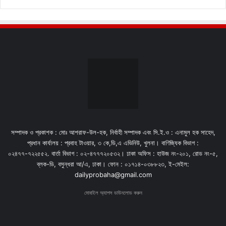
সম্পাদক ও প্রকাশক : মোঃ আশরাফ-উল-হক, নির্বাহী সম্পাদক এবং সি.ই.ও : এনামুল হক সাহেদ,
প্রধান কার্যালয় : প্রবাহ টাওয়ার, ৩ কে,ডি,এ এভিনিউ, খুলনা। বাণিজ্যিক বিভাগ :
০২৪৭৭-৭২২৫৫২. বার্তা বিভাগ : ০২-৪৭৭৭২০৫৩২। ঢাকা অফিস : হাউজ নং-২০১, রোড নং-৫,
ব্লক-ডি, বসুন্ধরা আ/এ, ঢাকা। ফোন : ০১৭১৪-০৩৮৮২৩, ই-মেইল:
dailyprobaha@gmail.com
মোবাইল অ্যাপস ডাউনলোড করুন