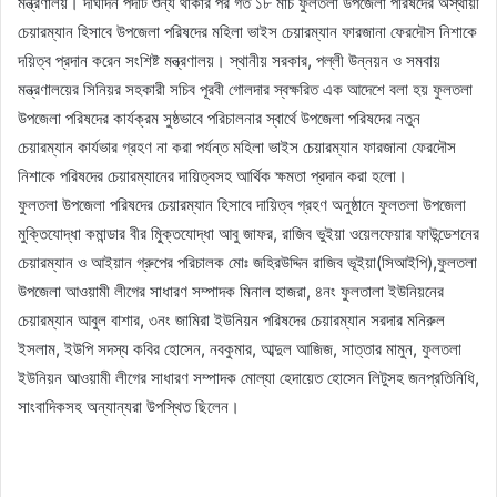
মন্ত্রণালয়। দীর্ঘদিন পদটি শুন্য থাকার পর গত ১৮ মার্চ ফুলতলা উপজেলা পরিষদের অস্থায়ী
চেয়ারম্যান হিসাবে উপজেলা পরিষদের মহিলা ভাইস চেয়ারম্যান ফারজানা ফেরদৌস নিশাকে
দয়িত্ব প্রদান করেন সংশিষ্ট মন্ত্রণালয়। স্থানীয় সরকার, পল্লী উন্নয়ন ও সমবায়
মন্ত্রণালয়ের সিনিয়র সহকারী সচিব পূরবী গোলদার স্বক্ষরিত এক আদেশে বলা হয় ফুলতলা
উপজেলা পরিষদের কার্যক্রম সুষ্ঠভাবে পরিচালনার স্বার্থে উপজেলা পরিষদের নতুন
চেয়ারম্যান কার্যভার গ্রহণ না করা পর্যন্ত মহিলা ভাইস চেয়ারম্যান ফারজানা ফেরদৌস
নিশাকে পরিষদের চেয়ারম্যানের দায়িত্বসহ আর্থিক ক্ষমতা প্রদান করা হলো।
ফুলতলা উপজেলা পরিষদের চেয়ারম্যান হিসাবে দায়িত্ব গ্রহণ অনুষ্ঠানে ফুলতলা উপজেলা
মুক্তিযোদ্ধা কমান্ডার বীর মু্িক্তযোদ্ধা আবু জাফর, রাজিব ভুইয়া ওয়েলফেয়ার ফাউন্ডেশনের
চেয়ারম্যান ও আইয়ান গ্রুপের পরিচালক মোঃ জহিরউদ্দিন রাজিব ভূইয়া(সিআইপি),ফুলতলা
উপজেলা আওয়ামী লীগের সাধারণ সম্পাদক মিনাল হাজরা, ৪নং ফুলতালা ইউনিয়নের
চেয়ারম্যান আবুল বাশার, ৩নং জামিরা ইউনিয়ন পরিষদের চেয়ারম্যান সরদার মনিরুল
ইসলাম, ইউপি সদস্য কবির হোসেন, নবকুমার, আব্দুল আজিজ, সাত্তার মামুন, ফুলতলা
ইউনিয়ন আওয়ামী লীগের সাধারণ সম্পাদক মোল্যা হেদায়েত হোসেন লিটুসহ জনপ্রতিনিধি,
সাংবাদিকসহ অন্যান্যরা উপস্থিত ছিলেন।