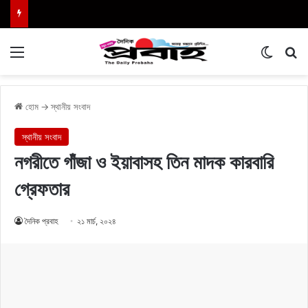
Menu
Switch
এখা
হোম
→
স্থানীয় সংবাদ
স্থানীয় সংবাদ
নগরীতে গাঁজা ও ইয়াবাসহ তিন মাদক কারবারি
গ্রেফতার
দৈনিক প্রবাহ
২১ মার্চ, ২০২৪