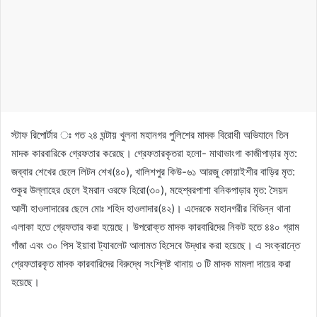
স্টাফ রিপোর্টার ঃ গত ২৪ ঘন্টায় খুলনা মহানগর পুলিশের মাদক বিরোধী অভিযানে তিন
মাদক কারবারিকে গ্রেফতার করেছে। গ্রেফতারকৃতরা হলো- মাথাভাংগা কাজীপাড়ার মৃত:
জব্বার শেখের ছেলে লিটন শেখ(৪০), খালিশপুর কিউ-৬১ আরজু কোয়াইশীর বাড়ির মৃত:
শুকুর উল্লাহের ছেলে ইমরান ওরফে হিরো(৩০), মহেশ্বরপাশা বনিকপাড়ার মৃত: সৈয়দ
আলী হাওলাদারের ছেলে মোঃ শহিদ হাওলাদার(৪২)। এদেরকে মহানগরীর বিভিন্ন থানা
এলাকা হতে গ্রেফতার করা হয়েছে। উপরোক্ত মাদক কারবারিদের নিকট হতে ৪৪০ গ্রাম
গাঁজা এবং ৩০ পিস ইয়াবা ট্যাবলেট আলামত হিসেবে উদ্ধার করা হয়েছে। এ সংক্রান্তে
গ্রেফতারকৃত মাদক কারবারিদের বিরুদ্ধে সংশ্লিষ্ট থানায় ৩ টি মাদক মামলা দায়ের করা
হয়েছে।