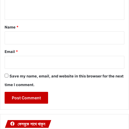
n
t
*
Name
*
Email
*
Save my name, email, and website in this browser for the next
time I comment.
ফেসবুকে সাথে থাকুন