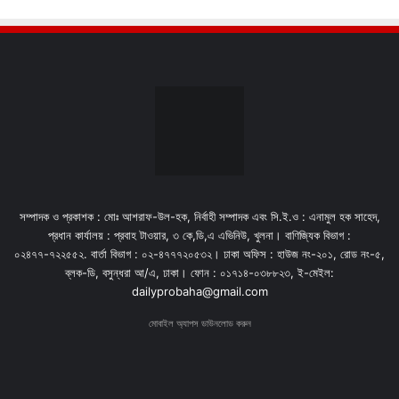
সম্পাদক ও প্রকাশক : মোঃ আশরাফ-উল-হক, নির্বাহী সম্পাদক এবং সি.ই.ও : এনামুল হক সাহেদ,
প্রধান কার্যালয় : প্রবাহ টাওয়ার, ৩ কে,ডি,এ এভিনিউ, খুলনা। বাণিজ্যিক বিভাগ :
০২৪৭৭-৭২২৫৫২. বার্তা বিভাগ : ০২-৪৭৭৭২০৫৩২। ঢাকা অফিস : হাউজ নং-২০১, রোড নং-৫,
ব্লক-ডি, বসুন্ধরা আ/এ, ঢাকা। ফোন : ০১৭১৪-০৩৮৮২৩, ই-মেইল:
dailyprobaha@gmail.com
মোবাইল অ্যাপস ডাউনলোড করুন