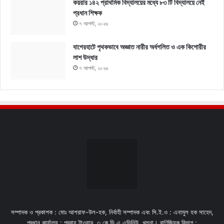
কয়রার ১৪২ প্রাথমিক বিদ্যালয়ের মধ্যে ৮৩ টি বিদ্যালয়ে নেই
প্রধান শিক্ষক
৭ আগস্ট, ২০২৬
বাগেরহাটে পৃথকভাবে অজ্ঞাত নারীর অর্ধগলিত ও এক কিশোরীর
লাশ উদ্ধার
৭ আগস্ট, ২০২৬
সম্পাদক ও প্রকাশক : মোঃ আশরাফ-উল-হক, নির্বাহী সম্পাদক এবং সি.ই.ও : এনামুল হক সাহেদ,
প্রধান কার্যালয় : প্রবাহ টাওয়ার, ৩ কে,ডি,এ এভিনিউ, খুলনা। বাণিজ্যিক বিভাগ :