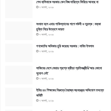
শেখ হাসিনাকে সরকার কেন নিজ দায়িত্বে ফিরিয়ে আনছে না
৭ আগস্ট, ২০২৬
সংঘাত হলে এবার পাকিস্তানের পাশে সউদী ও তুরস্ক : মক্কা
চুক্তি নিয়ে উদ্বেগে ভারত
৭ আগস্ট, ২০২৬
গণভোটের অধিকার চুরি করেছে সরকার : নাহিদ ইসলাম
৭ আগস্ট, ২০২৬
সাকিবের দেশে ফেরার প্রশ্নে ক্রীড়া প্রতিমন্ত্রীÑ‘আর কোনো
সুযোগ নেই’
৭ আগস্ট, ২০২৬
ইবির ৪৪ শিক্ষকের বিরুদ্ধে নৈরাজ্য ষড়যন্ত্রের অভিযোগ তদন্তে
কমিটি
৭ আগস্ট, ২০২৬