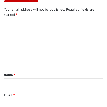
Your email address will not be published.
Required fields are
marked
*
C
o
m
m
e
n
t
*
Name
*
Email
*