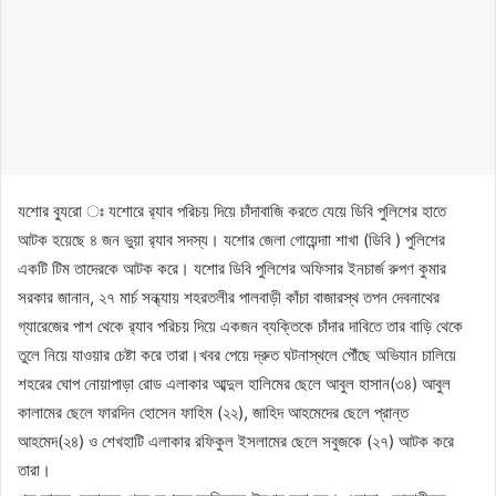
যশোর ব্যুরো ঃ যশোরে র‌্যাব পরিচয় দিয়ে চাঁদাবাজি করতে যেয়ে ডিবি পুলিশের হাতে
আটক হয়েছে ৪ জন ভুয়া র‌্যাব সদস্য। যশোর জেলা গোয়েন্দাা শাখা (ডিবি ) পুলিশের
একটি টিম তাদেরকে আটক করে। যশোর ডিবি পুলিশের অফিসার ইনচার্জ রুপণ কুমার
সরকার জানান, ২৭ মার্চ সন্ধ্যায় শহরতলীর পালবাড়ী কাঁচা বাজারস্থ তপন দেবনাথের
গ্যারেজের পাশ থেকে র‌্যাব পরিচয় দিয়ে একজন ব্যক্তিকে চাঁদার দাবিতে তার বাড়ি থেকে
তুলে নিয়ে যাওয়ার চেষ্টা করে তারা।খবর পেয়ে দ্রুত ঘটনাস্থলে পৌঁছে অভিযান চালিয়ে
শহরের ঘোপ নোয়াপাড়া রোড এলাকার আব্দুল হালিমের ছেলে আবুল হাসান(৩৪) আবুল
কালামের ছেলে ফারদিন হোসেন ফাহিম (২২), জাহিদ আহমেদের ছেলে প্রান্ত
আহমেদ(২৪) ও শেখহাটি এলাকার রফিকুল ইসলামের ছেলে সবুজকে (২৭) আটক করে
তারা।