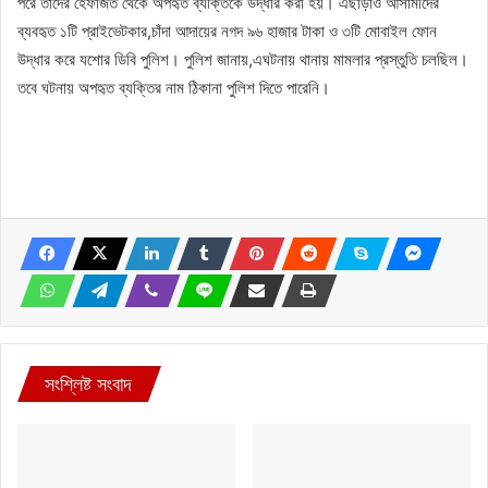
পরে তাদের হেফাজত থেকে অপহৃত ব্যক্তিকে উদ্ধার করা হয়। এছাড়াও আসামীদের
ব্যবহৃত ১টি প্রাইভেটকার,চাঁদা আদায়ের নগদ ৯৬ হাজার টাকা ও ৩টি মোবাইল ফোন
উদ্ধার করে যশোর ডিবি পুলিশ। পুলিশ জানায়,এঘটনায় থানায় মামলার প্রস্তুতি চলছিল।
তবে ঘটনায় অপহৃত ব্যক্তির নাম ঠিকানা পুলিশ দিতে পারেনি।
সংশ্লিষ্ট সংবাদ