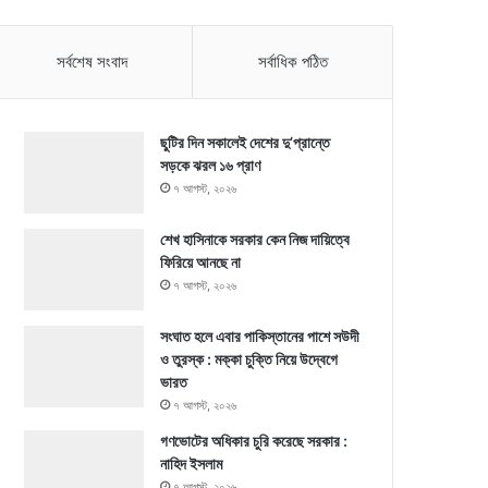
সর্বশেষ সংবাদ
সর্বাধিক পঠিত
ছুটির দিন সকালেই দেশের দু’প্রান্তে
সড়কে ঝরল ১৬ প্রাণ
৭ আগস্ট, ২০২৬
শেখ হাসিনাকে সরকার কেন নিজ দায়িত্বে
ফিরিয়ে আনছে না
৭ আগস্ট, ২০২৬
সংঘাত হলে এবার পাকিস্তানের পাশে সউদী
ও তুরস্ক : মক্কা চুক্তি নিয়ে উদ্বেগে
ভারত
৭ আগস্ট, ২০২৬
গণভোটের অধিকার চুরি করেছে সরকার :
নাহিদ ইসলাম
৭ আগস্ট, ২০২৬