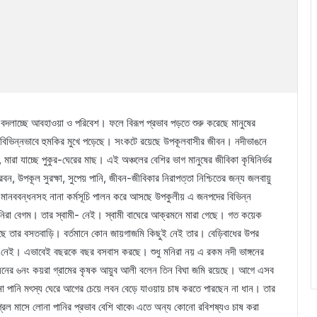
বদলাচ্ছে আবহাওয়া ও পরিবেশ। ফলে বিরূপ প্রভাব পড়তে শুরু করেছে মানুষের
বিভিন্নভাবে হুমকির মুখে পড়েছে। সংকটে রয়েছে উপকূলবাসীর জীবন। নদীভাঙনে
, মারা যাচ্ছে পুকুর-ঘেরের মাছ। এই অঞ্চলের বেশির ভাগ মানুষের জীবিকা কৃষিনির্ভর
বন, উপকূল সুরক্ষা, সুপেয় পানি, জীবন-জীবিকার নিরাপত্তা নিশ্চিতের জন্য জলবায়ু
সময় মানববন্ধনসহ নানা কর্মসূচি পালন করে আসছে উপকুলীয় এ জনপদের বিভিন্ন
 মনিরা বেগম। তার স্বামী- নেই। স্বামী বাঘেরে আক্রমনে মারা গেছে। গত কয়েক
িয়েছে তার বসতবাড়ি। বর্তমানে কোন জায়গাজমি কিছুই নেই তার। বেড়িবাধের উপর
নেই। এভাবেই বছরকে বছর বসবাস করছে। শুধু মনিরা নয় এ রকম নদী ভাঙ্গনের
য়নের ৬নং কয়রা গ্রামের কৃষক আয়ুব আলী বলেন তিন বিঘা জমি রয়েছে। আগে এসব
া পানি মৎস্য ঘেরে আগের চেয়ে লবন বেড়ে যাওয়ায় চাষ করতে পারছেন না ধান। তার
্রিল মাসে লোনা পানির প্রভাব বেশি থাকে৷ এতে অন্য কোনো রবিশষ্যও চাষ করা