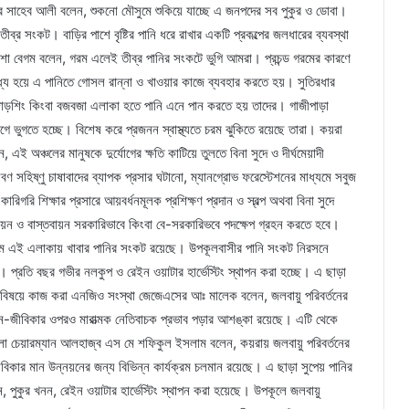
ের সাহেব আলী বলেন, শুকনো মৌসুমে শুকিয়ে যাচ্ছে এ জনপদের সব পুকুর ও ডোবা।
ীব্র সংকট। বাড়ির পাশে বৃষ্টির পানি ধরে রাখার একটি প্রকল্পের জলধারের ব্যবস্থা
শা বেগম বলেন, গরম এলেই তীব্র পানির সংকটে ভুগি আমরা। প্রচন্ড গরমের কারণে
্য হয়ে এ পানিতে গোসল রান্না ও খাওয়ার কাজে ব্যবহার করতে হয়। সুতিরধার
জোড়শিং কিংবা বজবজা এলাকা হতে পানি এনে পান করতে হয় তাদের। গাজীপাড়া
রোগে ভুগতে হচ্ছে। বিশেষ করে প্রজনন স্বাস্থ্যতে চরম ঝুকিতে রয়েছে তারা। কয়রা
ই অঞ্চলের মানুষকে দুর্যোগের ক্ষতি কাটিয়ে তুলতে বিনা সুদে ও দীর্ঘমেয়াদী
লবণ সহিষ্ণু চাষাবাদের ব্যাপক প্রসার ঘটানো, ম্যানগ্রোভ ফরেস্টেশনের মাধ্যমে সবুজ
 কারিগরি শিক্ষার প্রসারে আয়বর্ধনমূলক প্রশিক্ষণ প্রদান ও স্বল্প অথবা বিনা সুদে
 প্রণয়ন ও বাস্তবায়ন সরকারিভাবে কিংবা বে-সরকারিভবে পদক্ষেপ গ্রহন করতে হবে।
মে এই এলাকায় খাবার পানির সংকট রয়েছে। উপকূলবাসীর পানি সংকট নিরসনে
রতি বছর গভীর নলকুপ ও রেইন ওয়াটার হার্ভেস্টিং স্থাপন করা হচ্ছে। এ ছাড়া
্যোগ বিষয়ে কাজ করা এনজিও সংস্থা জেজেএসের আঃ মালেক বলেন, জলবায়ু পরিবর্তনের
 জীবন-জীবিকার ওপরও মারাত্মক নেতিবাচক প্রভাব পড়ার আশঙ্কা রয়েছে। এটি থেকে
েলা চেয়ারম্যান আলহাজ্ব এস মে শফিকুল ইসলাম বলেন, কয়রায় জলবায়ু পরিবর্তনের
ন-জীবিকার মান উন্নয়নের জন্য বিভিন্ন কার্যক্রম চলমান রয়েছে। এ ছাড়া সুপেয় পানির
ান, পুকুর খনন, রেইন ওয়াটার হার্ভেস্টিং স্থাপন করা হয়েছে। উপকূলে জলবায়ু