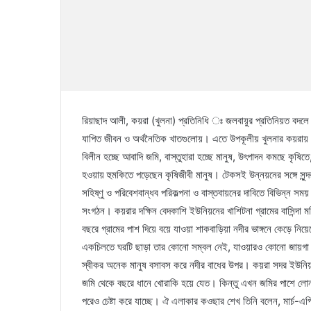
রিয়াছাদ আলী, কয়রা (খুলনা) প্রতিনিধি ঃ জলবায়ুর প্রতিনিয়ত বদলে 
যাপিত জীবন ও অর্থনৈতিক খাতগুলোয়। এতে উপকূলীয় খুলনার কয়রায় 
বিলীন হচ্ছে আবাদি জমি, বাস্তুহারা হচ্ছে মানুষ, উৎপাদন কমছে কৃষিতে
হওয়ায় হুমকিতে পড়েছেন কৃষিজীবী মানুষ। টেকসই উন্নয়নের সঙ্গে সুন্দর
সহিষ্ণু ও পরিবেশবান্ধব পরিকল্পনা ও বাস্তবায়নের দাবিতে বিভিন্ন 
সংগঠন। কয়রার দক্ষিন বেদকাশি ইউনিয়নের খাশিটনা গ্রামের বাসিন্দা
বছরে গ্রামের পাশ দিয়ে বয়ে যাওয়া শাকবাড়িয়া নদীর ভাঙ্গনে কেড়ে ন
একচিলতে ঘরটি ছাড়া তার কোনো সম্বল নেই, যাওয়ারও কোনো জায়গা 
স্বীকর অনেক মানুষ বসাবস করে নদীর বাধের উপর। কয়রা সদর ইউনি
জমি থেকে বছরে ধানে খোরাকি হয়ে যেত। কিন্তু এখন জমির পাশে লোন
পরেও চেষ্টা করে যাচ্ছে। ঐ এলাকার কওছার শেখ তিনি বলেন, মার্চ-এপ