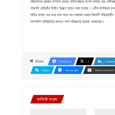
পরিবর্তনের প্রভাব সম্পর্কে কয়রা-পাইকগাছার সংসদ সদস্য মোঃ রশীদুজ্
টেকসই বেড়িবাঁধ নির্মান প্রকল্প গ্রহন করা হয়েছে। এটির কার্যক্রম চ
পানির মৎস্য ঘের করে তার সাথে ধান চাষাবাদ করার বিষযটি পক্রিয়াধ
পাশাপাশি ভবিষ্যতের জন্যও নানা পরিকল্পনা রয়েছে সরকারের।
Share
Facebook
X
LinkedI
Skype
Messenger
Share via Email
সংশ্লিষ্ট সংবাদ