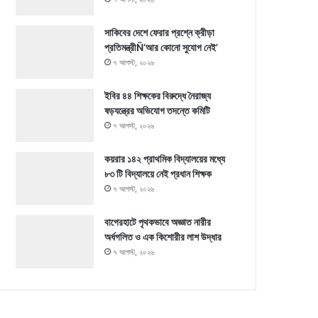
সাকিবের দেশে ফেরার প্রশ্নে ক্রীড়া
প্রতিমন্ত্রীÑ‘আর কোনো সুযোগ নেই’
৭ আগস্ট, ২০২৬
ইবির ৪৪ শিক্ষকের বিরুদ্ধে নৈরাজ্য
ষড়যন্ত্রের অভিযোগ তদন্তে কমিটি
৭ আগস্ট, ২০২৬
কয়রার ১৪২ প্রাথমিক বিদ্যালয়ের মধ্যে
৮৩ টি বিদ্যালয়ে নেই প্রধান শিক্ষক
৭ আগস্ট, ২০২৬
বাগেরহাটে পৃথকভাবে অজ্ঞাত নারীর
অর্ধগলিত ও এক কিশোরীর লাশ উদ্ধার
৭ আগস্ট, ২০২৬