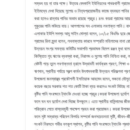
সম্ভব হয় না তার পক্ষে। উত্তর বেদকাশি ইউনিয়নের পাথরখালী গ্রাম
ইতিমধ্যে দেখা দিয়েছে সুপেয় ও নিত্যপ্রয়োজনীয় কাজে ব্যবহৃত পানির ত
করা হলেও রান্নার পানির অভাব রয়েছে প্রচুর। ৪নং কয়রা গ্রামের আয়
পুকুরের পানি শুকিয়ে যায়। আশপাশের সব এলাকায় লবণাক্ত পানি। বাধ
এলাকার ইউপি সদস্য আবু সাইদ মোল্যা বলেন, ১০/১৫ কিঃমিঃ দুরে 
গ্রামের রিনা মুন্ডা বলেন, লবনাক্তায় কারনে সম্প্রতি মহিলাদের নানা 
উন্নয়ন সংগ্র সমন্বয় কমিটির সভাপতি প্রভাষক বিদেশ রঞ্জন মৃধা বলেন, এ
কিস্তিতে গৃহ ঋণের ব্যবস্থা করা, নিরাপদ ও সুপেয় পানি নিশ্চিত করা, 
বেষ্টনী গড়ে তুলে লবণাক্ততা হ্রাসে উদ্ভাবনী কার্যক্রম গ্রহণ, শিক্ষা ও
ঋণদান, স্থানীয় পর্যায়ে স্বল্প কার্বন উৎপাদনকারী উন্নয়ন পরিকল্পনা
উপজেলা জনস্বাস্থ্য প্রকৌশলী ইসতিয়াক আহমেদ বলেন, শুকনো মৌসু
কয়েক বছরে সরকার শত শত কোটি টাকা ব্যয় করলেও সংকট মিটছে না। প্
বৃষ্টির পানি সংরক্ষনে ট্যাংকি দেওয়া হচ্ছে প্রচুর।কয়রা উপজেলা দুর
ফলে ঘন ঘন দুর্যোগ দেখা দিচ্ছে উপকূলে। এতে স্থানীয় বাসিন্দাদের
পরিত্রান পেতে বাস্তবমুখী পদক্ষেপ গ্রহন করা প্রয়োজন। কয়রা উপজ
ফলে সৃষ্ট সম্ভাব্য পরিবেশ বিপর্যয় সম্পর্কে জনসচেতনতা সৃষ্টি, জীব
সংকট নিরসনে গভীর নলকূপ স্থাপন, বৃষ্টির পানি সংরক্ষনে ট্যাংকি প্রদ