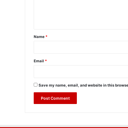
m
e
n
t
*
Name
*
Email
*
Save my name, email, and website in this browse