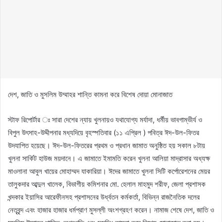
দেশ, জাতি ও মুসলিম উম্মাহর শান্তি কামনা করে বিশেষ দোয়া মোনাজাত
স্টাফ রিপোর্টার ঃ সারা দেশের ন্যায় খুলনায়ও যথাযোগ্য মর্যাদা, ধর্মীয় ভাবগাম্ভীর্য ও
বিপুল উৎসাহ-উদ্দীপনার মধ্যদিয়ে বৃহস্পতিবার (১১ এপ্রিল ) পবিত্র ঈদ-উল-ফিতর
উদযাপিত হয়েছে। ঈদ-উল-ফিতরের প্রথম ও প্রধান জামাত অনুষ্ঠিত হয় সকাল ৮টায়
খুলনা সার্কিট হাউজ ময়দানে। এ জামাতে ইমামতি করেন খুলনা আলিয়া মাদ্রাসার অধ্যক্ষ
মাওলানা আবুল খায়ের মোহাম্মদ যাকারিয়া। ঈদের জামাতে খুলনা সিটি কর্পোরেশনের মেয়র
তালুকদার আব্দুল খালেক, বিভাগীয় কমিশনার মো. হেলাল মাহমুদ শরীফ, জেলা প্রশাসক
খন্দকার ইয়াসির আরেফীনসহ প্রশাসনের উর্ধ্বতন কর্মকর্তা, বিভিন্ন রাজনৈতিক দলের
নেতৃবৃন্দ এবং হাজার হাজার ধর্মপ্রাণ মুসল্লী অংশগ্রহণ করেন। নামাজ শেষে দেশ, জাতি ও