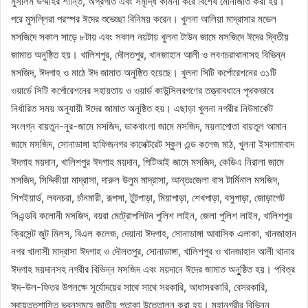
মুসলিম উম্মাহর শান্তি, অগ্রগতি এবং সমৃদ্ধি কামনা করে বিশেষ মোনাজাত করা হয়।
পরে মুসল্লিরা পরস্পর ঈদের শুভেচ্ছা বিনিময় করেন। খুলনা আলিয়া মাদ্রাসার মডেল
মসজিদে সকাল সাড়ে ৮টায় এবং সকাল নয়টায় খুলনা টাউন জামে মসজিদে ঈদের দ্বিতীয়
জামাত অনুষ্ঠিত হয়। খালিশপুর, দৌলতপুর, খানজাহান আলী ও লবণচরাথানাসহ বিভিন্ন
মসজিদ, ঈদগাহ ও মাঠে ঈদ জামাত অনুষ্ঠিত হয়েছে। খুলনা সিটি কর্পোরেশনের ৩১টি
ওয়ার্ডে সিটি কর্পোরেশনের সহায়তায় ও ওয়ার্ড কাউন্সিলরগণের তত্ত্বাবধানে পৃথকভাবে
নির্ধারিত সময় অনুযায়ী ঈদের জামাত অনুষ্ঠিত হয়। এছাড়া খুলনা নগরীর নিউমার্কেট
সংলগ্ন বায়তুন-নুর-জামে মসজিদ, ডাকবাংলা জামে মসজিদ, ময়লাপোতা বায়তুল আমান
জামে মসজিদ, সোনাডাঙ্গা হাফিজনগর কালেক্টরেট স্কুল এন্ড কলেজ মাঠ, খুলনা ইসলামাবাদ
ঈদগাহ ময়দান, খালিশপুর ঈদগাহ ময়দান, পিটিআই জামে মসজিদ, কেডিএ নিরালা জামে
মসজিদ, সিদ্দিকীয়া মাদ্রাসা, দারুল উলুম মাদ্রাসা, আন্তঃজেলা বাস টার্মিনাল মসজিদ,
শিপইয়ার্ড, লবনচরা, চাঁনমারী, রূপসা, টুটপাড়া, মিয়াপাড়া, শেখপাড়া, বসুপাড়া, জোড়াগেট
সিএন্ডবি কলোনী মসজিদ, বয়রা মেট্রোপলিটন পুলিশ লাইন, জেলা পুলিশ লাইন, খালিশপুর
ক্রিসেন্ট জুট মিলস, বিএল কলেজ, দেয়ানা ঈদগাহ, সোনাডাঙ্গা আবাসিক এলাকা, খানজাহান
নগর খালাসী মাদ্রাসা ঈদগাহ ও দৌলতপুর, সোনাডাঙ্গা, খালিশপুর ও খানজাহান আলী থানার
ঈদগাহ ময়দানসহ নগরীর বিভিন্ন মসজিদ এবং ময়দানে ঈদের জামাত অনুুষ্ঠিত হয়। পবিত্র
ঈদ-উল-ফিতর উপলক্ষে সূর্যোদয়ের সাথে সাথে সরকারি, আধাসরকারি, বেসরকারি,
স্বায়ত্তশাসিত ভবনসমূহে জাতীয় পতাকা উত্তোলন করা হয়। মহানগরীর বিভিন্ন