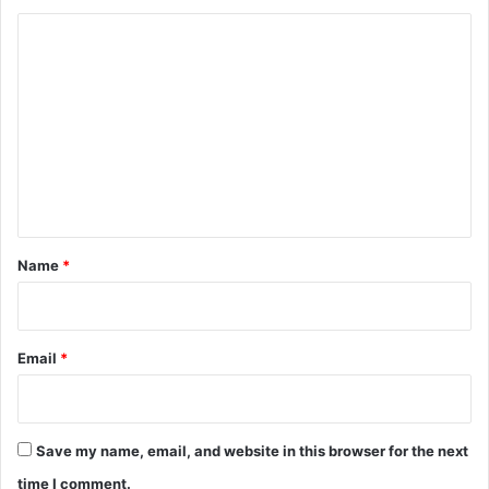
C
o
m
m
e
n
t
*
Name
*
Email
*
Save my name, email, and website in this browser for the next
time I comment.