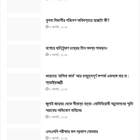
খুলনা বিভাগীয় পরিবেশ অধিদপ্তরে হচ্ছেটা কী?
৯ আগস্ট, ২০২৬
যশোরে হানি ট্র্যাপ চক্রের তিন সদস্য পাকড়াও
৯ আগস্ট, ২০২৬
ভারতের ‘হাসিনা কার্ড’ আর বন্ধুত্বপূর্ণ সম্পর্ক একসঙ্গে যায় না :
স্বরাষ্ট্রমন্ত্রী
৯ আগস্ট, ২০২৬
জুলাই জাদুঘর থেকে সীমান্ত হত্যা-মোদিবিরোধী আন্দোলনের স্মৃতি
সরানোর অভিযোগ নাহিদের
৯ আগস্ট, ২০২৬
এসএসসি পরীক্ষার ফল প্রকাশ সোমবার
৯ আগস্ট, ২০২৬