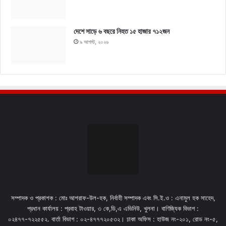
দেশে সাড়ে ৬ বছরে নিহত ১৫ হাজার ৭১২জন
৯ আগস্ট, ২০২৬
সম্পাদক ও প্রকাশক : মোঃ আশরাফ-উল-হক, নির্বাহী সম্পাদক এবং সি.ই.ও : এনামুল হক সাহেদ,
প্রধান কার্যালয় : প্রবাহ টাওয়ার, ৩ কে,ডি,এ এভিনিউ, খুলনা। বাণিজ্যিক বিভাগ :
০২৪৭৭-৭২২৫৫২. বার্তা বিভাগ : ০২-৪৭৭৭২০৫৩২। ঢাকা অফিস : হাউজ নং-২০১, রোড নং-৫,