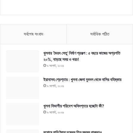
সর্বশেষ সংবাদ
সর্বাধিক পঠিত
খুলনার ‘ভৈরব সেতু’ নির্মাণ প্রকল্প : ৫ বছরে কাজের অগ্রগতি
২০%, বাড়ছে সময় ও খরচ!
৯ আগস্ট, ২০২৬
ইয়াবাসহ গ্রেপ্তার : খুলনা জেলা যুবদল থেকে নাসির বহিষ্কার
৯ আগস্ট, ২০২৬
খুলনা বিভাগীয় পরিবেশ অধিদপ্তরে হচ্ছেটা কী?
৯ আগস্ট, ২০২৬
যশোরে হানি ট্র্যাপ চক্রের তিন সদস্য পাকড়াও