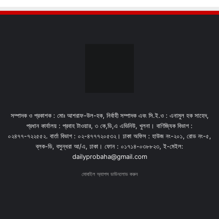
সম্পাদক ও প্রকাশক : মোঃ আশরাফ-উল-হক, নির্বাহী সম্পাদক এবং সি.ই.ও : এনামুল হক সাহেদ,
প্রধান কার্যালয় : প্রবাহ টাওয়ার, ৩ কে,ডি,এ এভিনিউ, খুলনা। বাণিজ্যিক বিভাগ :
০২৪৭৭-৭২২৫৫২. বার্তা বিভাগ : ০২-৪৭৭৭২০৫৩২। ঢাকা অফিস : হাউজ নং-২০১, রোড নং-৫,
ব্লক-ডি, বসুন্ধরা আ/এ, ঢাকা। ফোন : ০১৭১৪-০৩৮৮২৩, ই-মেইল:
dailyprobaha@gmail.com
মোবাইল অ্যাপস ডাউনলোড করুন