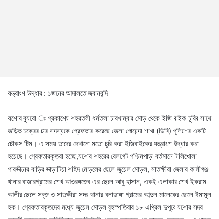
যন্ত্রাংশ উদ্ধার : ১জনের আদালতে জবানবন্দি
যশোর ব্যুরো ঃ প্রকাশ্যে শহরতলী ধর্মতলা চারখাম্বার মোড় থেকে ইজি বাইক চুরির সাথে
জড়িত চক্রের চার সদস্যকে গ্রেফতার করেছে জেলা গোয়েন্দা শাখা (ডিবি) পুলিশের একটি
চৌকস টিম। এ সময় তাদের দেখানো মতো চুরি করা ইজিবাইকের যন্ত্রাংশ উদ্ধার করা
হয়েছে। গ্রেফতারকৃতরা হচ্ছে,যশোর শহরের রেলগেট পশ্চিমপাড়া বর্তমানে টালিখোলা
পারভীনের বাড়ির ভাড়াটিয়া শহিদ মোড়লের ছেলে জুয়েল মোড়ল, সাতক্ষীরা জেলার কালীগঞ্জ
থানার বাজারগ্রামের শেখ আওরঙ্গজেব এর ছেলে আবু হাসান, একই এলাকার শেখ ইকরাম
আলীর ছেলে সবুজ ও সাতক্ষীরা সদর থানার বলাডাঙ্গা গ্রামের আব্দুল মালেকের ছেলে ইমামুল
হক। গ্রেফতারকৃতদের মধ্যে জুয়েল মোড়ল বৃহস্পতিবার ১৮ এপ্রিল দুপুরে যশোর সদর