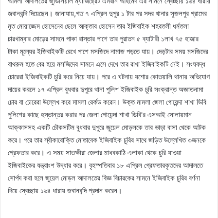
আমলী আদালতের জুডিসিয়াল ম্যাজিষ্ট্রেট এমরান আহমেদ এর সামনে স্বেচ্ছায় ১৬৪ ধারায়
জবানবন্দি দিয়েছেন। জানাযায়,গত ৭ এপ্রিল দুপুর ১ টার পর সদর থানার সুজলপুর গ্রামের
মৃত মোয়াজ্জেম হোসেনের ছেলে আক্তার হোসেন তার ইজিবাইক শহরতলী ধর্মতলা
চারখাম্বার মোড়ের সামনে পাকা রাস্তার পাশে তার পুরাতন ৫ ব্যাটারী ১লাখ ৭৫ হাজার
টাকা মূল্যের ইজিবাইকটি রেখে পাশে মসজিদে নামাজ পড়তে যায়। দেড়টার সময় মসজিদের
বাথরুম হতে বের হয়ে মসজিদের সামনে এসে দেখে তার রাখা ইজিবাইকটি নেই। সংঘবদ্ধ
চোরেরা ইজিবাইকটি চুরি করে নিয়ে যায়। পরে এ ঘটনায় যশোর কোতয়ালি থানায় অভিযোগ
দায়ের করলে ১৭ এপ্রিল বুধবার দুপুরে থানা পুলিশ ইজিবাইক চুরি সংক্রান্ত অজ্ঞাতনামা
চোর বা চোরেরা উল্লেখ করে মামলা রের্কড করেন। উক্ত মামলা জেলা গোয়েন্দা শাখা ডিবি
পুলিশের কাছে হস্তান্তর করার পর জেলা গোয়েন্দা শাখা ডিবি’র এসআই সোলায়মান
আক্কাসসহ একটি চৌকসটিম বুধবার দুপুরে জুয়েল মোড়লকে তার ভাড়া বাসা থেকে আটক
করে। পরে তার স্বীকারোক্তি মোতাবেক ইজিবাইক চুরির সাথে জড়িত উল্লেখিত ৩জনকে
গ্রেফতার করে। এ সময় সাতক্ষীরা জেলার মাধবকাঠি এলাকা থেকে চুরি যাওয়া
ইজিবাইকের যন্ত্রাংশ উদ্ধার করে। বৃহস্পতিবার ১৮ এপ্রিল গ্রেফতারকৃতদের আদালতে
সোর্পদ করা হলে জুয়েল মোড়ল আদালতের বিজ্ঞ বিচারকের সামনে ইজিবাইক চুরির বর্ণনা
দিয়ে স্বেচ্ছায় ১৬৪ ধারায় জবানবন্দি প্রদান করেন।