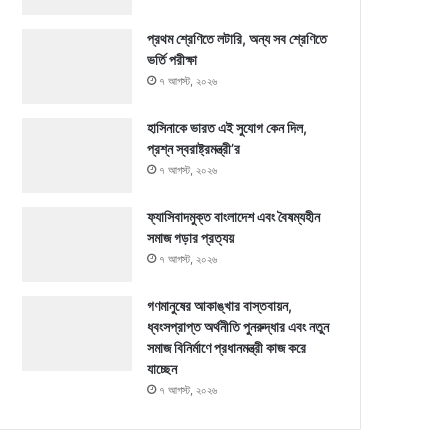
প্রথম শ্রেণিতে লটারি, অন্য সব শ্রেণিতে
ভর্তি পরীক্ষা
৭ আগস্ট, ২০২৬
হাসিনাকে ভারত এই সুযোগ কেন দিল,
প্রশ্ন স্বরাষ্ট্রমন্ত্রী’র
৭ আগস্ট, ২০২৬
ফ্যাসিবাদমুক্ত বাংলাদেশ এবং বৈষম্যহীন
সমাজ গড়ার প্রত্যয়
৭ আগস্ট, ২০২৬
গণমানুষের আকাঙ্খার বাস্তবায়ন,
ধ্বংসপ্রাপ্ত অর্থনীতি পুনরুদ্ধার এবং নতুন
সমাজ বিনির্মাণে প্রধানমন্ত্রী কাজ করে
যাচ্ছেন
৭ আগস্ট, ২০২৬