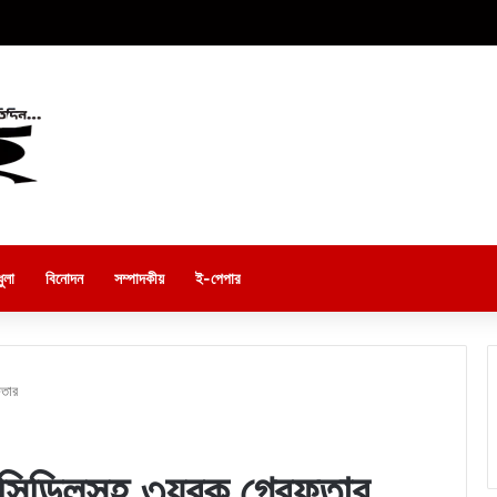
ুলা
বিনোদন
সম্পাদকীয়
ই-পেপার
ফতার
েনসিডিলসহ ৩যুবক গ্রেফতার