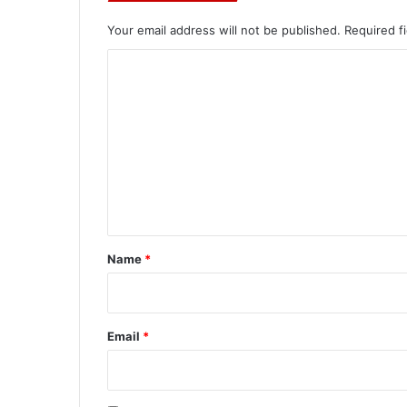
Your email address will not be published.
Required f
C
o
m
m
e
n
t
*
Name
*
Email
*