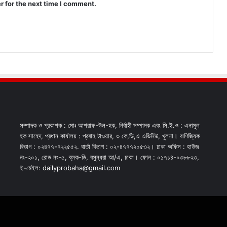
r for the next time I comment.
সম্পাদক ও প্রকাশক : মোঃ আশরাফ-উল-হক, নির্বাহী সম্পাদক এবং সি.ই.ও : এনামুল
হক সাহেদ, প্রধান কার্যালয় : প্রবাহ টাওয়ার, ৩ কে,ডি,এ এভিনিউ, খুলনা। বাণিজ্যিক
বিভাগ : ০২৪৭৭-৭২২৫৫২. বার্তা বিভাগ : ০২-৪৭৭৭২০৫৩২। ঢাকা অফিস : হাউজ
নং-২০১, রোড নং-৫, ব্লক-ডি, বসুন্ধরা আ/এ, ঢাকা। ফোন : ০১৭১৪-০৩৮৮২৩,
ই-মেইল: dailyprobaha@gmail.com