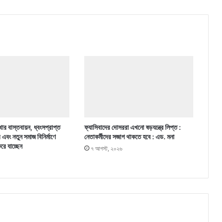
ার বাস্তবায়ন, ধ্বংসপ্রাপ্ত
ফ্যাসিবাদের দোসররা এখনো ষড়যন্ত্রে লিপ্ত :
র এবং নতুন সমাজ বিনির্মাণে
নেতাকর্মীদের সজাগ থাকতে হবে : এড. মনা
করে যাচ্ছেন
৭ আগস্ট, ২০২৬