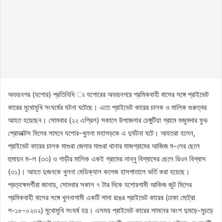
অভয়নগর (যশোর) প্রতিনিধি ঃ যশোরের অভয়নগরে শ্রমিকবাহী বাসের সঙ্গে প্রাইভেট
কারের মুখোমুখি সংঘর্ষের ঘটনা ঘটেছে। এতে প্রাইভেট কারের চালক ও মালিক গুরুত্বর
আহত হয়েছেন। সোমবার (২২ এপ্রিল) সকালে উপজেলার চেঙ্গুটিয়া গ্রামে মজুমদার ফুড
প্রোডাক্টস মিলের সামনে যশোর-খুলনা মহাসড়কে এ দুর্ঘটনা ঘটে। আহতরা হলেন,
প্রাইভেট কারের চালক মাগুরা জেলার মাগুরা থানার মাজগ্রামের আজিজ ম-লের ছেলে
হুমায়ন ম-ল (৩৩) ও গাড়ীর মালিক একই গ্রামের নান্নু বিশ্বাসের ছেলে রিওন বিশ্বাস
(৩১)। আহত দুজনকে খুলনা মেডিক্যাল কলেজ হাসপাতালে ভর্তি করা হয়েছে।
প্রত্যক্ষদর্শীরা জানায়, সোমবার সকাল ৭ টার দিকে যশোরগামী আকিজ জুট মিলের
শ্রমিকবাহী বাসের সঙ্গে খুলনাগামী একটি সাদা রঙের প্রাইভেট কারের (ঢাকা মেট্রো
গ-১৮-০২৩২) মুখোমুখি সংঘর্ষ হয়। এসময় প্রাইভেট কারের সামনের অংশ দুমড়ে-মুচড়ে