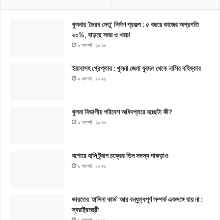
খুলনার ‘ভৈরব সেতু’ নির্মাণ প্রকল্প : ৫ বছরে কাজের অগ্রগতি
২০%, বাড়ছে সময় ও খরচ!
৯ আগস্ট, ২০২৬
ইয়াবাসহ গ্রেপ্তার : খুলনা জেলা যুবদল থেকে নাসির বহিষ্কার
৯ আগস্ট, ২০২৬
খুলনা বিভাগীয় পরিবেশ অধিদপ্তরে হচ্ছেটা কী?
৯ আগস্ট, ২০২৬
যশোরে হানি ট্র্যাপ চক্রের তিন সদস্য পাকড়াও
৯ আগস্ট, ২০২৬
ভারতের ‘হাসিনা কার্ড’ আর বন্ধুত্বপূর্ণ সম্পর্ক একসঙ্গে যায় না :
স্বরাষ্ট্রমন্ত্রী