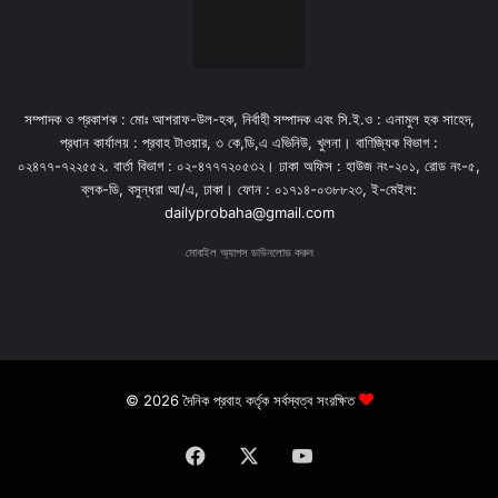
সম্পাদক ও প্রকাশক : মোঃ আশরাফ-উল-হক, নির্বাহী সম্পাদক এবং সি.ই.ও : এনামুল হক সাহেদ,
প্রধান কার্যালয় : প্রবাহ টাওয়ার, ৩ কে,ডি,এ এভিনিউ, খুলনা। বাণিজ্যিক বিভাগ :
০২৪৭৭-৭২২৫৫২. বার্তা বিভাগ : ০২-৪৭৭৭২০৫৩২। ঢাকা অফিস : হাউজ নং-২০১, রোড নং-৫,
ব্লক-ডি, বসুন্ধরা আ/এ, ঢাকা। ফোন : ০১৭১৪-০৩৮৮২৩, ই-মেইল:
dailyprobaha@gmail.com
মোবাইল অ্যাপস ডাউনলোড করুন
© 2026 দৈনিক প্রবাহ কর্তৃক সর্বস্বত্ব সংরক্ষিত
Facebook
X
YouTube