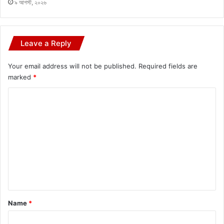
৯ আগস্ট, ২০২৬
Leave a Reply
Your email address will not be published.
Required fields are
marked
*
C
o
m
m
e
n
t
*
Name
*