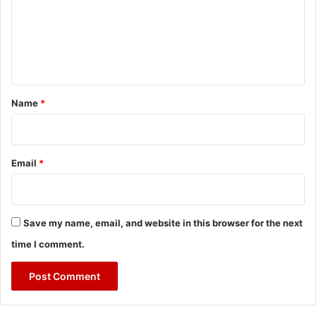
m
e
n
t
*
Name
*
Email
*
Save my name, email, and website in this browser for the next
time I comment.