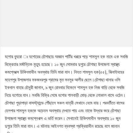
যশোর ব্যুরো ঃ যশোরের চৌগাছায় অজ্ঞান পার্টির খপ্পরে পড়ে শামসুল হক নামে এক সবজি
বিক্রেতার মর্মান্তিক মৃত্যু হয়েছে। ১০ জুন সোমবার দুপুরে চৌগাছা উপজেলা স্বাস্থ্য
কমপ্লেক্সে চিকিৎসাধীন অবস্থায় তিনি মারা যান। নিহত শামসুল হক(৫৫), ঝিনাইদহের
মহেশপুর উপজেলার মকজধরপুর গ্রামের মৃত মনসুর আলীর ছেলে।চৌগাছা থানার ওসি
ইকবাল বাহার চৌধুরী জানান, ৯ জুন রোববার বিকেলে শামসুল হক নিজ বাড়ি থেকে সবজি
নিয়ে যশোরে যান। সবজি বিক্রি শেষে যশোর পালবাড়ী মোড় থেকে লোকাল বাসে ওঠেন।
চৌগাছা পুড়াপাড়া বাসস্ট্যান্ডে পৌঁছালে সকল যাত্রী সেখানে নেমে যায়। পরবর্তীতে বাসের
হেলপার শামসুল হককে অচেতন অবস্থায় দেখতে পায় এবং তাকে উদ্ধার করে চৌগাছা
উপজেলা স্বাস্থ্য কমপ্লেণক্স এ ভর্তি করেন। সেখানেই চিকিৎসাধীন অবস্থায় ১০ জুন
দুপুরে তিনি মারা যান। এ ঘটনায় আইনগত ব্যবস্থা প্রক্রিয়াধীন রয়েছে বলে জানান