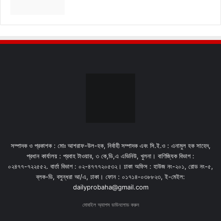
সম্পাদক ও প্রকাশক : মোঃ আশরাফ-উল-হক, নির্বাহী সম্পাদক এবং সি.ই.ও : এনামুল হক সাহেদ,
প্রধান কার্যালয় : প্রবাহ টাওয়ার, ৩ কে,ডি,এ এভিনিউ, খুলনা। বাণিজ্যিক বিভাগ :
০২৪৭৭-৭২২৫৫২. বার্তা বিভাগ : ০২-৪৭৭৭২০৫৩২। ঢাকা অফিস : হাউজ নং-২০১, রোড নং-৫,
ব্লক-ডি, বসুন্ধরা আ/এ, ঢাকা। ফোন : ০১৭১৪-০৩৮৮২৩, ই-মেইল:
dailyprobaha@gmail.com
মোবাইল অ্যাপস ডাউনলোড করুন