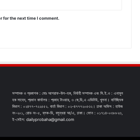
r for the next time I comment.
সম্পাদক ও প্রকাশক : মোঃ আশরাফ-উল-হক, নির্বাহী সম্পাদক এবং সি.ই.ও : এনামুল
হক সাহেদ, প্রধান কার্যালয় : প্রবাহ টাওয়ার, ৩ কে,ডি,এ এভিনিউ, খুলনা। বাণিজ্যিক
বিভাগ : ০২৪৭৭-৭২২৫৫২. বার্তা বিভাগ : ০২-৪৭৭৭২০৫৩২। ঢাকা অফিস : হাউজ
নং-২০১, রোড নং-৫, ব্লক-ডি, বসুন্ধরা আ/এ, ঢাকা। ফোন : ০১৭১৪-০৩৮৮২৩,
ই-মেইল: dailyprobaha@gmail.com