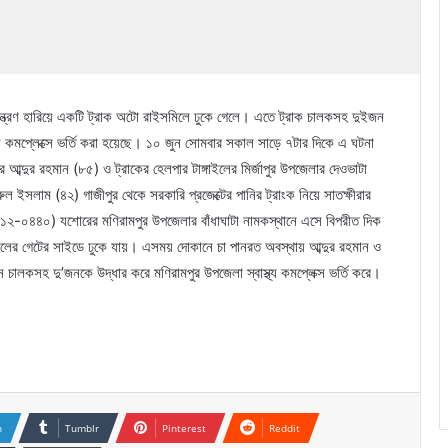
্ত্রণ হারিয়ে একটি ট্রাক অটো রাইসমিলে ঢুকে গেলে। এতে ট্রাক চালকসহ দুইজন
মপ্লেক্সে ভর্তি করা হয়েছে। ১০ জুন সোমবার সকাল সাড়ে ৭টার দিকে এ ঘটনা
আব্দুর রহমান (৮৫) ও ট্রাকের হেলপার টাঙ্গাইলের মির্জাপুর উপজেলার দেওভাটা
ল ইসলাম (৪২) গাজীপুর থেকে সরকারি প্রজেক্টের পানির ট্রাংক নিয়ে সাতক্ষীরার
 ড- ১২-০৪৪০) যশোরের মণিরামপুর উপজেলার বাঁধাঘাটা নামকস্থানে এসে বিপরীত দিক
 মিলের গেটের সাইডে ঢুকে যায়। এসময় দোকানে চা পানরত অবস্থায় আব্দুর রহমান ও
চালকসহ দু’জনকে উদ্ধার করে মণিরামপুর উপজেলা স্বাস্থ্য কমপ্লেক্স ভর্তি করে।
n
Tumblr
Pinterest
Reddit