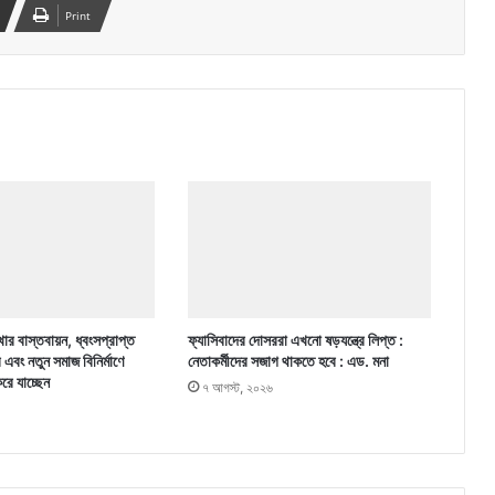
Print
ার বাস্তবায়ন, ধ্বংসপ্রাপ্ত
ফ্যাসিবাদের দোসররা এখনো ষড়যন্ত্রে লিপ্ত :
র এবং নতুন সমাজ বিনির্মাণে
নেতাকর্মীদের সজাগ থাকতে হবে : এড. মনা
করে যাচ্ছেন
৭ আগস্ট, ২০২৬