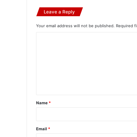
Leave a Reply
Your email address will not be published.
Required f
C
o
m
m
e
n
t
*
Name
*
Email
*