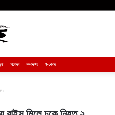
ুলা
বিনোদন
সম্পাদকীয়
ই-পেপার
হত ২
িয়ে রাইস মিলে ঢুকে নিহত ২