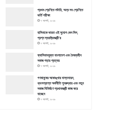
প্রথম শ্রেণিতে লটারি, অন্য সব শ্রেণিতে
ভর্তি পরীক্ষা
৭ আগস্ট, ২০২৬
হাসিনাকে ভারত এই সুযোগ কেন দিল,
প্রশ্ন স্বরাষ্ট্রমন্ত্রী’র
৭ আগস্ট, ২০২৬
ফ্যাসিবাদমুক্ত বাংলাদেশ এবং বৈষম্যহীন
সমাজ গড়ার প্রত্যয়
৭ আগস্ট, ২০২৬
গণমানুষের আকাঙ্খার বাস্তবায়ন,
ধ্বংসপ্রাপ্ত অর্থনীতি পুনরুদ্ধার এবং নতুন
সমাজ বিনির্মাণে প্রধানমন্ত্রী কাজ করে
যাচ্ছেন
৭ আগস্ট, ২০২৬