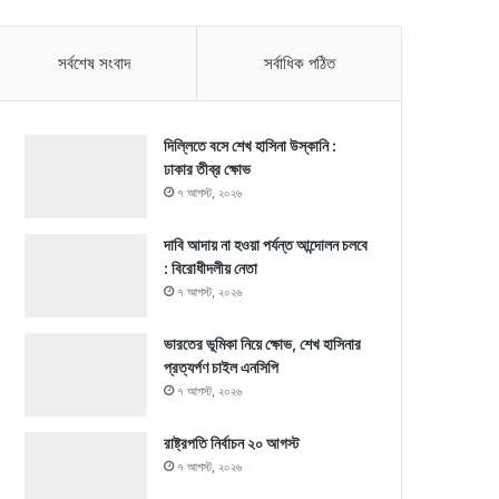
সর্বশেষ সংবাদ
সর্বাধিক পঠিত
দিল্লিতে বসে শেখ হাসিনা উস্কানি :
ঢাকার তীব্র ক্ষোভ
৭ আগস্ট, ২০২৬
দাবি আদায় না হওয়া পর্যন্ত আন্দোলন চলবে
: বিরোধীদলীয় নেতা
৭ আগস্ট, ২০২৬
ভারতের ভূমিকা নিয়ে ক্ষোভ, শেখ হাসিনার
প্রত্যর্পণ চাইল এনসিপি
৭ আগস্ট, ২০২৬
রাষ্ট্রপতি নির্বাচন ২০ আগস্ট
৭ আগস্ট, ২০২৬