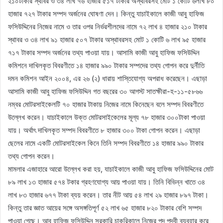
২১০টাকার স্থাবর ও ৩৪ লাখ ৭৬ হাজার ৫১৭ টাকার অস্থাবরসহ মোট ১ কোটি ৬লাখ ৮০
হাজার ৭২৭ টাকার সম্পদ অর্জনের ঘোষণা দেন। কিন্তু যাচাইকালে কাজী আবু হাফিজ
ফসিউদ্দিনের নিজের নামে ও তার ওপর নির্ভরশীলদের নামে ৭২ লাখ ৪ হাজার ২১০ টাকার
স্থাবর ও ৩৪ লাখ ৯১ হাজার ৫০৭ টাকার অস্থাবরসহ মোট ১ কোটি ৬ লাখ ৯৫ হাজার
৭১৭ টাকার সম্পদ অর্জনের তথ্য পাওয়া যায়। আসামি কাজী আবু হাফিজ ফসিউদ্দিন
কমিশনে দাখিলকৃত বিবরণীতে ১৪ হাজার ৯৯০ টাকার সম্পদের তথ্য গোপন করে দুর্নীতি
দমন কমিশন আইন ২০০৪, এর ২৬ (২) ধারায় শাস্তিযোগ্য অপরাধ করেছেন। এছাড়া
আসামি কাজী আবু হাফিজ ফসিউদ্দিন গত বছরের ৩০ আগস্ট সাতক্ষীরা-হ-১১-৫৮৬৬
নম্বর মোটরসাইকেলটি ৭০ হাজার টাকায় নিজের নামে কিনেছেন বলে সম্পদ বিবরণীতে
উল্লেখ করেন। যাচাইকালে উক্ত মোটরসাইকেলের মূল্য ৭৮ হাজার ৩০০টাকা পাওয়া
যায়। অর্থাৎ দাখিলকৃত সম্পদ বিবরণীতে ৮ হাজার ৩০০ টাকা গোপন করেন। এছাড়া
ছেলের নামে একটি মোটরসাইকেল কিনে তিনি সম্পদ বিবরণীতে ১৪ হাজার ৯৯০ টাকার
তথ্য গোপন করেন।
মামলার এজাহারে আরো উল্লেখ করা হয়, যাচাইকালে কাজী আবু হাফিজ ফসিউদ্দিনের মোট
৮৯ লাখ ১৩ হাজার ৫৭৪ টকার গ্রহণযোগ্য আয় পাওয়া যায়। তিনি বিভিন্ন খাতে ৩৪
লাখ ৮৩ হাজার ৬৭৭ টাকা ব্যয় করেন। তার নীট আয় ৫৪ লাখ ২৯ হাজার ৮৯৭ টাকা।
কিন্তু তার জ্ঞাত আয়ের সঙ্গে অসঙ্গতিপূর্ণ ৫২ লাখ ৬৫ হাজার ৮২০ টাকার বেশি সম্পদ
পাওয়া গেছে। আবু হাফিজ ফসিউদ্দিন সরকারি চাকরিকালে নিজের পদ পদবী ব্যবহার করে