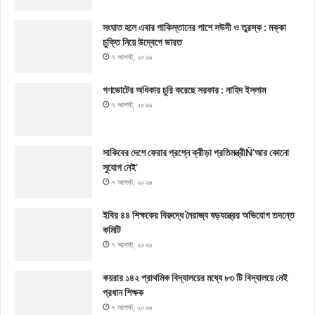
সংঘাত হলে এবার পাকিস্তানের পাশে সউদী ও তুরস্ক : মক্কা
চুক্তি নিয়ে উদ্বেগে ভারত
৭ আগস্ট, ২০২৬
গণভোটের অধিকার চুরি করেছে সরকার : নাহিদ ইসলাম
৭ আগস্ট, ২০২৬
সাকিবের দেশে ফেরার প্রশ্নে ক্রীড়া প্রতিমন্ত্রীÑ‘আর কোনো
সুযোগ নেই’
৭ আগস্ট, ২০২৬
ইবির ৪৪ শিক্ষকের বিরুদ্ধে নৈরাজ্য ষড়যন্ত্রের অভিযোগ তদন্তে
কমিটি
৭ আগস্ট, ২০২৬
কয়রার ১৪২ প্রাথমিক বিদ্যালয়ের মধ্যে ৮৩ টি বিদ্যালয়ে নেই
প্রধান শিক্ষক
৭ আগস্ট, ২০২৬