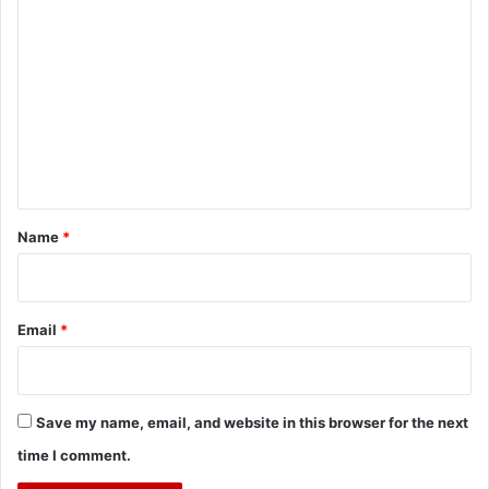
C
o
m
m
e
n
t
*
Name
*
Email
*
Save my name, email, and website in this browser for the next
time I comment.