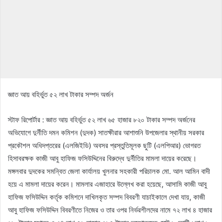
জ্ঞাত আয় বহির্ভুত ৫২ লাখ টাকার সম্পদ অর্জন
স্টাফ রিপোর্টার : জ্ঞাত আয় বহির্ভুত ৫২ লাখ ৬৫ হাজার ৮২০ টাকার সম্পদ অর্জনের
অভিযোগে দুর্নীতি দমন কমিশন (দুদক) সাতক্ষীরার আশাশুনি উপজেলার স্থানীয় সরকার
প্রকৌশল অধিদপ্তরের (এলজিইডি) অবসর প্রস্তুতিমূলক ছুটি (এলপিআর) ভোগরত
হিসাবরক্ষক কাজী আবু হাফিজ ফসিউদ্দিনের বিরুদ্ধে দুর্নীতির মামলা দায়ের করেছে।
মঙ্গলবার দুদকের সমন্বিত জেলা কার্যালয় খুলনার সহকারী পরিচালক মো. আল আমিন বাদী
হয়ে এ মামলা দায়ের করেন। মামলার এজাহারে উল্লেখ করা হয়েছে, আসামি কাজী আবু
হাফিজ ফসিউদ্দিন কর্তৃক কমিশনে দাখিলকৃত সম্পদ বিবরণী যাচাইকালে দেখা যায়, কাজী
আবু হাফিজ ফসিউদ্দিন বিবরণীতে নিজের ও তার ওপর নির্ভরশীলদের নামে ৭২ লাখ ৪ হাজার