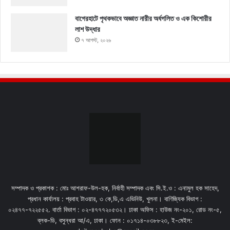
বাগেরহাটে পৃথকভাবে অজ্ঞাত নারীর অর্ধগলিত ও এক কিশোরীর
লাশ উদ্ধার
৭ আগস্ট, ২০২৬
সম্পাদক ও প্রকাশক : মোঃ আশরাফ-উল-হক, নির্বাহী সম্পাদক এবং সি.ই.ও : এনামুল হক সাহেদ,
প্রধান কার্যালয় : প্রবাহ টাওয়ার, ৩ কে,ডি,এ এভিনিউ, খুলনা। বাণিজ্যিক বিভাগ :
০২৪৭৭-৭২২৫৫২. বার্তা বিভাগ : ০২-৪৭৭৭২০৫৩২। ঢাকা অফিস : হাউজ নং-২০১, রোড নং-৫,
ব্লক-ডি, বসুন্ধরা আ/এ, ঢাকা। ফোন : ০১৭১৪-০৩৮৮২৩, ই-মেইল: