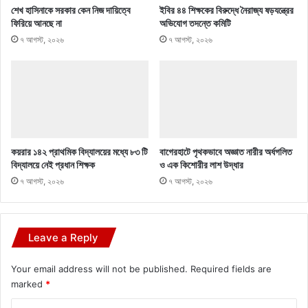
শেখ হাসিনাকে সরকার কেন নিজ দায়িত্বে
ইবির ৪৪ শিক্ষকের বিরুদ্ধে নৈরাজ্য ষড়যন্ত্রের
ফিরিয়ে আনছে না
অভিযোগ তদন্তে কমিটি
৭ আগস্ট, ২০২৬
৭ আগস্ট, ২০২৬
কয়রার ১৪২ প্রাথমিক বিদ্যালয়ের মধ্যে ৮৩ টি
বাগেরহাটে পৃথকভাবে অজ্ঞাত নারীর অর্ধগলিত
বিদ্যালয়ে নেই প্রধান শিক্ষক
ও এক কিশোরীর লাশ উদ্ধার
৭ আগস্ট, ২০২৬
৭ আগস্ট, ২০২৬
Leave a Reply
Your email address will not be published.
Required fields are
marked
*