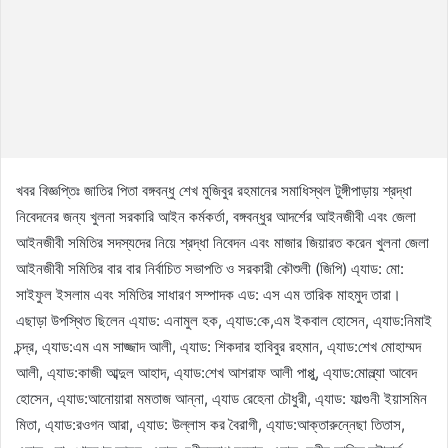
খবর বিজ্ঞপ্তিঃ জাতির পিতা বঙ্গবন্ধু শেখ মুজিবুর রহমানের সমাধিস্থল টুঙ্গীপাড়ায় শ্রদ্ধা
নিবেদনের জন্য খুলনা সরকারি আইন কর্মকর্তা, বঙ্গবন্ধুর আদর্শের আইনজীবী এবং জেলা
আইনজীবী সমিতির সদস্যদের নিয়ে শ্রদ্ধা নিবেদন এবং মাজার জিয়ারত করেন খুলনা জেলা
আইনজীবী সমিতির বার বার নির্বাচিত সভাপতি ও সরকারী কৌশুলী (জিপি) এ্যাড: মো:
সাইফুল ইসলাম এবং সমিতির সাধারণ সম্পাদক এড: এস এম তারিক মাহমুদ তারা।
এছাড়া উপস্থিত ছিলেন এ্যাড: এনামুল হক, এ্যাড:কে,এম ইকবাল হোসেন, এ্যাড:নিমাই
চন্দ্র, এ্যাড:এম এম সাজ্জাদ আলী, এ্যাড: শিকদার হাবিবুর রহমান, এ্যাড:শেখ মোহাম্মদ
আলী, এ্যাড:কাজী আব্দুল আহাদ, এ্যাড:শেখ আশরাফ আলী পাপ্পু, এ্যাড:মোল্ল্যা আবেদ
হোসেন, এ্যাড:আনোয়ারা মমতাজ আন্না, এ্যাড রেহেনা চৌধুরী, এ্যাড: ফাল্গুনী ইয়াসমিন
মিতা, এ্যাড:রওগন আরা, এ্যাড: উল্লাস কর বৈরাগী, এ্যাড:আক্তারুন্নেছা তিতাস,