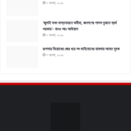
৭ আগস্ট, ২০২৬
‘জুলাই সনদ বাস্তবায়নে অনীহা, জনগণের পালস বুঝতে ব্যর্থ
সরকার’- মাওঃ আঃ আউয়াল
৭ আগস্ট, ২০২৬
রূপসায় বিরোধের জের ধরে সৎ ভাইবোনের হামলায় আহত যুবক
৭ আগস্ট, ২০২৬