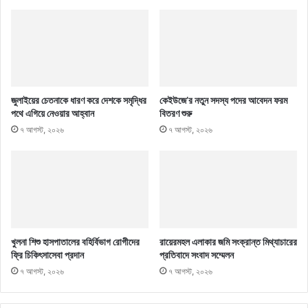
জুলাইয়ের চেতনাকে ধারণ করে দেশকে সমৃদ্ধির
কেইউজে’র নতুন সদস্য পদের আবেদন ফরম
পথে এগিয়ে নেওয়ার আহ্বান
বিতরণ শুরু
৭ আগস্ট, ২০২৬
৭ আগস্ট, ২০২৬
খুলনা শিশু হাসপাতালের বহির্বিভাগ রোগীদের
রায়েরমহল এলাকার জমি সংক্রান্ত মিথ্যাচারের
ফ্রি চিকিৎসাসেবা প্রদান
প্রতিবাদে সংবাদ সম্মেলন
৭ আগস্ট, ২০২৬
৭ আগস্ট, ২০২৬