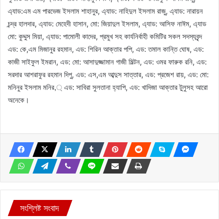
এ্যাড:এম এম পারভেজ ইসলাম শাহানুর, এ্যাড: নাহিদুল ইসলাম রাজু, এ্যাড: নারায়ন
চন্দ্র হালদার, এ্যাড: মেহেদী হাসান, মো: জিয়াদুল ইসলাম, এ্যাড: আসিফ নাঈম, এ্যাড
মো: কুদ্দুস মিয়া, এ্যাড: পামোলী কাদের, প্রমুখ সহ কার্যনির্বাহী কমিটির সকল সদস্যবৃন্দ
এড: কে,এম মিজানুর রহমান, এড: শিরিন আক্তার পপি, এড: তমাল কান্তি ঘোষ, এড:
কাজী সাইফুল ইমরান, এড: মো: আসাদুজ্জামান গাজী মিল্টন, এড: ওমর ফারুক রনি, এড:
সরদার আশরাফুর রহমান দিপু, এড: এস,এম আব্দুস সাত্তার, এড: প্রজেশ রায়, এড: মো:
মনিনুর ইসলাম মনির,্ এড: সাবিরা সুলতানা হ্যাপি, এড: খাদিজা আক্তার টুলুসহ আরো
অনেকে।
সংশ্লিষ্ট সংবাদ