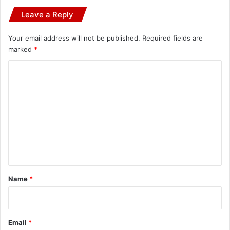
Leave a Reply
Your email address will not be published.
Required fields are
marked
*
C
o
m
m
e
n
t
*
Name
*
Email
*