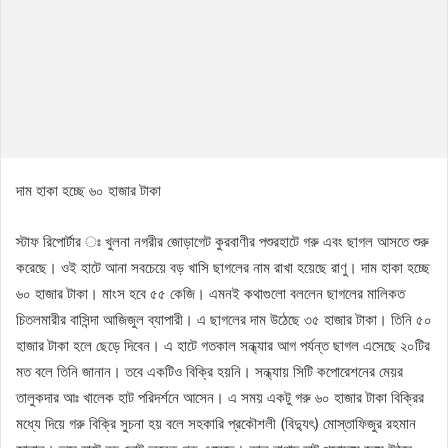
দাম হাকা হচ্ছে ৬০ হাজার টাকা
স্টাফ রিপোর্টার ঃ খুলনা নগরীর জোড়াগেট কুরবাণীর পশুরহাটে গরু এবং ছাগল আসতে শুরু
করেছে। ওই হাটে আনা সবচেয়ে বড় খাসি ছাগলের নাম রাখা হয়েছে রাণু। দাম হাকা হচ্ছে
৬০ হাজার টাকা। মাংস হবে ৫৫ কেজি। এমনই কথাগুলো বললেন ছাগলের মালিকত
চিতলমারীর বাসিন্দা আজিজুল ব্যাপারী। এ ছাগলের দাম উঠেছে ৩৫ হাজার টাকা। তিনি ৫০
হাজার টাকা হলে ছেড়ে দিবেন। এ হাটে গতকাল সন্ধ্যার আগ পর্যন্ত ছাগল এসেছে ২০টির
মত বলে তিনি জানান। তবে একটিও বিক্রি হয়নি। সন্ধ্যায় সিটি কপোরেশনের মেয়র
তালুকদার আঃ খালেক হাট পরিদর্শনে আসেন। এ সময় একটু গরু ৬০ হাজার টাকা বিক্রির
মধ্যে দিয়ে গরু বিক্রি সুচনা হয় বলে সহকারি প্রকৌশলী (বিদ্যুৎ) মোস্তাফিজুর রহমান