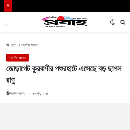
Menu
Switch
এখা
হোম
→
স্থানীয় সংবাদ
স্থানীয় সংবাদ
জোড়াগেট কুরবাণীর পশুরহাটে এসেছে বড় ছাগল
রাণু
দৈনিক প্রবাহ
১৩ জুন, ২০২৪