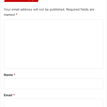
Your email address will not be published.
Required fields are
marked
*
C
o
m
m
e
n
t
*
Name
*
Email
*