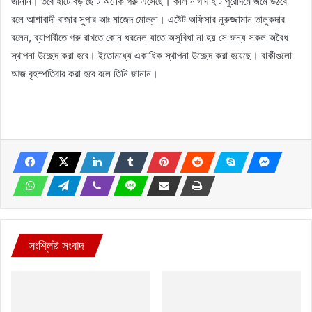
জানান। তবে হাটে বড় ছোট অনেক গরু এসেছে। কাল নাগাদ হাট পুরোদমে জমে উঠবে
বলে আশাবাদী বাজার সুপার আঃ মাজেদ মোল্লা। এষ্টেট অফিসার নুরুজ্জামান তালুকদার
বলেন, ব্যাপারীতে গরু রাখতে কোন ধরনেল যাতে অসুবিধা না হয় সে জন্য সকল অবৈধ
স্থাপনা উচ্ছেদ করা হবে। ইতোমধ্যে একাধিক স্থাপনা উচ্ছেদ করা হয়েছে। বাকীগুলো
আজ বৃহস্পতিবার করা হবে বলে তিনি জানান।
সংশ্লিষ্ট সংবাদ