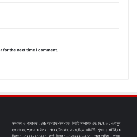
r for the next time I comment.
সম্পাদক ও প্রকাশক : মোঃ আশরাফ-উল-হক, নির্বাহী সম্পাদক এবং সি.ই.ও : এনামুল
হক সাহেদ, প্রধান কার্যালয় : প্রবাহ টাওয়ার, ৩ কে,ডি,এ এভিনিউ, খুলনা। বাণিজ্যিক
বিভাগ : ০২৪৭৭-৭২২৫৫২. বার্তা বিভাগ : ০২-৪৭৭৭২০৫৩২। ঢাকা অফিস : হাউজ