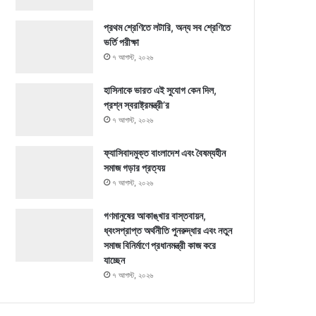
প্রথম শ্রেণিতে লটারি, অন্য সব শ্রেণিতে
ভর্তি পরীক্ষা
৭ আগস্ট, ২০২৬
হাসিনাকে ভারত এই সুযোগ কেন দিল,
প্রশ্ন স্বরাষ্ট্রমন্ত্রী’র
৭ আগস্ট, ২০২৬
ফ্যাসিবাদমুক্ত বাংলাদেশ এবং বৈষম্যহীন
সমাজ গড়ার প্রত্যয়
৭ আগস্ট, ২০২৬
গণমানুষের আকাঙ্খার বাস্তবায়ন,
ধ্বংসপ্রাপ্ত অর্থনীতি পুনরুদ্ধার এবং নতুন
সমাজ বিনির্মাণে প্রধানমন্ত্রী কাজ করে
যাচ্ছেন
৭ আগস্ট, ২০২৬