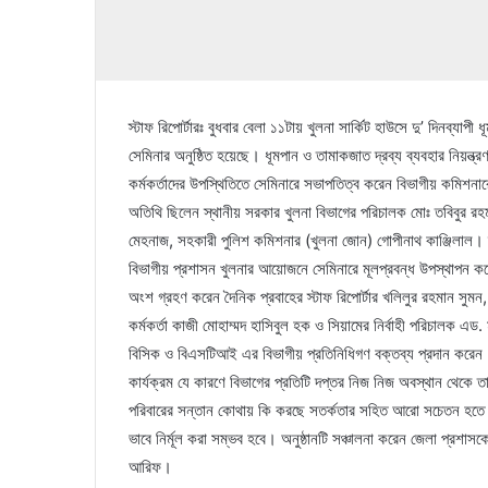
স্টাফ রিপোর্টারঃ বুধবার বেলা ১১টায় খুলনা সার্কিট হাউসে দু’ দিনব্যাপী
সেমিনার অনুষ্ঠিত হয়েছে। ধূমপান ও তামাকজাত দ্রব্য ব্যবহার নিয়ন্ত্র
কর্মকর্তাদের উপস্থিতিতে সেমিনারে সভাপতিত্ব করেন বিভাগীয় কমিশনা
অতিথি ছিলেন স্থানীয় সরকার খুলনা বিভাগের পরিচালক মোঃ তবিবুর র
মেহনাজ, সহকারী পুলিশ কমিশনার (খুলনা জোন) গোপীনাথ কাঞ্জিলাল। স
বিভাগীয় প্রশাসন খুলনার আয়োজনে সেমিনারে মূলপ্রবন্ধ উপস্থাপন
অংশ গ্রহণ করেন দৈনিক প্রবাহের স্টাফ রিপোর্টার খলিলুর রহমান সুম
কর্মকর্তা কাজী মোহাম্মদ হাসিবুল হক ও সিয়ামের নির্বাহী পরিচালক এড. 
বিসিক ও বিএসটিআই এর বিভাগীয় প্রতিনিধিগণ বক্তব্য প্রদান করেন। 
কার্যক্রম যে কারণে বিভাগের প্রতিটি দপ্তর নিজ নিজ অবস্থান থেকে 
পরিবারের সন্তান কোথায় কি করছে সতর্কতার সহিত আরো সচেতন হতে হবে। 
ভাবে নির্মূল করা সম্ভব হবে। অনুষ্ঠানটি সঞ্চালনা করেন জেলা প্রশাসক
আরিফ।