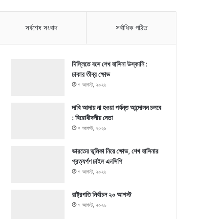
সর্বশেষ সংবাদ
সর্বাধিক পঠিত
দিল্লিতে বসে শেখ হাসিনা উস্কানি :
ঢাকার তীব্র ক্ষোভ
৭ আগস্ট, ২০২৬
দাবি আদায় না হওয়া পর্যন্ত আন্দোলন চলবে
: বিরোধীদলীয় নেতা
৭ আগস্ট, ২০২৬
ভারতের ভূমিকা নিয়ে ক্ষোভ, শেখ হাসিনার
প্রত্যর্পণ চাইল এনসিপি
৭ আগস্ট, ২০২৬
রাষ্ট্রপতি নির্বাচন ২০ আগস্ট
৭ আগস্ট, ২০২৬