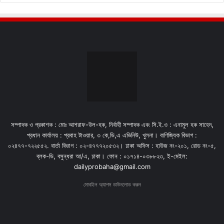
সম্পাদক ও প্রকাশক : মোঃ আশরাফ-উল-হক, নির্বাহী সম্পাদক এবং সি.ই.ও : এনামুল হক সাহেদ,
প্রধান কার্যালয় : প্রবাহ টাওয়ার, ৩ কে,ডি,এ এভিনিউ, খুলনা। বাণিজ্যিক বিভাগ :
০২৪৭৭-৭২২৫৫২. বার্তা বিভাগ : ০২-৪৭৭৭২০৫৩২। ঢাকা অফিস : হাউজ নং-২০১, রোড নং-৫,
ব্লক-ডি, বসুন্ধরা আ/এ, ঢাকা। ফোন : ০১৭১৪-০৩৮৮২৩, ই-মেইল:
dailyprobaha@gmail.com
মোবাইল অ্যাপস ডাউনলোড করুন