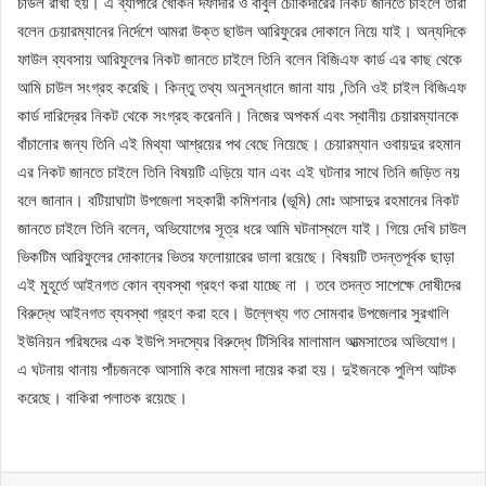
চাউল রাখা হয়। এ ব্যাপারে খোকন দফাদার ও বাবুল চৌকিদারের নিকট জানতে চাইলে তারা
বলেন চেয়ারম্যানের নির্দেশে আমরা উক্ত ছাউল আরিফুরের দোকানে নিয়ে যাই। অন্যদিকে
ফাউল ব্যবসায় আরিফুলের নিকট জানতে চাইলে তিনি বলেন বিজিএফ কার্ড এর কাছ থেকে
আমি চাউল সংগ্রহ করেছি। কিন্তু তথ্য অনুসন্ধানে জানা যায় ,তিনি ওই চাইল বিজিএফ
কার্ড দারিদ্রের নিকট থেকে সংগ্রহ করেননি। নিজের অপকর্ম এবং স্থানীয় চেয়ারম্যানকে
বাঁচানোর জন্য তিনি এই মিথ্যা আশ্রয়ের পথ বেছে নিয়েছে। চেয়ারম্যান ওবায়দুর রহমান
এর নিকট জানতে চাইলে তিনি বিষয়টি এড়িয়ে যান এবং এই ঘটনার সাথে তিনি জড়িত নয়
বলে জানান। বটিয়াঘাটা উপজেলা সহকারী কমিশনার (ভূমি) মোঃ আসাদুর রহমানের নিকট
জানতে চাইলে তিনি বলেন, অভিযোগের সূত্র ধরে আমি ঘটনাস্থলে যাই। গিয়ে দেখি চাউল
ভিকটিম আরিফুলের দোকানের ভিতর ফলোয়ারের ডালা রয়েছে। বিষয়টি তদন্তপূর্বক ছাড়া
এই মুহূর্তে আইনগত কোন ব্যবস্থা গ্রহণ করা যাচ্ছে না । তবে তদন্ত সাপেক্ষে দোষীদের
বিরুদ্ধে আইনগত ব্যবস্থা গ্রহণ করা হবে। উল্লেখ্য গত সোমবার উপজেলার সুরখালি
ইউনিয়ন পরিষদের এক ইউপি সদস্যের বিরুদ্ধে টিসিবির মালামাল আত্মসাতের অভিযোগ।
এ ঘটনায় থানায় পাঁচজনকে আসামি করে মামলা দায়ের করা হয়। দুইজনকে পুলিশ আটক
করেছে। বাকিরা পলাতক রয়েছে।