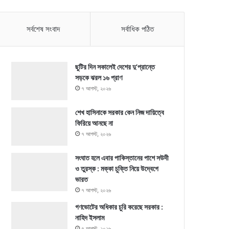
সর্বশেষ সংবাদ
সর্বাধিক পঠিত
ছুটির দিন সকালেই দেশের দু’প্রান্তে
সড়কে ঝরল ১৬ প্রাণ
৭ আগস্ট, ২০২৬
শেখ হাসিনাকে সরকার কেন নিজ দায়িত্বে
ফিরিয়ে আনছে না
৭ আগস্ট, ২০২৬
সংঘাত হলে এবার পাকিস্তানের পাশে সউদী
ও তুরস্ক : মক্কা চুক্তি নিয়ে উদ্বেগে
ভারত
৭ আগস্ট, ২০২৬
গণভোটের অধিকার চুরি করেছে সরকার :
নাহিদ ইসলাম
৭ আগস্ট, ২০২৬