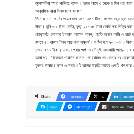
ব্যবসায়ীরা পসরা সাজিয়ে বসেন। ঈদের আগে ৩ থেকে ৪ দিন ধরে জমে ওঠে
আনুষঙ্গিক নানা উপকরণের ব্যবসা’।
তিনি জানান, কাঠের গুড়ির দাম ১৫০-২৫০ টাকা, যা গত বছর ছিল ১
টাকা। ভূষি-৬০ টাকা কেজি, কুড়া ২০-২৫ টাকা কেজি দরে বিক্রি করা 
জোড়াগেট এলাকার ইকবাল হোসেন বলেন, ‘প্রতি বছরই আমি এ হাটে কাঠে
বসলে ৪০ হাজার টাকা আয় করা সম্ভব’। গুড়ির দাম ২০০-৩০০ টাক
১৩০-২০০ টাকা। এখানে প্রায় অর্ধশত মৌসুমী ব্যবসায়ী আছেন। যারা 
আনা হয়। বিক্রেতা পারভিন জানান, কোরবানির পশু কেনার পর ক্রেতারা 
ফুলের মালার। ফলে এ সময় এটি তাদের বাড়তি আয়ের একটি পথ করে 
Share
Facebook
X
LinkedI
Skype
Messenger
Share via Email