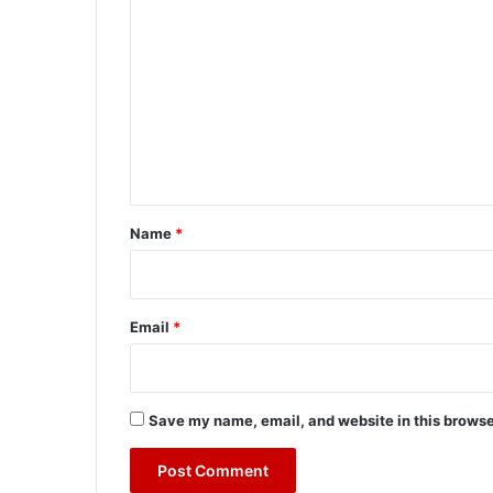
o
m
m
e
n
t
*
Name
*
Email
*
Save my name, email, and website in this browse