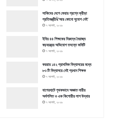
সাকিবের দেশে ফেরার প্রশ্নে ক্রীড়া
প্রতিমন্ত্রীÑ‘আর কোনো সুযোগ নেই’
৭ আগস্ট, ২০২৬
ইবির ৪৪ শিক্ষকের বিরুদ্ধে নৈরাজ্য
ষড়যন্ত্রের অভিযোগ তদন্তে কমিটি
৭ আগস্ট, ২০২৬
কয়রার ১৪২ প্রাথমিক বিদ্যালয়ের মধ্যে
৮৩ টি বিদ্যালয়ে নেই প্রধান শিক্ষক
৭ আগস্ট, ২০২৬
বাগেরহাটে পৃথকভাবে অজ্ঞাত নারীর
অর্ধগলিত ও এক কিশোরীর লাশ উদ্ধার
৭ আগস্ট, ২০২৬