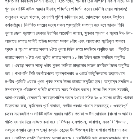
প্রস্ততির কার্যক্রম চলমান রয়েছে। ইতোমধ্যে, শনিবার (১৪ এপ্রিল) সকাল সাড়ে ৯টায়
খুলনার সার্কিট হাউজ ময়দান ঈদগাহ্ পরিদর্শনে পরিদর্শন করেন কেসিসি মেয়র আলহাজ¦
তালুকদার আব্দুল খালেক, কেএমপি পুলিশ কমিশনার মো. মোজাম্মেল হকসহ উর্ধ্বতন
কর্মকর্তাবৃন্দ। নির্ধারিত সময়ের মধ্যে সকল প্রস্তুতিই সম্পন্ন হবে বলে জানান তিনি।
খুলনা জেলা প্রশাসন খন্দকার ইয়াসির আরেফীন জানান, খুলনার প্রধান ও প্রথম ঈদ-উল-
আজহার জামাত সার্কিট হাউজ ময়দানে সকাল ৮টায় এবং আবহাওয়া প্রতিকূল থাকলে
প্রথম ও প্রধান জামাত সকাল ৮টায় খুলনা টাউন জামে মসজিদে অনুষ্ঠিত হবে। দ্বিতীয়
জামাত সকাল ৯ টায় এবং তৃতীয় জামাত সকাল ১০ টায় টাউন জামে মসজিদে অনুষ্ঠিত
হবে। এছাড়া সকাল সাড়ে ৭টায় খুলনা আলিয়া মাদ্রাসার মডেল মসজিদে ঈদের অনুষ্ঠিত
হবে। পাশাপাশি সিটি কর্পোরেশনের ব্যবস্থাপনায় ও ওয়ার্ড কাউন্সিলরদের তত্ত্বাবধানে
নগরীর প্রতিটি ওয়ার্ডে পৃথক পৃথক সময়ে ঈদের জামাত অনুষ্ঠিত হবে। অন্যান্য মসজিদ ও
ঈদগাহ্সমূহে পরিচালনা কমিটি জামাতের সময় নির্ধারন করবে। ঈদের দিন সকল সরকারি,
আধা-সরকারি, বেসরকারি স্বায়ত্তশাসিত ভবনে যথাযথ সঠিক রঙ ও মাপের জাতীয় পতাকা
উত্তোলন করা, সূর্যাস্তের পূর্বে নামানো, নগরীর প্রধান প্রধান সড়কসমূহ ও গুরুত্বপূর্ন
চত্ত্বর সড়কদ্বীপ ও সার্কিট হাউজ ময়দান জাতীয় পতাকা ও ঈদ মোবারক (বাংলা ও আরবি)
খচিত ব্যানার দিয়ে সজ্জিত করা হবে। বিভিন্ন হাসপাতাল, কারাগার, সরকারি শিশুসদন,
ভবঘুরে কল্যান কেন্দ্র ও দুস্থ কল্যান কেন্দ্রে ঈদ উপলক্ষ্য বিশেষ খাবার পরিবেশন করা
হবে। নগরীতে বাড়তি নিরাপত্তা নেওয়া হয়েছে। চাকুরীজীবি মোঃ আকতারুজ্জামান খান