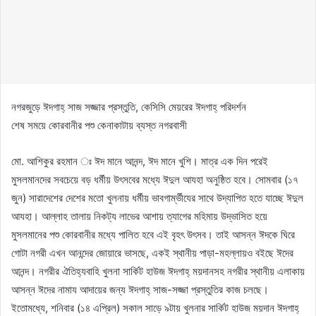
নগরজুড়ে ঈদগাহ্ সাজ সজ্জার প্রস্তুতি, কেসিসি মেয়রের ঈদগাহ্ পরিদর্শন
শেষ সময়ে কোরবানীর পশু কেনাকাটায় ব্যস্ত নগরবাসী
মো. আশিকুর রহমান ঃ ঈদ মানে আনন্দ, ঈদ মানে খুশি। মাত্র এক দিন পরেই
মুসলমানদের সবচেয়ে বড় ধর্মীয় উৎসবের মধ্যে ঈদুল আযহা অনুষ্ঠিত হবে। সোমবার (১৭
জুন) সারাদেশের দেশের মতো খুলনায় ধর্মীয় ভাবগার্ম্ভীযের সাথে উদ্যাপিত হতে যাচ্ছে ঈদুল
আযহা। আল্লাহ তালায় নিকট্য লাভের আশায় ত্যাগের মহিমায় উদ্ভাসিত হয়ে
মুসলমানের পশু কোরবানীর মধ্যে পালিত হবে এই বৃহৎ উৎসব। তাই আসন্ন ঈদকে ঘিরে
গোটা নগরী এখন আনন্দের জোয়ারে ভাসছে, একই স্থানীয় পাড়া-মহল্লায়ও বইছে ঈদের
আনন্দ। নগরীর ঐতিহ্যবাহি খুলনা সার্কিট হাউজ ঈদগাহ্ ময়দানসহ নগরীর স্থানীয় এলাকায়
আসন্ন ঈদের নামায আদায়ের জন্য ঈদগাহ্ সাজ-সজ্জা প্রস্তুতির কাজ চলছে।
ইতোমধ্যে, শনিবার (১৪ এপ্রিল) সকাল সাড়ে ৯টায় খুলনার সার্কিট হাউজ ময়দান ঈদগাহ্