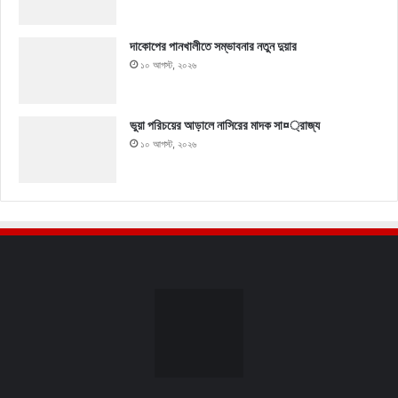
দাকোপের পানখালীতে সম্ভাবনার নতুন দুয়ার
১০ আগস্ট, ২০২৬
ভুয়া পরিচয়ের আড়ালে নাসিরের মাদক সা¤্রাজ্য
১০ আগস্ট, ২০২৬