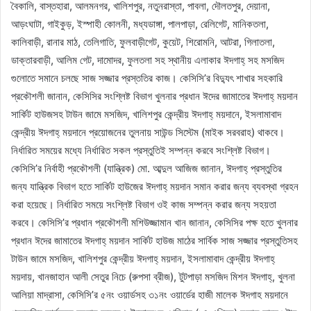
বৈকালি, বাস্তহারা, আলমনগর, খালিশপুর, নতুনরাস্তা, পাবলা, দৌলতপুর, দেয়ানা,
আড়ংঘাটা, গাইকুড়, ইস্পাহী কোলনী, মধ্যডাঙ্গা, পালপাড়া, রেলিগেট, মানিকতলা,
কালিবাড়ী, রানার মাঠ, তেলিগাতি, ফুলবাড়ীগেট, কুয়েট, শিরোমনি, আটরা, গিলাতলা,
ডাক্তারবাড়ী, আলিম গেট, দামোদর, ফুলতলা সহ স্থানীয় এলাকার ঈদগাহ্ সহ মসজিদ
গুলোতে সমানে চলছে সাজ সজ্জার প্রস্ততির কাজ। কেসিসি’র বিদ্যুৎ শাখার সহকারি
প্রকৌশলী জানান, কেসিসির সংশ্লিষ্ট বিভাগ খুলনার প্রধান ঈদের জামাতের ঈদগাহ্ ময়দান
সার্কিট হাউজসহ টাউন জামে মসজিদ, খালিশপুর কেন্দ্রীয় ঈদগাহ্ ময়দানে, ইসলামাবাদ
কেন্দ্রীয় ঈদগাহ্ ময়দানে প্রয়োজনের তুলনায় সাউন্ড সিস্টেম (মাইক সরবরাহ) থাকবে।
নির্ধারিত সময়ের মধ্যে নির্ধারিত সকল প্রস্তুতিই সম্পন্ন করবে সংশ্লিষ্ট বিভাগ।
কেসিসি’র নির্বাহী প্রকৌশলী (যান্ত্রিক) মো. আব্দুল আজিজ জানান, ঈদগাহ্ প্রস্তুতির
জন্য যান্ত্রিক বিভাগ হতে সার্কিট হাউজের ঈদগাহ্ ময়দান সমান করার জন্য ব্যবস্থা গ্রহন
করা হয়েছে। নির্ধারিত সময়ে সংশ্লিষ্ট বিভাগ ওই কাজ সম্পন্ন করার জন্য সহয়তা
করবে। কেসিসি’র প্রধান প্রকৌশলী মশিউজ্জামান খান জানান, কেসিসির পক্ষ হতে খুলনার
প্রধান ঈদের জামাতের ঈদগাহ্ ময়দান সার্কিট হাউজ মাঠের সার্বিক সাজ সজ্জার প্রস্তুতিসহ
টাউন জামে মসজিদ, খালিশপুর কেন্দ্রীয় ঈদগাহ্ ময়দান, ইসলামাবাদ কেন্দ্রীয় ঈদগাহ্
ময়দায়, খানজাহান আলী সেতুর নিচে (রুপসা ব্রীজ), টুটপাড়া মসজিদ মিশন ঈদগাহ্, খুলনা
আলিয়া মাদ্রাসা, কেসিসি’র ৫নং ওয়ার্ডসহ ৩১নং ওয়ার্ডের হাজী মালেক ঈদগাহ ময়দানে