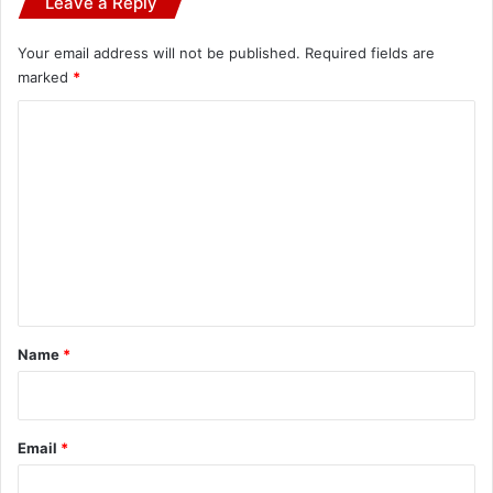
Leave a Reply
Your email address will not be published.
Required fields are
marked
*
C
o
m
m
e
n
t
*
Name
*
Email
*