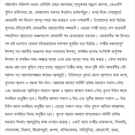
পরিদর্শনে পরিদর্শন করেন কেসিসি মেয়র আলহাজ¦ তালুকদার আব্দুল খালেক, কেএমপি
পুলিশ কমিশনার মো. মোজাম্মেল হকসহ উর্ধ্বতন কর্মকর্তাবৃন্দ। অপর দিকে শেষমূহুর্তে
কোরবানী পশু কিনতে ব্যস্ত সময় পার করছেন এখন নগরবাসী। ইতোমধ্যে জমে উঠেছে
খুলনার ঐহিত্যবাহি কোরবানীর জোড়াগেটের পশুরহাট। এছাড়া নগরী মধ্যে বেশ কয়েকটি
পশুহাটসহ প্রত্যন্ত অঞ্চলগুলো কোরবানী পশু কেনাবেচায় সরগরম। কোরবানীর পশু কিনতে
পশু হাট গুলোতে ক্রেতা-বিক্রেতাদের সমাগমে মুখরিত হয়ে উঠেছে। নগরীর গুরুত্বপূর্ন
ঈদগাহ্ সহ স্থানীয় অঞ্চলের পাড়া-মহল্লার ঈদগাহ্, মসজিদ গুলোর সংশ্লিষ্ট কর্তৃপক্ষ
ঈদগাহ বা মসজিদ সাজ-সজ্জার কাজে এখন চরম ব্যস্ত সময় পার করছে। খোলা ময়দানে
প্রখর রোদ হতে মুক্তি পেতে চলছে প্যান্ডেল তৈরীর কাজ, সাথে দৃষ্টি নর্দন আকর্ষনীয় গেট
স্থাপন সহ আলোকসজ্জার কাজের প্রস্তুতি। ইতিমধ্যে খুলনা জেলা প্রশাসন সভা কক্ষে,
খুলনার প্রধান ও প্রথম ঈদ-উল- আজহার জামাত সার্কিট হাউজ ময়দানে সকাল ৮টায়
এবং আবহাওয়া প্রতিকূল থাকলে প্রথম ও প্রধান জামাত সকাল ৮টায় খুলনা টাউন জামে
মসজিদে অনুষ্ঠিত হবে। দ্বিতীয় জামাত সকাল ৯ টায় এবং তৃতীয় জামাত সকাল ১০ টায়
টাউন জামে মসজিদে অনুষ্ঠিত হবে। এছাড়া সকাল সাড়ে ৭টায় খুলনা আলিয়া মাদ্রাসার
মডেল মসজিদে ঈদের অনুষ্ঠিত হবে। খুলনা প্রধান জামাত বাস্তবায়নে সার্কিট হাউজ
ময়দানে ঈদ্গাহ প্রস্তুতির কাজ চলমান রয়েছে। একই সাথে নগরীর ডাকবাংলা, শিববাড়ি,
সোনাডাঙ্গা, নিরালা, জিরোপয়েন্ট, রুপসা, বানিয়াখামার, সাচিবুনিয়া, জোড়াগেট, বয়রা,