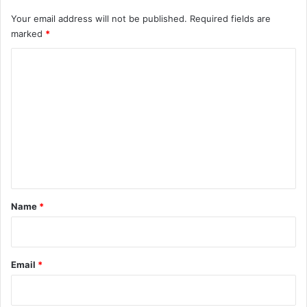
Your email address will not be published.
Required fields are
marked
*
C
o
m
m
e
n
t
*
Name
*
Email
*