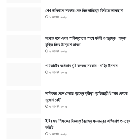
শেখ হাসিনাকে সরকার কেন নিজ দায়িত্বে ফিরিয়ে আনছে না
৭ আগস্ট, ২০২৬
সংঘাত হলে এবার পাকিস্তানের পাশে সউদী ও তুরস্ক : মক্কা
চুক্তি নিয়ে উদ্বেগে ভারত
৭ আগস্ট, ২০২৬
গণভোটের অধিকার চুরি করেছে সরকার : নাহিদ ইসলাম
৭ আগস্ট, ২০২৬
সাকিবের দেশে ফেরার প্রশ্নে ক্রীড়া প্রতিমন্ত্রীÑ‘আর কোনো
সুযোগ নেই’
৭ আগস্ট, ২০২৬
ইবির ৪৪ শিক্ষকের বিরুদ্ধে নৈরাজ্য ষড়যন্ত্রের অভিযোগ তদন্তে
কমিটি
৭ আগস্ট, ২০২৬