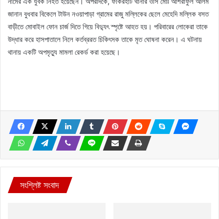
নামের এক যুবক নিহত হয়েছেন। অপরদিকে, ফকিরহাট থানার ওসি মোঃ আশরাফুল আলম
জানান বুধবার বিকেলে টাউন নওয়াপাড়া গ্রামের রাজু মল্লিকের ছেলে মেহেদি মল্লিক বসত
বাড়ীতে মোবাইল ফোন চার্জ দিতে গিয়ে বিদ্যুৎ স্পৃষ্টে আহত হয়। পরিবারের লোকেরা তাকে
উদ্ধার করে হাসপাতালে নিলে কর্তব্ররত চিকিৎসক তাকে মৃত ঘোষনা করেন। এ ঘটনায়
থানায় একটি অপমৃত্যু মামলা রেকর্ড করা হয়েছে।
সংশ্লিষ্ট সংবাদ