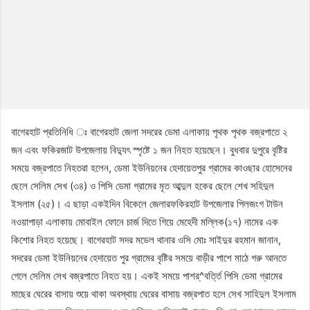
বাগেরহাট প্রতিনিধি ঃ বাগেরহাট জেলা সদরের ডেমা এলাকায় পৃথক পৃথক বজ্রপাতে ২
জন এবং ফকিরজাট উপজেলায় বিদ্যুৎ স্পৃষ্টে ১ জন নিহত হয়েছেন। বুধবার দুপুরে বৃষ্টির
সময়ে বজ্রপাতে নিহতরা হলেন, ডেমা ইউনিয়নের হেদায়েতপুর গ্রামের কাওছার হোসেনের
ছেলে সেলিম সেখ (৩৪) ও পিসি ডেমা গ্রামের মৃত আব্দুল হকের ছেলে শেখ সহিদুল
ইসলাম (২৫)। এ ছাড়া একইদিন বিকেলে জেলারফকিরহাট উপজেলার পিলজংগ টাউন
নওয়াপাড়া এলাকায় মোবাইল ফোনে চার্জ দিতে গিয়ে মেহেদী মল্লিক(১৭) নামের এক
কিশোর নিহত হয়েছে। বাগেরহাট সদর মডেল থানার ওসি মোঃ সাইদুর রহমান জানান,
সদরের ডেমা ইউনিয়নের হেদায়েত পুর গ্রামের বৃষ্টির সময়ে বাড়ীর পাশে মাঠে গরু আনতে
গেলে সেলিম সেখ বজ্রপাতে নিহত হয়। একই সময়ে পাশর্^বর্ত্তি পিসি ডেমা গ্রামের
মাছের ঘেরের বাসায় শুয়ে থাকা অবস্থায় ঘেরের বাসায় বজ্রপাত হলে সেখ সাহিদুল ইসলাম