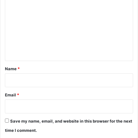
C
o
m
m
e
n
t
*
Name
*
Email
*
Save my name, email, and website in this browser for the next
time I comment.