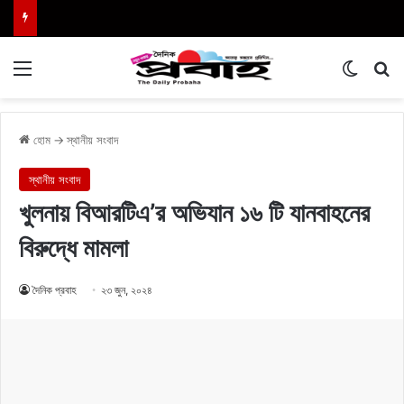
Menu
Switch
এখা
হোম
→
স্থানীয় সংবাদ
স্থানীয় সংবাদ
খুলনায় বিআরটিএ’র অভিযান ১৬ টি যানবাহনের
বিরুদ্ধে মামলা
দৈনিক প্রবাহ
২৩ জুন, ২০২৪