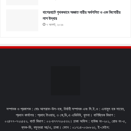
বাগেরহাটে পৃথকভাবে অজ্ঞাত নারীর অর্ধগলিত ও এক কিশোরীর
লাশ উদ্ধার
৭ আগস্ট, ২০২৬
সম্পাদক ও প্রকাশক : মোঃ আশরাফ-উল-হক, নির্বাহী সম্পাদক এবং সি.ই.ও : এনামুল হক সাহেদ,
প্রধান কার্যালয় : প্রবাহ টাওয়ার, ৩ কে,ডি,এ এভিনিউ, খুলনা। বাণিজ্যিক বিভাগ :
০২৪৭৭-৭২২৫৫২. বার্তা বিভাগ : ০২-৪৭৭৭২০৫৩২। ঢাকা অফিস : হাউজ নং-২০১, রোড নং-৫,
ব্লক-ডি, বসুন্ধরা আ/এ, ঢাকা। ফোন : ০১৭১৪-০৩৮৮২৩, ই-মেইল: