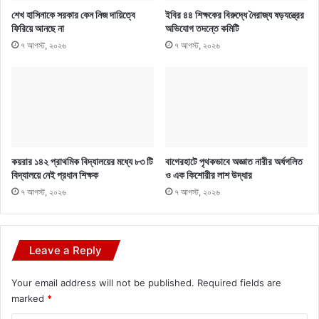
শেখ হাসিনাকে সরকার কেন নিজ দায়িত্বে
ইবির ৪৪ শিক্ষকের বিরুদ্ধে নৈরাজ্য ষড়যন্ত্রের
ফিরিয়ে আনছে না
অভিযোগ তদন্তে কমিটি
৭ আগস্ট, ২০২৬
৭ আগস্ট, ২০২৬
কয়রার ১৪২ প্রাথমিক বিদ্যালয়ের মধ্যে ৮৩ টি
বাগেরহাটে পৃথকভাবে অজ্ঞাত নারীর অর্ধগলিত
বিদ্যালয়ে নেই প্রধান শিক্ষক
ও এক কিশোরীর লাশ উদ্ধার
৭ আগস্ট, ২০২৬
৭ আগস্ট, ২০২৬
Leave a Reply
Your email address will not be published.
Required fields are
marked
*