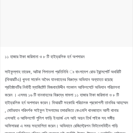
১১ হাজার টাকা জরিমানা ও ৮ টি হাইড্রলিক হর্ন অপসারন
সাইফুল্লাহ তারেক, আটরা গিলাতলা প্রতিনিধি ঃ বাংলাদেশ রোড ট্রান্সপোর্ট অথরিটি
(বিআরটিএ) খুলনা সার্কেল অবৈধ যানবাহেনর বিরুদ্ধে অভিযান অব্যাহত রয়েছে
প্রতিষ্ঠানটির নির্বাহী ম্যাজিষ্টেট মিজবাহউদ্দীন গতকাল আফিলগেটে অভিযান পরিচালনা
করেন । এসময় ১৬ টি যানবাহনের বিরুদ্ধে মামলা ১১ হাজার টাকা জরিমানা ও ৮ টি
হাইড্রলিক হর্ন অপসারন করেন। বিআরটি সহকারি পরিচালক প্রকোশলী তানভির আহম্মেদ
, মোটরযান পরিদর্শক সাইফুল ইসলামের তদারকিতে কেএমপি খানজাহান আলী থানার
এসআই ও আফিলগেট পুলিশ ফাড়ি ইনচার্জ এস আই অয়ন তির্থ পাইক সহ সঙ্গীয়
অফিসাররা এ সময় সহযোগিতা করেন। অভিযানে রেজিস্ট্রেশন ফিটনেসবিহীন গাড়ি