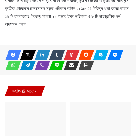
চালানো অতিরিক্ত গতিতে গাড়ি চালানো রুট পারমিট, ট্যাক্স টোকেন ও ড্রাইভিং লাইসেন্স
ব্যতীত মোটরযান চালানোসহ সড়ক পরিবহন আইন ২০১৮ এর বিভিন্ন ধারা ভঙ্গের কারনে
১৬ টি যানবাহনের বিরুদ্ধে মামলা ১১ হাজার টাকা জরিমানা ও ৮ টি হাইড্রলিক হর্ন
অপসারন করেন
সংশ্লিষ্ট সংবাদ