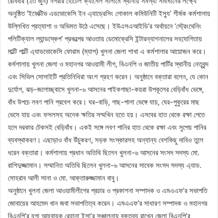
রোববার (২৩ জুন) নগরীর হোটেল ক্যাসেল সালামে স্থানীয় সমস্যা সমাধানের লক্ষ্যে
অনুষ্ঠিত ‘ইফেক্টিভ এডভোকেসি ইন এ্যাড্রেসিং লোকাল কমিউনিটি ইস্যু’ শীর্ষক কর্মশালায়
উল্লিখিত প্রত্যাশা ও অভিমত উঠে এসেছে। ইউএসএআইডি’র অর্থায়নে ‘স্ট্রেংথেনিং
পলিটিক্যাল ল্যান্ডস্কেপ’ প্রকল্পের আওতায় ডেমোক্রেসি ইন্টারন্যাশনালের সহযোগিতায়
মাল্টি পাল্টি এ্যাডভোকেসি ফোরাম (ম্যাপ) খুলনা জেলা শাখা এ কর্মশালার আয়োজন করে।
কর্মশালায় খুলনা জেলা ও মহানগর আওয়ামী লীগ, বিএনপি ও জাতীয় পার্টির স্থানীয় নেতৃবৃন্দ
এবং সিভিল সোসাইটি প্রতিনিধিরা অংশ গ্রহণ করেন। অনুষ্ঠানে বক্তারা বলেন, যে কোন
দুর্যোগ, ঝড়-জলোচ্ছ্বাসে খুলনা-৬ আসনের পাইকগাছা-কয়রা উপকূলের বেড়িবাঁধ ভেঙ্গে,
বাঁধ উপচে লবণ পানি প্রবেশ করে। ঘর-বাড়ি, গাছ-পালা ভেঙ্গে যায়, ঘের-পুকুরের মাছ
ভেসে যায় এবং ফসলসহ অনেক ক্ষতির সম্মখিন হতে হয়। এসবের হাত থেকে রক্ষা পেতে
হলে দরকার টেকসই বেড়িবাঁধ। একই সঙ্গে লবণ পানির হাত থেকে রক্ষা এবং সুপেয় পানির
ব্যবস্থাকরণ। এছাড়াও বাঁধ উঁচুকরণ, সড়ক সংস্কারসহ অন্যান্য বেশকিছু দাবিও তুলে
ধরেন বক্তারা। কর্মশালায় প্রধান অতিথি ছিলেন খুলনা-৬ আসনের সংসদ সদস্য মো.
রাশিদুজ্জামান। সম্মানিত অতিথি ছিলেন খুলনা-৬ আসনের সাবেক সংসদ সদস্য এ্যাড.
সোহরাব আলী সানা ও মো. আক্তারুজ্জামান বাবু।
অনুষ্ঠানে খুলনা জেলা আওয়ামীলীগের প্রচার ও প্রকাশনা সম্পাদক ও এমএএফ’র সভাপতি
জোবায়ের আহমেদ খান জবা সভাপতিত্ব করেন। এমএএফ’র সাধারণ সম্পাদক ও মহানগর
বিএনপি’র যুগ্ম আহ্বায়ক রেহানা ইসা’র সঞ্চালনায় বক্তব্য রাখেন জেলা বিএনপি’র