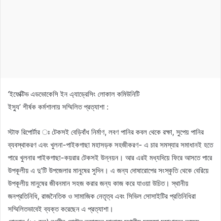
‘ইফেক্টিভ এডভোকেসি ইন এ্যাড্রেসিং লোকাল কমিউনিটি
ইস্যু’ শীর্ষক কর্মশালায় সম্মিলিত প্রত্যাশা :
স্টাফ রিপোর্টার ঃ টেকসই বেড়িবাঁধ নির্মাণ, লবণ পানির কবল থেকে রক্ষা, সুপেয় পানির
ব্যবস্থাকরণ এবং খুলনা-পাইকগাছা মহাসড়ক সহজীকরণ- এ চার সমস্যার সমাধানই হতে
পারে খুলনার পাইকগাছা-কয়রার টেকসই উন্নয়ন। আর এরই মধ্যদিয়ে ফিরে আসতে পারে
উপকূলীয় এ দু’টি উপজেলার মানুষের সুদিন। এ জন্য দোষারোপের সংস্কৃতি থেকে বেরিয়ে
উপকূলীয় মানুষের জীবনমান সহজ করার জন্য কাজ করে যাওয়া উচিত। স্থানীয়
জনপ্রতিনিধি, রাজনৈতিক ও সামাজিক নেতৃত্ব এবং সিভিল সোসাইটির প্রতিনিধিরা
সম্মিলিতভাবেই ব্যক্ত করেছেন এ প্রত্যাশা।