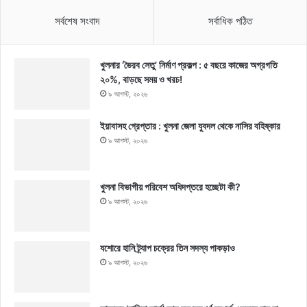
সর্বশেষ সংবাদ
সর্বাধিক পঠিত
খুলনার ‘ভৈরব সেতু’ নির্মাণ প্রকল্প : ৫ বছরে কাজের অগ্রগতি
২০%, বাড়ছে সময় ও খরচ!
৯ আগস্ট, ২০২৬
ইয়াবাসহ গ্রেপ্তার : খুলনা জেলা যুবদল থেকে নাসির বহিষ্কার
৯ আগস্ট, ২০২৬
খুলনা বিভাগীয় পরিবেশ অধিদপ্তরে হচ্ছেটা কী?
৯ আগস্ট, ২০২৬
যশোরে হানি ট্র্যাপ চক্রের তিন সদস্য পাকড়াও
৯ আগস্ট, ২০২৬