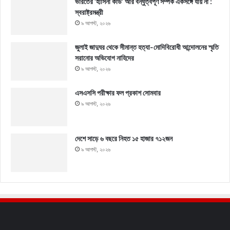
ভারতের ‘হাসিনা কার্ড’ আর বন্ধুত্বপূর্ণ সম্পর্ক একসঙ্গে যায় না :
স্বরাষ্ট্রমন্ত্রী
৯ আগস্ট, ২০২৬
জুলাই জাদুঘর থেকে সীমান্ত হত্যা-মোদিবিরোধী আন্দোলনের স্মৃতি
সরানোর অভিযোগ নাহিদের
৯ আগস্ট, ২০২৬
এসএসসি পরীক্ষার ফল প্রকাশ সোমবার
৯ আগস্ট, ২০২৬
দেশে সাড়ে ৬ বছরে নিহত ১৫ হাজার ৭১২জন
৯ আগস্ট, ২০২৬