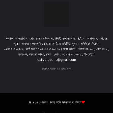
সম্পাদক ও প্রকাশক : মোঃ আশরাফ-উল-হক, নির্বাহী সম্পাদক এবং সি.ই.ও : এনামুল হক সাহেদ,
প্রধান কার্যালয় : প্রবাহ টাওয়ার, ৩ কে,ডি,এ এভিনিউ, খুলনা। বাণিজ্যিক বিভাগ :
০২৪৭৭-৭২২৫৫২. বার্তা বিভাগ : ০২-৪৭৭৭২০৫৩২। ঢাকা অফিস : হাউজ নং-২০১, রোড নং-৫,
ব্লক-ডি, বসুন্ধরা আ/এ, ঢাকা। ফোন : ০১৭১৪-০৩৮৮২৩, ই-মেইল:
dailyprobaha@gmail.com
মোবাইল অ্যাপস ডাউনলোড করুন
© 2026 দৈনিক প্রবাহ কর্তৃক সর্বস্বত্ব সংরক্ষিত