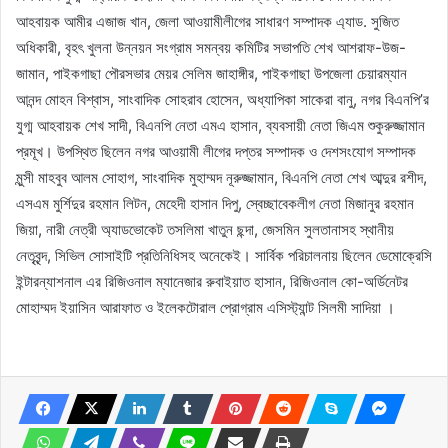
আহবায়ক আমীর এজাজ খান, জেলা আওয়ামীলীগের সাধারণ সম্পাদক এ্যাড. সুজিত
অধিকারী, বৃহৎ খুলনা উন্নয়ন সংগ্রাম সমন্বয় কমিটির সভাপতি শেখ আশরাফ-উজ-
জামান, পাইকগাছা পৌরসভার মেয়র সেলিম জাহাঙ্গীর, পাইকগাছা উপজেলা চেয়ারম্যান
আনন্দ মোহন বিশ্বাস, সাংবাদিক সোহরাব হোসেন, অধ্যাপিকা সাকেরা বানু, নগর বিএনপি’র
যুগ্ম আহবায়ক শেখ সাদী, বিএনপি নেতা এমএ হাসান, ব্যবসায়ী নেতা জিএম শুকুরুজ্জামান
প্রমূখ। উপস্থিত ছিলেন নগর আওয়ামী লীগের দপ্তর সম্পাদক ও দেশসংযোগ সম্পাদক
মুন্সী মাহবুব আলম সোহাগ, সাংবাদিক মুহাম্মদ নূরুজ্জামান, বিএনপি নেতা শেখ আব্দুর রশীদ,
এসএম মুর্শিদুর রহমান লিটন, মেহেদী হাসান দিপু, স্বেচ্ছাবেকলীগ নেতা মিজানুর রহমান
জিয়া, নারী নেত্রী অ্যাডভোকেট তসলিমা খাতুন ছন্দা, জেসমিন সুলতানাসহ স্থানীয়
নেতৃবৃন্দ, সিভিল সোসাইটি প্রতিনিধিসহ অনেকেই। সার্বিক পরিচালনায় ছিলেন ডেমোক্রেসি
ইন্টারন্যাশনাল এর রিজিওনাল ম্যানেজার রুবাইয়াত হাসান, রিজিওনাল কো-অর্ডিনেটর
মোহাম্মদ ইয়াসিন আরাফাত ও ইলেকটোরাল প্রোগ্রাম এসিস্ট্যান্ট সিলমী সাদিয়া ।