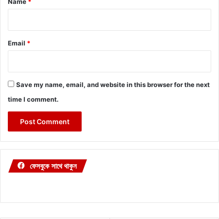
Name
*
Email
*
Save my name, email, and website in this browser for the next
time I comment.
ফেসবুকে সাথে থাকুন