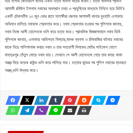
হয়ে যশোর কোতয়ালি থানায় একটি হত্যা মামলা দায়ের করেন। হত্যা মামলার প্রধান
আসামী রবিউল ইসলাম নবাবের অবস্থান তথ্য ও প্রযুক্তির মাধ্যমে নিশ্চিত হয়ে ডিবি’র
একটি চৌকসটিম ২৩ জুন ভোর রাতে সাতক্ষীরা জেলার আশাশুনী থানার বুধহাটা এলাকায়
অভিযান চালিয়ে নবাবকে গ্রেফতার করে। নবাব গ্রেফতার হওয়ার পর পুলিশকে জানায়,
নবাব নিজে আলী হোসেনকে গুলি করে হত্যা করে। প্রাথমিক জিজ্ঞাসাবাদে নবাব ডিবি
পুলিশকে জানায়, এলাকায় আধিপত্য বিস্তার,মাদক ব্যবসা ও চাঁদাবাজির ঘটনায় নবাবের
মাকে নিয়ে গালিগালাজ করায় নবাব ও তার সহযোগী দিপকের মোটর সাইকেল যোগে
বাহাদুরপুর তেঁতুল মোড়ে নবাব যায়। সেখানে সে আলী হোসেনকে পেয়ে তার কাছে থাকা
অস্ত্র দিয়ে কয়েক রাউন্ড গুলি করে পালিয়ে যায়। হত্যার কান্ডর পর পুলিশ নবাবের ব্যবহৃত
অস্ত্র,গুলি উদ্ধার করে।