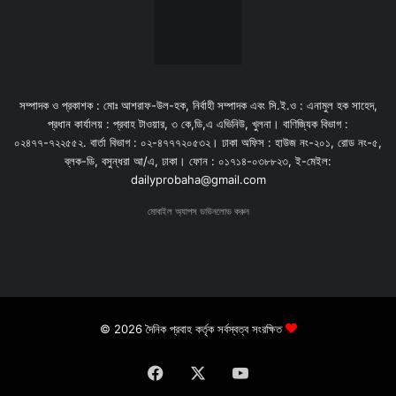
সম্পাদক ও প্রকাশক : মোঃ আশরাফ-উল-হক, নির্বাহী সম্পাদক এবং সি.ই.ও : এনামুল হক সাহেদ,
প্রধান কার্যালয় : প্রবাহ টাওয়ার, ৩ কে,ডি,এ এভিনিউ, খুলনা। বাণিজ্যিক বিভাগ :
০২৪৭৭-৭২২৫৫২. বার্তা বিভাগ : ০২-৪৭৭৭২০৫৩২। ঢাকা অফিস : হাউজ নং-২০১, রোড নং-৫,
ব্লক-ডি, বসুন্ধরা আ/এ, ঢাকা। ফোন : ০১৭১৪-০৩৮৮২৩, ই-মেইল:
dailyprobaha@gmail.com
মোবাইল অ্যাপস ডাউনলোড করুন
© 2026 দৈনিক প্রবাহ কর্তৃক সর্বস্বত্ব সংরক্ষিত
Facebook
X
YouTube