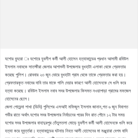
যশোর ব্যুরো ঃ যশোরে যুবলীগ কর্মী আলী হোসেন হত্যাকান্ডের প্রধান আসামী রবিউল
ইসলাম নবাবকে সাতক্ষীরা জেলার আশাশুনী উপজেলার বুধহাটা এলাকা থেকে গ্রেফতার
করেছে পুলিশ। রোববার ২৩ জুন ভোরে বুধহাটা গ্রাম থেকে তাকে গ্রেফতার করা হয়।
গ্রেফতারকৃত নবাবের দাবি তার মাকে গালি দেয়ার কারণে আলী হোসেনকে সে গুলি করে
হত্যা করেছে। রবিউল ইসলাম নবাব সদর উপজেলার কিসমত নওয়াপাড়া গ্রামের মফজেল
হোসেনের ছেলে।
জেলা গোয়েন্দা শাখা (ডিবি) পুলিশের এসআই মফিজুল ইসলাম জানান,গত ৬ জুন দিবাগত
গভীর রাতে অর্থাৎ যশোর সদর উপজেলার নির্বাচনের পরের দিন রাত পৌনে ১২ টার সময়
যশোর সদর উপজেলার বাহাদুরপুর তেঁতুলতলা মোড়ে যুবলীগ কর্মী আলী হোসেনকে গুলি করে
হত্যা করে দূবৃর্ত্তরা। হত্যাকান্ডের ঘটনায় নিহত আলী হোসেনের মা মঞ্জুয়ারা বেগম বাদি