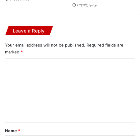
৭ আগস্ট, ২০২৬
Leave a Reply
Your email address will not be published.
Required fields are
marked
*
C
o
m
m
e
n
t
*
Name
*