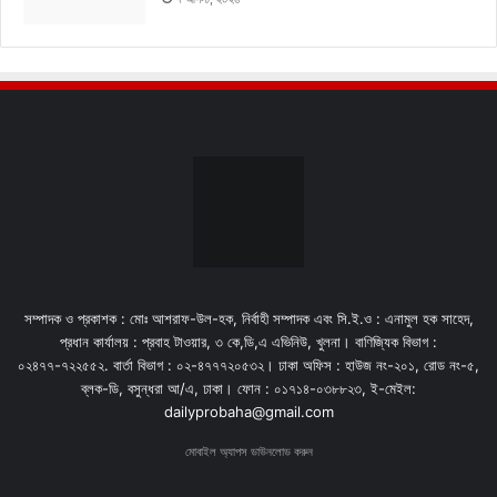
সম্পাদক ও প্রকাশক : মোঃ আশরাফ-উল-হক, নির্বাহী সম্পাদক এবং সি.ই.ও : এনামুল হক সাহেদ,
প্রধান কার্যালয় : প্রবাহ টাওয়ার, ৩ কে,ডি,এ এভিনিউ, খুলনা। বাণিজ্যিক বিভাগ :
০২৪৭৭-৭২২৫৫২. বার্তা বিভাগ : ০২-৪৭৭৭২০৫৩২। ঢাকা অফিস : হাউজ নং-২০১, রোড নং-৫,
ব্লক-ডি, বসুন্ধরা আ/এ, ঢাকা। ফোন : ০১৭১৪-০৩৮৮২৩, ই-মেইল:
dailyprobaha@gmail.com
মোবাইল অ্যাপস ডাউনলোড করুন