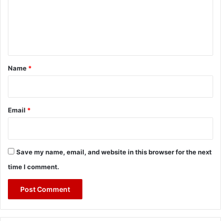
m
e
n
t
*
Name
*
Email
*
Save my name, email, and website in this browser for the next
time I comment.