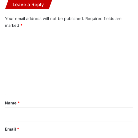
Leave a Reply
Your email address will not be published.
Required fields are
marked
*
C
o
m
m
e
n
t
*
Name
*
Email
*