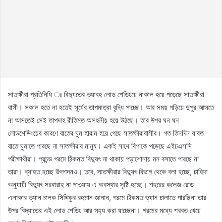
সাতক্ষীরা প্রতিনিধি ঃ বিদ্যুতের ভয়াবহ লোড শেডিংয়ে নাকাল হয়ে পড়েছে সাতক্ষীরা
বাসী। সকাল হতে না হতেই সূর্যের তাপমাত্রা বৃদ্ধি পাচ্ছে। আর সময় গড়িয়ে দুপুর আসতে
না আসতেই সেই তাপদাহ রীতিমত অসহনীয় হয়ে উঠছে। তার উপর ঘন ঘন
লোডশেডিংয়ের কারণে রাতের ঘুম হারাম হয়ে গেছে সাতক্ষীরাবাসীর। গত তিনদিন যাবত
রাতে ঘুমাতে পারছে না সাতক্ষীরার মানুষ। একই সাথে বিপাকে পড়েছে এইচএসসি
পরীক্ষার্থীরা। প্রচন্ড গরমে ঠিকমত বিদ্যুৎ না থাকায় পড়াশোনায় মন বসাতে পারছে না
তারা। ব্যাহত হচ্ছে উৎপাদনও। তবে, সাতক্ষীরার বিদ্যুৎ বিভাগ থেকে বলা হচ্ছে, চাহিদা
অনুযায়ী বিদ্যুৎ সরবারাহ না পাওয়ায় এ অবস্থার সৃষ্টি হচ্ছে। শহরের কলেজ রোড
এলাকার ভ্যান চালক সিদ্দিকুর রহমান জানান, গরমে ঠিকমত ভ্যান চালাতে পারছিনা তার
উপর বিদ্যাতের এই লোড শেডিং আর সহ্য করা যাচ্ছেনা। গরমের মধ্যে শরবত খেয়ে