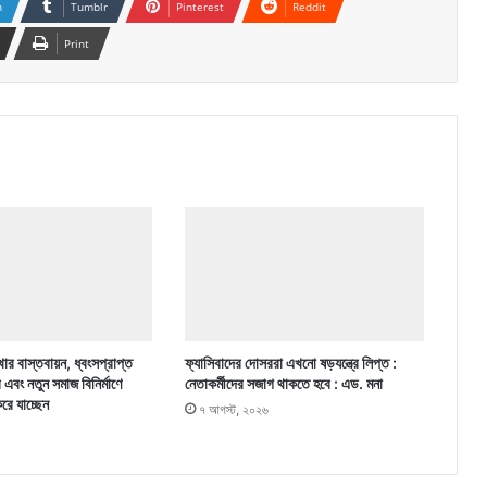
n
Tumblr
Pinterest
Reddit
Print
ার বাস্তবায়ন, ধ্বংসপ্রাপ্ত
ফ্যাসিবাদের দোসররা এখনো ষড়যন্ত্রে লিপ্ত :
র এবং নতুন সমাজ বিনির্মাণে
নেতাকর্মীদের সজাগ থাকতে হবে : এড. মনা
করে যাচ্ছেন
৭ আগস্ট, ২০২৬