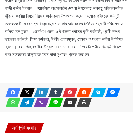
ফজলে রাব্বী ছাদেক আহমাদ। এখানে স্বাগত বক্তব্য নবলোক পরিষদের নির্বাহী পরিচালক
কাজী রাজীব ইকবাল। ওয়ার্কশপে বাগেরহাটের মোংলা উপজেলায় জলবায়ু পরিবর্তনজনিত
ঝুঁকি ও করনীয় বিষয়ে ফিল্ডের কার্য্যক্রম উপস্থাপন করেন নবলোক পরিষদের কর্মসুচী
সমন্বয়কারী মোঃ মোস্তাফিজুর রহমান ও আর.আর এফের সিনিয়র সহকারী পরিচালক ড.
অসিত বরন মন্ডল। ওয়ার্কশপে জেলা ও উপজেলা পর্যায়ের কৃষি কর্মকর্তা, প্রানী সম্পদ
দপ্তরের কর্মকর্তা, শিক্ষা কর্মকর্তা, ইউপি চেয়ারম্যান, মেম্বার ও সংবাদ কর্মীরা উপস্থিত
ছিলেন। অংশ গ্রহনকারীরা উন্মুক্ত আলোচনায় অংশ নিয়ে মাঠ পর্যায়ে প্রজেক্ট প্রকল্প
কাজ সঠিকভাবে বাস্তবায়ন নিয়ে নানা সুপারিশ প্রদান করা হয়।
সংশ্লিষ্ট সংবাদ