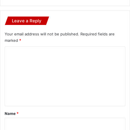
Leave a Reply
Your email address will not be published.
Required fields are
marked
*
C
o
m
m
e
n
t
*
Name
*