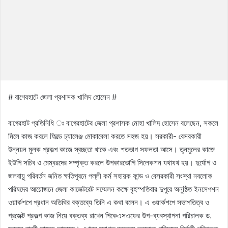
# বাগেরহাটে জেলা প্রশাসক খালিদ হোসেন #
বাগেরহাট প্রতিনিধি ঃ বাগেরহাটের জেলা প্রশাসক মোহা খালিদ হোসেন বলেছেন, সকলে
মিলে কাজ করলে ফিল্ডে চ্যালেঞ্জ মোকাবেলা করতে সহজ হয়। সরকারী- বেসরকারী
উন্নয়ন মুলক প্রকল্প কাজে স্বচ্ছতা থাকে এবং শতভাগ সফলতা আসে। তৃনমুলের কাজে
ইউপি সচিব ও মেম্বরদের সম্পৃক্ত করলে উপকারভোগি সিলেকশন যথাযথ হয়। দুর্যোগ ও
জলবায়ু পরিবর্তন জনিত ক্ষতিপুরনে পল্লী কর্ম সহায়ক ফান্ড ও বেসরকারী সংস্থা নবলোক
পরিষদের আয়োজনে জেলা কালেক্টরেট সম্মেলন কক্ষে বৃহস্পতিবার দুপুরে অনুষ্ঠিত ইনসেপশন
ওয়ার্কশপে প্রধান অতিথির বক্তব্যে তিনি এ কথা বলেন। এ ওয়ার্কশপে সভাপতিত্ব ও
প্রজেক্ট প্রকল্প কাজ নিয়ে বক্তব্য রাখেন পিকেএসএফের উপ-ব্যবস্থাপনা পরিচালক ড.