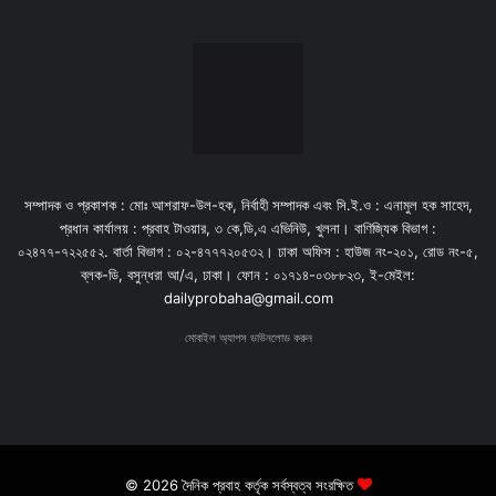
সম্পাদক ও প্রকাশক : মোঃ আশরাফ-উল-হক, নির্বাহী সম্পাদক এবং সি.ই.ও : এনামুল হক সাহেদ,
প্রধান কার্যালয় : প্রবাহ টাওয়ার, ৩ কে,ডি,এ এভিনিউ, খুলনা। বাণিজ্যিক বিভাগ :
০২৪৭৭-৭২২৫৫২. বার্তা বিভাগ : ০২-৪৭৭৭২০৫৩২। ঢাকা অফিস : হাউজ নং-২০১, রোড নং-৫,
ব্লক-ডি, বসুন্ধরা আ/এ, ঢাকা। ফোন : ০১৭১৪-০৩৮৮২৩, ই-মেইল:
dailyprobaha@gmail.com
মোবাইল অ্যাপস ডাউনলোড করুন
© 2026 দৈনিক প্রবাহ কর্তৃক সর্বস্বত্ব সংরক্ষিত