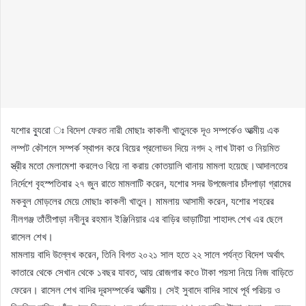
যশোর ব্যুরো ঃ বিদেশ ফেরত নারী মোছাঃ কাকলী খাতুনকে দূও সম্পর্কেও আত্মীয় এক
লম্পট কৌশলে সম্পর্ক স্থাপন করে বিয়ের প্রলোভন দিয়ে নগদ ২ লাখ টাকা ও নিয়মিত
স্ত্রীর মতো মেলামেশা করলেও বিয়ে না করায় কোতয়ালি থানায় মামলা হয়েছে।আদালতের
নির্দেশে বৃহস্পতিবার ২৭ জুন রাতে মামলাটি করেন, যশোর সদর উপজেলার চাঁদপাড়া গ্রামের
মকবুল মোড়লের মেয়ে মোছাঃ কাকলী খাতুন। মামলায় আসামী করেন, যশোর শহরের
নীলগঞ্জ তাঁতীপাড়া নবীনুর রহমান ইঞ্জিনিয়ার এর বাড়ির ভাড়াটিয়া শাহাদৎ শেখ এর ছেলে
রাসেল শেখ।
মামলায় বাদি উল্লেখ করেন, তিনি বিগত ২০২১ সাল হতে ২২ সালে পর্যন্ত বিদেশ অর্থাৎ
কাতারে থেকে সেখান থেকে ১বছর যাবত, আয় রোজগার কওে টাকা পয়সা নিয়ে নিজ বাড়িতে
ফেরেন। রাসেল শেখ বাদির দূরসম্পর্কের আত্মীয়। সেই সুবাদে বাদির সাথে পূর্ব পরিচয় ও