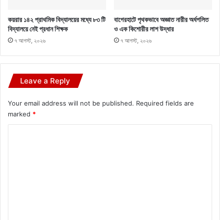
কয়রার ১৪২ প্রাথমিক বিদ্যালয়ের মধ্যে ৮৩ টি
বাগেরহাটে পৃথকভাবে অজ্ঞাত নারীর অর্ধগলিত
বিদ্যালয়ে নেই প্রধান শিক্ষক
ও এক কিশোরীর লাশ উদ্ধার
৭ আগস্ট, ২০২৬
৭ আগস্ট, ২০২৬
Leave a Reply
Your email address will not be published.
Required fields are
marked
*
C
o
m
m
e
n