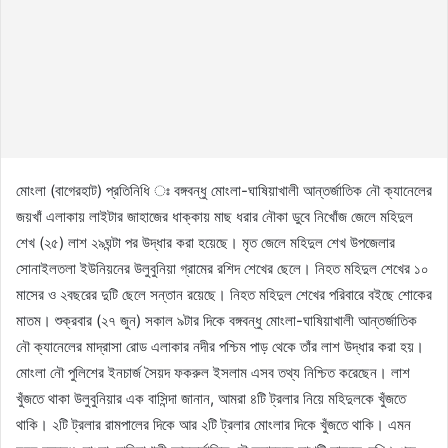
মোংলা (বাগেরহাট) প্রতিনিধি ঃ বঙ্গবন্ধু মোংলা-ঘাষিয়াখালী আন্তর্জাতিক নৌ ক্যানেলের
জয়খাঁ এলাকায় লাইটার জাহাজের ধাক্কায় মাছ ধরার নৌকা ডুবে নিখোঁজ জেলে মহিদুল
শেখ (২৫) লাশ ২৯ঘন্টা পর উদ্ধার করা হয়েছে। মৃত জেলে মহিদুল শেখ উপজেলার
সোনাইলতলা ইউনিয়নের উলুবুনিয়া গ্রামের রশিদ শেখের ছেলে। নিহত মহিদুল শেখের ১০
মাসের ও ২বছরের দুটি ছেলে সন্তান রয়েছে। নিহত মহিদুল শেখের পরিবারে বইছে শোকের
মাতম। শুক্রবার (২৭ জুন) সকাল ৯টার দিকে বঙ্গবন্ধু মোংলা-ঘাষিয়াখালী আন্তর্জাতিক
নৌ ক্যানেলের মাদ্রাসা রোড এলাকার নদীর পশ্চিম পাড় থেকে তাঁর লাশ উদ্ধার করা হয়।
মোংলা নৌ পুলিশের ইনচার্জ সৈয়দ ফকরুল ইসলাম এসব তথ্য নিশ্চিত করেছেন। লাশ
খুঁজতে থাকা উলুবুনিয়ার এক বাসিন্দা জানান, আমরা ৪টি ট্রলার নিয়ে মহিদুলকে খুঁজতে
থাকি। ২টি ট্রলার রামপালের দিকে আর ২টি ট্রলার মোংলার দিকে খুঁজতে থাকি। এমন