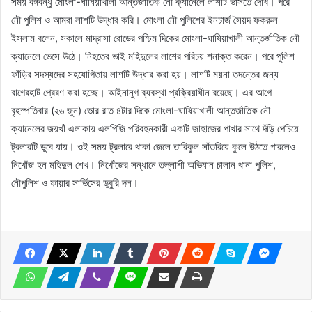
সময় বঙ্গবন্ধু মোংলা-ঘাষিয়াখালী আন্তর্জাতিক নৌ ক্যানেলে লাশটি ভাসতে দেখি। পরে
নৌ পুলিশ ও আমরা লাশটি উদ্ধার করি। মোংলা নৌ পুলিশের ইনচার্জ সৈয়দ ফকরুল
ইসলাম বলেন, সকালে মাদ্রাসা রোডের পশ্চিম দিকের মোংলা-ঘাষিয়াখালী আন্তর্জাতিক নৌ
ক্যানেলে ভেসে উঠে। নিহতের ভাই মহিদুলের লাশের পরিচয় শনাক্ত করেন। পরে পুলিশ
ফাঁড়ির সদস্যদের সহযোগিতায় লাশটি উদ্ধার করা হয়। লাশটি ময়না তদন্তের জন্য
বাগেরহাট প্রেরণ করা হচ্ছে। আইনানুগ ব্যবস্থা প্রক্রিয়াধীন রয়েছে। এর আগে
বৃহস্পতিবার (২৬ জুন) ভোর রাত ৪টার দিকে মোংলা-ঘাষিয়াখালী আন্তর্জাতিক নৌ
ক্যানেলের জয়খাঁ এলাকায় এলপিজি পরিবহনকারী একটি জাহাজের পাখার সাথে দঁড়ি পেচিয়ে
ট্রলারটি ডুবে যায়। ওই সময় ট্রলারে থাকা জেলে তারিকুল সাঁতরিয়ে কুলে উঠতে পারলেও
নিখোঁজ হন মহিদুল শেখ। নিখোঁজের সন্ধানে তল্লাশী অভিযান চালান থানা পুলিশ,
নৌপুলিশ ও ফায়ার সার্ভিসের ডুবুরি দল।