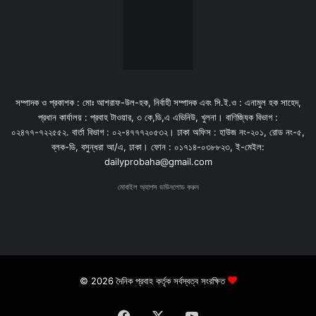
সম্পাদক ও প্রকাশক : মোঃ আশরাফ-উল-হক, নির্বাহী সম্পাদক এবং সি.ই.ও : এনামুল হক সাহেদ,
প্রধান কার্যালয় : প্রবাহ টাওয়ার, ৩ কে,ডি,এ এভিনিউ, খুলনা। বাণিজ্যিক বিভাগ :
০২৪৭৭-৭২২৫৫২. বার্তা বিভাগ : ০২-৪৭৭৭২০৫৩২। ঢাকা অফিস : হাউজ নং-২০১, রোড নং-৫,
ব্লক-ডি, বসুন্ধরা আ/এ, ঢাকা। ফোন : ০১৭১৪-০৩৮৮২৩, ই-মেইল:
dailyprobaha@gmail.com
মোবাইল অ্যাপস ডাউনলোড করুন
© 2026 দৈনিক প্রবাহ কর্তৃক সর্বস্বত্ব সংরক্ষিত
Facebook
X
YouTube