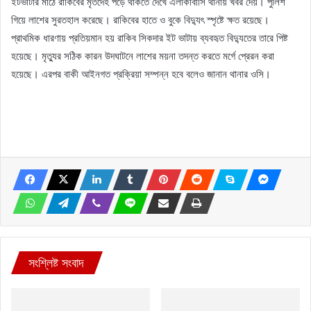
ইটভাটার মাঠে রাকিবের মৃতদেহ পড়ে থাকতে দেখে এলাকাবাসি থানায় খবর দেয়। পুলিশ
গিয়ে লাশের সুরতহাল করেছে। রাকিবের হাতে ও বুকে বিদ্যুৎ স্পৃষ্টে ক্ষত রয়েছে।
প্রাথমিক ধারণায় প্রতিয়মান হয় রাকিব সিকদার ইট ভাটায় ব্যবহৃত বিদ্যুতের তারে পিষ্ট
হয়েছে। মৃত্যুর সঠিক কারন উদঘাটনে লাশের ময়না তদন্ত করতে মর্গে প্রেরন করা
হয়েছে। এরপর বাকী আইনগত প্রক্রিয়া সম্পন্ন হবে বলেও জানান থানার ওসি।
সংশ্লিষ্ট সংবাদ