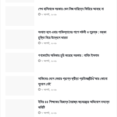
শেখ হাসিনাকে সরকার কেন নিজ দায়িত্বে ফিরিয়ে আনছে না
৭ আগস্ট, ২০২৬
সংঘাত হলে এবার পাকিস্তানের পাশে সউদী ও তুরস্ক : মক্কা
চুক্তি নিয়ে উদ্বেগে ভারত
৭ আগস্ট, ২০২৬
গণভোটের অধিকার চুরি করেছে সরকার : নাহিদ ইসলাম
৭ আগস্ট, ২০২৬
সাকিবের দেশে ফেরার প্রশ্নে ক্রীড়া প্রতিমন্ত্রীÑ‘আর কোনো
সুযোগ নেই’
৭ আগস্ট, ২০২৬
ইবির ৪৪ শিক্ষকের বিরুদ্ধে নৈরাজ্য ষড়যন্ত্রের অভিযোগ তদন্তে
কমিটি
৭ আগস্ট, ২০২৬