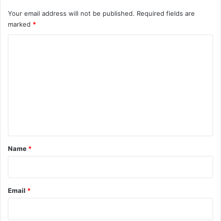
Your email address will not be published.
Required fields are
marked
*
C
o
m
m
e
n
t
*
Name
*
Email
*