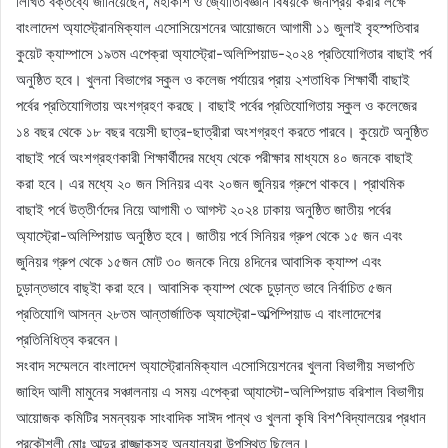
লিখিত বক্তব্যে জানিয়েছেন, মহাকাশ ও জ্যোতিবিজ্ঞান বিষয়কে জনপ্রিয় করার লক্ষে
বাংলাদেশ অ্যাস্ট্রোনমিক্যাল এসোসিয়েশনের আয়োজনে আগামী ১১ জুলাই বৃহস্পতিবার
কুয়েট ক্যাম্পাসে ১৯তম এপেক্রা অ্যাস্ট্রো-অলিম্পিয়াড-২০২৪ প্রতিযোগিতার বাছাই পর্ব
অনুষ্ঠিত হবে। খুলনা বিভাগের স্কুল ও কলেজ পর্যায়ের প্রায় ২শতাধিক শিক্ষার্থী বাছাই
পর্বের প্রতিযোগিতায় অংশগ্রহণ করছে। বাছাই পর্বের প্রতিযোগিতায় স্কুল ও কলেজের
১৪ বছর থেকে ১৮ বছর বয়েসী ছাত্র-ছাত্রীরা অংশগ্রহণ করতে পারবে। কুয়েটে অনুষ্ঠিত
বাছাই পর্বে অংশগ্রহণকারী শিক্ষার্থীদের মধ্যে থেকে পরীক্ষার মাধ্যমে ৪০ জনকে বাছাই
করা হবে। এর মধ্যে ২০ জন সিনিয়র এবং ২০জন জুনিয়র গ্রুপে থাকবে। প্রাথমিক
বাছাই পর্বে উত্তীর্ণদের নিয়ে আগামী ৩ আগস্ট ২০২৪ ঢাকায় অনুষ্ঠিত জাতীয় পর্বের
অ্যাস্ট্রো-অলিম্পিয়াড অনুষ্ঠিত হবে। জাতীয় পর্বে সিনিয়র গ্রুপ থেকে ১৫ জন এবং
জুনিয়র গ্রুপ থেকে ১৫জন মোট ৩০ জনকে নিয়ে ৪দিনের আবাসিক ক্যাম্প এবং
চুড়ান্তভাবে বাছ্ইা করা হবে। আবাসিক ক্যাম্প থেকে চুড়ান্ত ভাবে নির্বাচিত ৫জন
প্রতিযোগি আসন্ন ২৮তম আন্তার্জাতিক অ্যাস্ট্রো-অল্পিম্পিয়াড এ বাংলাদেশের
প্রতিনিধিত্ব করবেন।
সংবাদ সম্মেলনে বাংলাদেশ অ্যাস্ট্রোনমিক্যাল এসোসিয়েশনের খুলনা বিভাগীয় সভাপতি
জাহিদ আলী মামুনের সঞ্চালনায় এ সময় এপেক্রা আ্যাস্টো-অলিম্পিয়াড বরিশাল বিভাগীয়
আয়োজক কমিটির সমন্বয়ক সাংবাদিক সাঈদ পান্থ ও খুলনা কৃষি বিশ^বিদ্যালয়ের প্রধান
প্রকৌশলী মোঃ আব্দুর রাজ্জাকসহ অন্যান্যরা উপস্থিত ছিলেন।