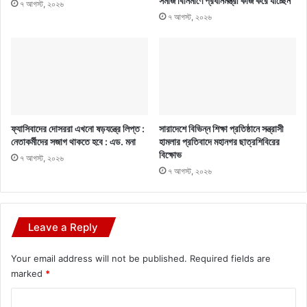
সমাজ বিনির্মাণে প্রধানমন্ত্রী কাজ করে যাচ্ছেন
৭ আগস্ট, ২০২৬
৭ আগস্ট, ২০২৬
ফ্যাসিবাদের দোসররা এখনো ষড়যন্ত্রে লিপ্ত :
সারাদেশে বিভিন্ন শিক্ষা প্রতিষ্ঠানে সন্ত্রাসী
নেতাকর্মীদের সজাগ থাকতে হবে : এড. মনা
হামলার প্রতিবাদে মহানগর ছাত্রশিবিরের
বিক্ষোভ
৭ আগস্ট, ২০২৬
৭ আগস্ট, ২০২৬
Leave a Reply
Your email address will not be published.
Required fields are
marked
*
C