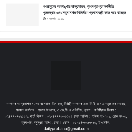
গণমানুষের আকাঙ্খার বাস্তবায়ন, ধ্বংসপ্রাপ্ত অর্থনীতি
পুনরুদ্ধার এবং নতুন সমাজ বিনির্মাণে প্রধানমন্ত্রী কাজ করে যাচ্ছেন
৭ আগস্ট, ২০২৬
সম্পাদক ও প্রকাশক : মোঃ আশরাফ-উল-হক, নির্বাহী সম্পাদক এবং সি.ই.ও : এনামুল হক সাহেদ,
প্রধান কার্যালয় : প্রবাহ টাওয়ার, ৩ কে,ডি,এ এভিনিউ, খুলনা। বাণিজ্যিক বিভাগ :
০২৪৭৭-৭২২৫৫২. বার্তা বিভাগ : ০২-৪৭৭৭২০৫৩২। ঢাকা অফিস : হাউজ নং-২০১, রোড নং-৫,
ব্লক-ডি, বসুন্ধরা আ/এ, ঢাকা। ফোন : ০১৭১৪-০৩৮৮২৩, ই-মেইল:
dailyprobaha@gmail.com