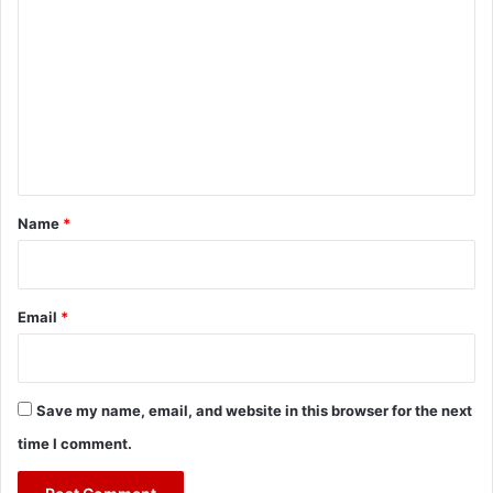
o
m
m
e
n
t
*
Name
*
Email
*
Save my name, email, and website in this browser for the next
time I comment.