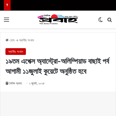
Menu
Switch
এখা
হোম
→
স্থানীয় সংবাদ
স্থানীয় সংবাদ
১৯তম এপেক্স অ্যাস্ট্রো-অলিম্পিয়াড বাছাই পর্ব
আগামী ১১জুলাই কুয়েটে অনুষ্ঠিত হবে
দৈনিক প্রবাহ
২ জুলাই, ২০২৪