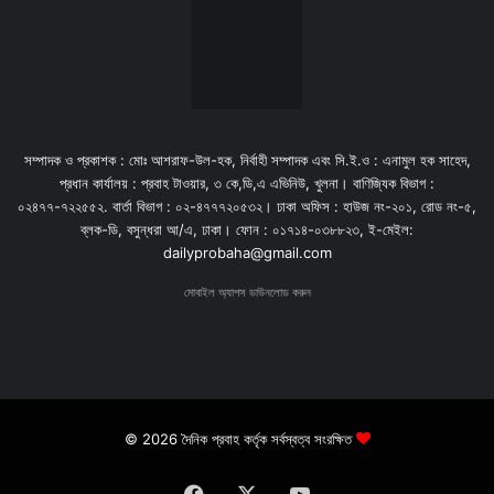
সম্পাদক ও প্রকাশক : মোঃ আশরাফ-উল-হক, নির্বাহী সম্পাদক এবং সি.ই.ও : এনামুল হক সাহেদ,
প্রধান কার্যালয় : প্রবাহ টাওয়ার, ৩ কে,ডি,এ এভিনিউ, খুলনা। বাণিজ্যিক বিভাগ :
০২৪৭৭-৭২২৫৫২. বার্তা বিভাগ : ০২-৪৭৭৭২০৫৩২। ঢাকা অফিস : হাউজ নং-২০১, রোড নং-৫,
ব্লক-ডি, বসুন্ধরা আ/এ, ঢাকা। ফোন : ০১৭১৪-০৩৮৮২৩, ই-মেইল:
dailyprobaha@gmail.com
মোবাইল অ্যাপস ডাউনলোড করুন
© 2026 দৈনিক প্রবাহ কর্তৃক সর্বস্বত্ব সংরক্ষিত
Facebook
X
YouTube