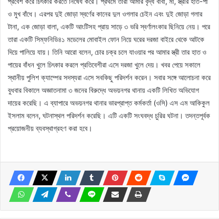
প্রবেশ করে চিৎকার করতে নিষেধ করে। প্রথমে তারা আমার বৃদ্ধ বাবা, মা, স্ত্রীর হাত-পা
ও মুখ বাঁধে। এরপর দুই জোড়া স্বর্ণের কানের দুল ওগলার চেইন এবং দুই জোড়া গলার
টানা, এক জোড়া বালা, একটি আংটিসহ প্রায় সাড়ে ৩ ভরি স্বর্ণালংকার ছিনিয়ে নেয়। পরে
তারা একটি সিম্ফনিডি৪১ মডেলের মোবাইল ফোন নিয়ে ঘরের দরজা বাইরে থেকে আটকে
দিয়ে পালিয়ে যায়। তিনি আরো বলেন, চোর চক্র চলে যাওয়ার পর আমার স্ত্রী তার হাত ও
পায়ের বাঁধন খুলে চিৎকার করলে প্রতিবেশীরা এসে দরজা খুলে দেয়। খবর পেয়ে সকালে
স্থানীয় পুলিশ ক্যাম্পের সদস্যরা এসে সবকিছু পরিদর্শন করেন। সবার সঙ্গে আলোচনা করে
বুধবার বিকালে অজ্ঞাতনামা ৩ জনের বিরুদ্ধে অভয়নগর থানায় একটি লিখিত অভিযোগ
দায়ের করেছি। এ ব্যাপারে অভয়নগর থানার ভারপ্রাপ্ত কর্মকর্তা (ওসি) এস এম আকিকুল
ইসলাম বলেন, ঘটনাস্থল পরিদর্শন করেছি। এটি একটি সংঘবদ্ধ চুরির ঘটনা। তদন্তপূর্বক
প্রয়োজনীয় ব্যবস্থাগ্রহণ করা হবে।