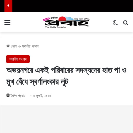
Menu
Switch
এখা
হোম
→
স্থানীয় সংবাদ
স্থানীয় সংবাদ
অভয়নগরে একই পরিবারের সদস্যদের হাত পা ও
মুখ বেঁধে স্বর্ণালংকার লুট
দৈনিক প্রবাহ
৪ জুলাই, ২০২৪