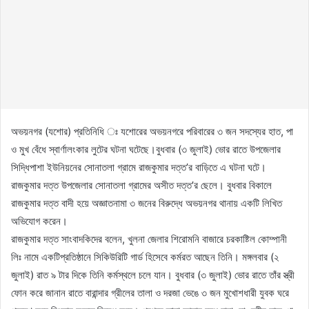
অভয়নগর (যশোর) প্রতিনিধি ঃ যশোরের অভয়নগরে পরিবারের ৩ জন সদস্যের হাত, পা
ও মুখ বেঁধে স্বার্ণালংকার লুটের ঘটনা ঘটেছে।বুধবার (৩ জুলাই) ভোর রাতে উপজেলার
সিদ্ধিপাশা ইউনিয়নের সোনাতলা গ্রামে রাজকুমার দত্ত’র বাড়িতে এ ঘটনা ঘটে।
রাজকুমার দত্ত উপজেলার সোনাতলা গ্রামের অসীত দত্ত’র ছেলে। বুধবার বিকালে
রাজকুমার দত্ত বাদী হয়ে অজ্ঞাতনামা ৩ জনের বিরুদ্ধে অভয়নগর থানায় একটি লিখিত
অভিযোগ করেন।
রাজকুমার দত্ত সাংবাদকিদের বলেন, খুলনা জেলার শিরোমনি বাজারে চরকাষ্টিল কোম্পানী
লিঃ নামে একটিপ্রতিষ্ঠানে সিকিউরিটি গার্ড হিসেবে কর্মরত আছেন তিনি। মঙ্গলবার (২
জুলাই) রাত ৯ টার দিকে তিনি কর্মস্থলে চলে যান। বুধবার (৩ জুলাই) ভোর রাতে তাঁর স্ত্রী
ফোন করে জানান রাতে বারান্দার গ্রীলের তালা ও দরজা ভেঙে ৩ জন মুখোশধারী যুবক ঘরে