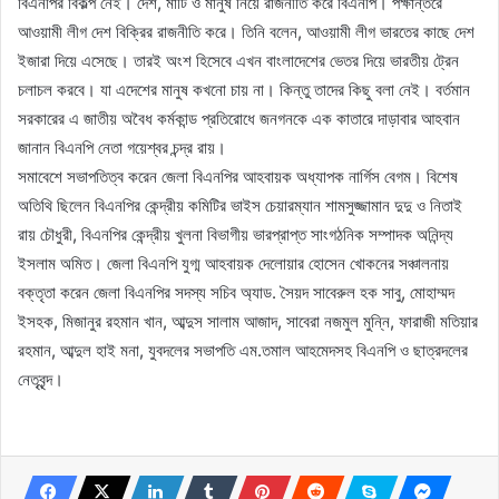
বিএনপির বিকল্প নেই। দেশ, মাটি ও মানুষ নিয়ে রাজনীতি করে বিএনপি। পক্ষান্তরে
আওয়ামী লীগ দেশ বিক্রির রাজনীতি করে। তিনি বলেন, আওয়ামী লীগ ভারতের কাছে দেশ
ইজারা দিয়ে এসেছে। তারই অংশ হিসেবে এখন বাংলাদেশের ভেতর দিয়ে ভারতীয় ট্রেন
চলাচল করবে। যা এদেশের মানুষ কখনো চায় না। কিন্তু তাদের কিছু বলা নেই। বর্তমান
সরকারের এ জাতীয় অবৈধ কর্মকান্ড প্রতিরোধে জনগনকে এক কাতারে দাড়াবার আহবান
জানান বিএনপি নেতা গয়েশ্বর চন্দ্র রায়।
সমাবেশে সভাপতিত্ব করেন জেলা বিএনপির আহবায়ক অধ্যাপক নার্গিস বেগম। বিশেষ
অতিথি ছিলেন বিএনপির কেন্দ্রীয় কমিটির ভাইস চেয়ারম্যান শামসুজ্জামান দুদু ও নিতাই
রায় চৌধুরী, বিএনপির কেন্দ্রীয় খুলনা বিভাগীয় ভারপ্রাপ্ত সাংগঠনিক সম্পাদক অনিন্দ্য
ইসলাম অমিত। জেলা বিএনপি যুগ্ম আহবায়ক দেলোয়ার হোসেন খোকনের সঞ্চালনায়
বক্তৃতা করেন জেলা বিএনপির সদস্য সচিব অ্যাড. সৈয়দ সাবেরুল হক সাবু, মোহাম্মদ
ইসহক, মিজানুর রহমান খান, আব্দুস সালাম আজাদ, সাবেরা নজমুল মুন্নি, ফারাজী মতিয়ার
রহমান, আব্দুল হাই মনা, যুবদলের সভাপতি এম.তমাল আহমেদসহ বিএনপি ও ছাত্রদলের
নেতৃবৃন্দ।