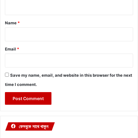
n
t
*
Name
*
Email
*
Save my name, email, and website in this browser for the next
time I comment.
ফেসবুকে সাথে থাকুন