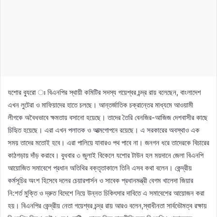
যশোর ব্যুরো ঃ বিএনপির স্থায়ী কমিটির সদস্য গয়েশ্বর চন্দ্র রায় বলেছেন, বাংলাদেশ
এখন লুটেরা ও মাফিয়াদের হাতে চলছে। আন্তর্জাতিক চক্রান্তের মাধ্যমে আওয়ামী
লীগকে অবৈধভাবে ক্ষমতায় বসানো হয়েছে। তাদের তৈরি বেনজির-আজিজ দেশবাসীর কাছে
চিহিৃত হয়েছে। এরা এখন পলাতক ও আত্মগোপনে রয়েছে। এ সরকারের অবস্থাও এক
সময় তাদের মতোই হবে। এরা পালিয়ে যাবারও পথ পাবে না। জনগন ধরে তাদেরকে বিচারের
কাঠগড়ায় দাঁড় করাবে। বুধবার ৩ জুলাই বিকেলে যশোর টাউন হল ময়দানে জেলা বিএনপি
আয়োজিত সমাবেশে প্রধান অতিথির বক্তৃতাকালে তিনি এসব কথা বলেন। কেন্দ্রীয়
কর্মসূচির অংশ হিসেবে দলের চেয়ারপার্সন ও সাবেক প্রধানমন্ত্রী বেগম খালেদা জিয়ার
নি:শর্ত মুক্তি ও দ্রুত বিদেশে নিয়ে উন্নত চিকিৎসার দাবিতে এ সমাবেশের আয়োজন করা
হয়। বিএনপির কেন্দ্রীয় নেতা গয়েশ্বর চন্দ্র রায় আরও বলেন,স্বাধীনতা সার্বভৌমত্ব রক্ষায়