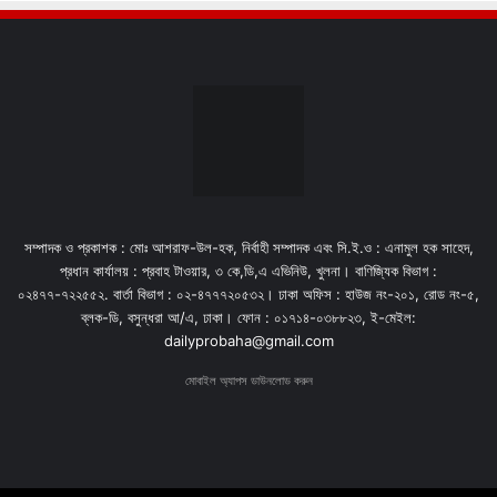
সম্পাদক ও প্রকাশক : মোঃ আশরাফ-উল-হক, নির্বাহী সম্পাদক এবং সি.ই.ও : এনামুল হক সাহেদ,
প্রধান কার্যালয় : প্রবাহ টাওয়ার, ৩ কে,ডি,এ এভিনিউ, খুলনা। বাণিজ্যিক বিভাগ :
০২৪৭৭-৭২২৫৫২. বার্তা বিভাগ : ০২-৪৭৭৭২০৫৩২। ঢাকা অফিস : হাউজ নং-২০১, রোড নং-৫,
ব্লক-ডি, বসুন্ধরা আ/এ, ঢাকা। ফোন : ০১৭১৪-০৩৮৮২৩, ই-মেইল:
dailyprobaha@gmail.com
মোবাইল অ্যাপস ডাউনলোড করুন