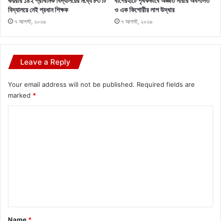
কয়রার ১৪২ প্রাথমিক বিদ্যালয়ের মধ্যে ৮৩ টি
বাগেরহাটে পৃথকভাবে অজ্ঞাত নারীর অর্ধগলিত
বিদ্যালয়ে নেই প্রধান শিক্ষক
ও এক কিশোরীর লাশ উদ্ধার
৭ আগস্ট, ২০২৬
৭ আগস্ট, ২০২৬
Leave a Reply
Your email address will not be published.
Required fields are
marked
*
C
o
m
m
e
n
t
*
Name
*