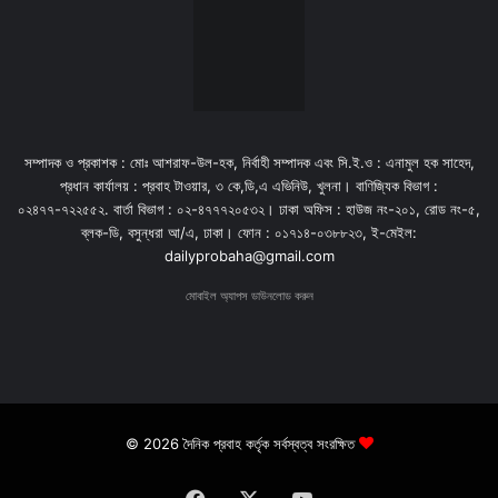
সম্পাদক ও প্রকাশক : মোঃ আশরাফ-উল-হক, নির্বাহী সম্পাদক এবং সি.ই.ও : এনামুল হক সাহেদ,
প্রধান কার্যালয় : প্রবাহ টাওয়ার, ৩ কে,ডি,এ এভিনিউ, খুলনা। বাণিজ্যিক বিভাগ :
০২৪৭৭-৭২২৫৫২. বার্তা বিভাগ : ০২-৪৭৭৭২০৫৩২। ঢাকা অফিস : হাউজ নং-২০১, রোড নং-৫,
ব্লক-ডি, বসুন্ধরা আ/এ, ঢাকা। ফোন : ০১৭১৪-০৩৮৮২৩, ই-মেইল:
dailyprobaha@gmail.com
মোবাইল অ্যাপস ডাউনলোড করুন
© 2026 দৈনিক প্রবাহ কর্তৃক সর্বস্বত্ব সংরক্ষিত