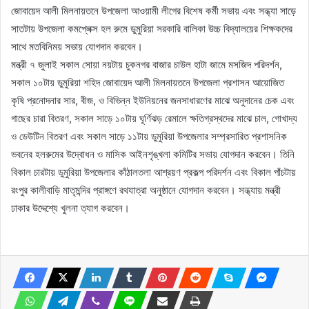
জোবায়েদ আলী মিলনায়তনে উপজেলা আওয়ামী লীগের বিশেষ কর্মী সভায় এবং সন্ধ্যা সাড়ে
সাতটায় উপজেলা কমপ্লেক্স হল রুমে ডুমুরিয়া সরকারি বালিকা উচ্চ বিদ্যালয়ের শিক্ষকদের
সাথে মতবিনিময় সভায় যোগদান করবেন।
মন্ত্রী ৭ জুলাই সকাল সোয়া নয়টায় চুকনগর বাজার চাউল হাটা জামে মসজিদ পরিদর্শন,
সকাল ১০টায় ডুমুরিয়া শহিদ জোবায়েদ আলী মিলনায়তনে উপজেলা প্রশাসন আয়োজিত
কৃষি প্রনোদনার সার, বীজ, ও বিভিন্ন ইউনিয়নের জনসাধারণের মাঝে অনুদানের চেক এবং
গাছের চারা বিতরণ, সকাল সাড়ে ১০টায় ঘূর্ণিঝড় রেমালে ক্ষতিগ্রস্থদের মাঝে চাল, গোখাদ্য
ও ডেউটিন বিতরণ এবং সকাল সাড়ে ১১টায় ডুমুরিয়া উপজেলার সম্প্রসারিত প্রশাসনিক
ভবনের হলরুমের উদ্বোধন ও মাসিক আইনশৃঙ্খলা কমিটির সভায় যোগদান করবেন। তিনি
বিকাল চারটায় ডুমুরিয়া উপজেলার কাঁঠালতলা আশ্রয়ণ প্রকল্প পরিদর্শন এবং বিকাল পাঁচটায়
রংপুর কালীবাড়ি মাতৃমন্দির প্রাঙ্গণে রথযাত্রা অনুষ্ঠানে যোগদান করবেন। সন্ধ্যায় মন্ত্রী
ঢাকার উদ্দেশ্যে খুলনা ত্যাগ করবেন।