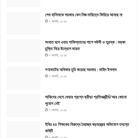
শেখ হাসিনাকে সরকার কেন নিজ দায়িত্বে ফিরিয়ে আনছে না
৭ আগস্ট, ২০২৬
সংঘাত হলে এবার পাকিস্তানের পাশে সউদী ও তুরস্ক : মক্কা
চুক্তি নিয়ে উদ্বেগে ভারত
৭ আগস্ট, ২০২৬
গণভোটের অধিকার চুরি করেছে সরকার : নাহিদ ইসলাম
৭ আগস্ট, ২০২৬
সাকিবের দেশে ফেরার প্রশ্নে ক্রীড়া প্রতিমন্ত্রীÑ‘আর কোনো
সুযোগ নেই’
৭ আগস্ট, ২০২৬
ইবির ৪৪ শিক্ষকের বিরুদ্ধে নৈরাজ্য ষড়যন্ত্রের অভিযোগ তদন্তে
কমিটি
৭ আগস্ট, ২০২৬