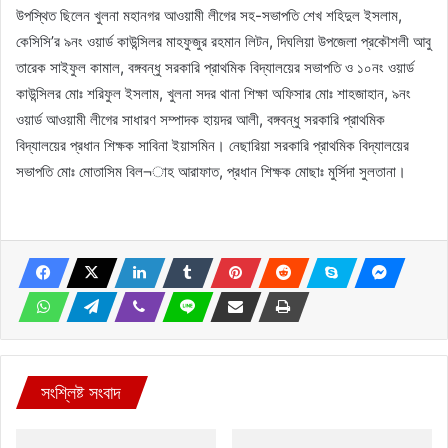
উপস্থিত ছিলেন খুলনা মহানগর আওয়ামী লীগের সহ-সভাপতি শেখ শহিদুল ইসলাম,
কেসিসি’র ৯নং ওয়ার্ড কাউন্সিলর মাহফুজুর রহমান লিটন, দিঘলিয়া উপজেলা প্রকৌশলী আবু
তারেক সাইফুল কামাল, বঙ্গবন্ধু সরকারি প্রাথমিক বিদ্যালয়ের সভাপতি ও ১০নং ওয়ার্ড
কাউন্সিলর মোঃ শরিফুল ইসলাম, খুলনা সদর থানা শিক্ষা অফিসার মোঃ শাহজাহান, ৯নং
ওয়ার্ড আওয়ামী লীগের সাধারণ সম্পাদক হায়দর আলী, বঙ্গবন্ধু সরকারি প্রাথমিক
বিদ্যালয়ের প্রধান শিক্ষক সাবিনা ইয়াসমিন। নেছারিয়া সরকারি প্রাথমিক বিদ্যালয়ের
সভাপতি মোঃ মোতাসিম বিল¬াহ আরাফাত, প্রধান শিক্ষক মোছাঃ মুর্সিদা সুলতানা।
সংশ্লিষ্ট সংবাদ