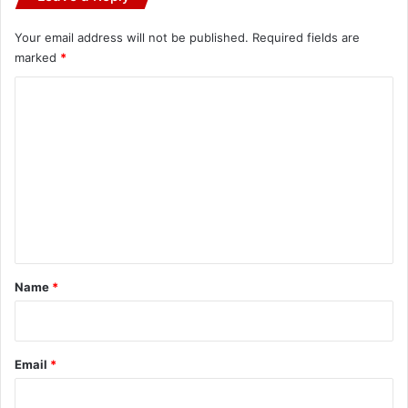
Your email address will not be published.
Required fields are
marked
*
C
o
m
m
e
n
t
*
Name
*
Email
*