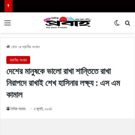
Menu
Switch
এখা
হোম
→
স্থানীয় সংবাদ
স্থানীয় সংবাদ
দেশের মানুষকে ভালো রাখা শান্তিতে রাখা
নিরাপদে রাখাই শেখ হাসিনার লক্ষ্য : এস এম
কামাল
দৈনিক প্রবাহ
৫ জুলাই, ২০২৪