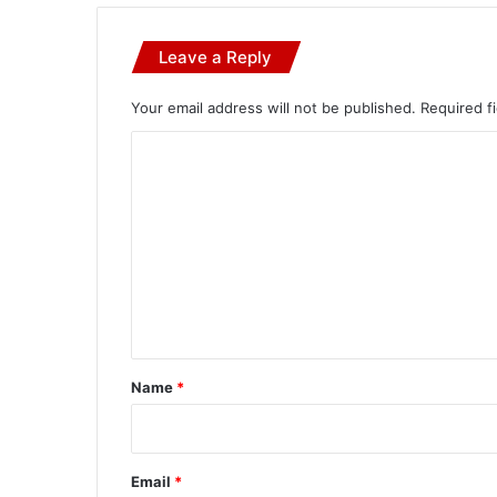
Leave a Reply
Your email address will not be published.
Required f
C
o
m
m
e
n
t
*
Name
*
Email
*