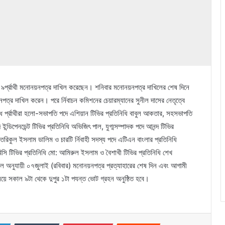
াচনে ৯র্প্রাথী মনোনয়নপত্র দাখিল করেছেন। শনিবার মনোনয়নপত্র দাখিলের শেষ দিনে
পত্র দাখিল করেন। পরে র্নিবাচন কমিশনের চেয়ারম্যানের সুনীল দাসের নেতৃত্বে
্প্রাথীরা হলো-সভাপতি পদে এশিয়ান টিভির প্রতিনিধি বাবুল আকতার, সহসভাপতি
 ইন্ডিপেনডেন্ট টিভির প্রতিনিধি অভিজিৎ পাল, যুগ্মসম্পাদক পদে আনন্দ টিভির
তরিকুল ইসলাম ডালিম ও চারটি র্নিবাহী সদস্য পদে এটিএন বাংলার প্রতিনিধি
বিসি টিভির প্রতিনিধি মো: আমিরুল ইসলাম ও বৈশাখী টিভির প্রতিনিধি শেখ
 তফসিল অনুযায়ী ০৭জুলাই (রবিবার) মনোনয়নপত্র প্রত্যাহারের শেষ দিন এবং আগামী
য়ে সকাল ৯টা থেকে দুপুর ১টা পযন্ত ভোট গ্রহন অনুষ্ঠিত হবে।