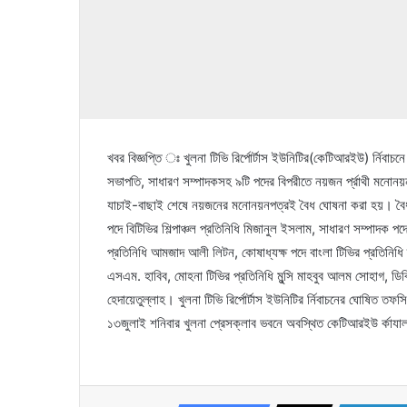
খবর বিজ্ঞপ্তি ঃ খুলনা টিভি রির্পোর্টাস ইউনিটির(কেটিআরইউ) র্নিব
সভাপতি, সাধারণ সম্পাদকসহ ৯টি পদের বিপরীতে নয়জন র্প্রাথী মনোনয়ন
যাচাই-বাছাই শেষে নয়জনের মনোনয়নপত্রই বৈধ ঘোষনা করা হয়। বৈধ র
পদে বিটিভির শিল্পাঞ্চল প্রতিনিধি মিজানুল ইসলাম, সাধারণ সম্পাদক পদে
প্রতিনিধি আমজাদ আলী লিটন, কোষাধ্যক্ষ পদে বাংলা টিভির প্রতিনিধি 
এসএম. হাবিব, মোহনা টিভির প্রতিনিধি মুন্সি মাহবুব আলম সোহাগ, ডি
হেদায়েতুল্লাহ। খুলনা টিভি রির্পোর্টাস ইউনিটির র্নিবাচনের ঘোষিত
১৩জুলাই শনিবার খুলনা প্রেসক্লাব ভবনে অবস্থিত কেটিআরইউ র্কাযাল