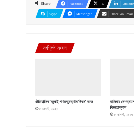
Share
Facebook
X
LinkedI
Skype
Messenger
Share via Email
সংশ্লিষ্ট সংবাদ
ঐতিহাসিক ‘জুলাই গণঅভ্যুত্থান দিবস’ আজ
হাসিনার দেশত্যাগ
বিজয়োল্লাস
৫ আগস্ট, ২০২৬
৫ আগস্ট, ২০২৬