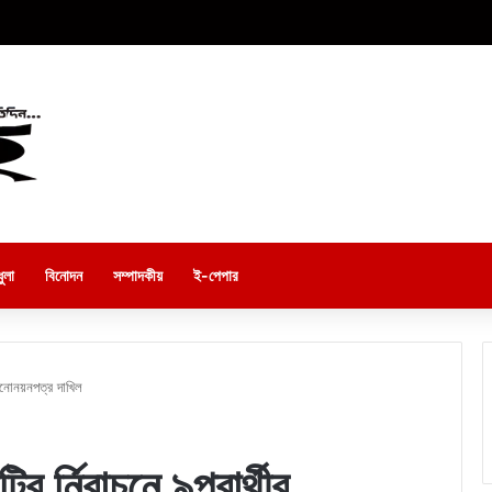
ুলা
বিনোদন
সম্পাদকীয়
ই-পেপার
ীর মনোনয়নপত্র দাখিল
টির র্নিবাচনে ৯প্রার্থীর