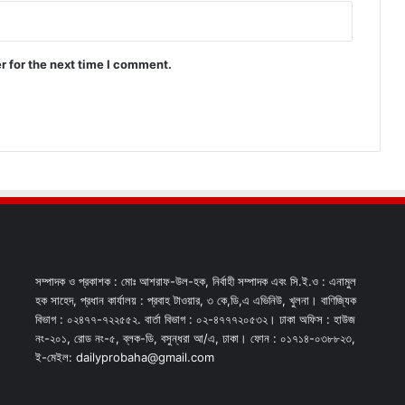
r for the next time I comment.
সম্পাদক ও প্রকাশক : মোঃ আশরাফ-উল-হক, নির্বাহী সম্পাদক এবং সি.ই.ও : এনামুল
হক সাহেদ, প্রধান কার্যালয় : প্রবাহ টাওয়ার, ৩ কে,ডি,এ এভিনিউ, খুলনা। বাণিজ্যিক
বিভাগ : ০২৪৭৭-৭২২৫৫২. বার্তা বিভাগ : ০২-৪৭৭৭২০৫৩২। ঢাকা অফিস : হাউজ
নং-২০১, রোড নং-৫, ব্লক-ডি, বসুন্ধরা আ/এ, ঢাকা। ফোন : ০১৭১৪-০৩৮৮২৩,
ই-মেইল: dailyprobaha@gmail.com