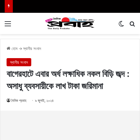
Menu
Switch
এখা
হোম
→
স্থানীয় সংবাদ
স্থানীয় সংবাদ
বাগেরহাটে এবার অর্ধ লক্ষাধিক নকল বিড়ি জব্দ :
অসাধু ব্যবসায়ীকে লাখ টাকা জরিমানা
দৈনিক প্রবাহ
৯ জুলাই, ২০২৪