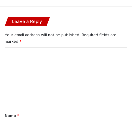
Leave a Reply
Your email address will not be published.
Required fields are
marked
*
C
o
m
m
e
n
t
*
Name
*