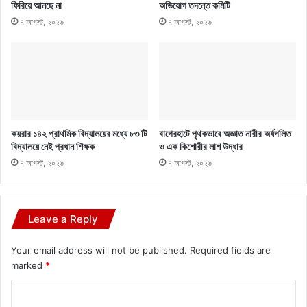
ফিরিয়ে আনছে না
অভিযোগ তদন্তে কমিটি
৭ আগস্ট, ২০২৬
৭ আগস্ট, ২০২৬
কয়রার ১৪২ প্রাথমিক বিদ্যালয়ের মধ্যে ৮৩ টি
বাগেরহাটে পৃথকভাবে অজ্ঞাত নারীর অর্ধগলিত
বিদ্যালয়ে নেই প্রধান শিক্ষক
ও এক কিশোরীর লাশ উদ্ধার
৭ আগস্ট, ২০২৬
৭ আগস্ট, ২০২৬
Leave a Reply
Your email address will not be published.
Required fields are
marked
*
C