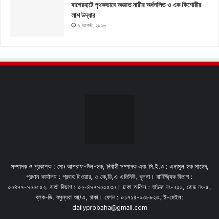
বাগেরহাটে পৃথকভাবে অজ্ঞাত নারীর অর্ধগলিত ও এক কিশোরীর
লাশ উদ্ধার
৭ আগস্ট, ২০২৬
সম্পাদক ও প্রকাশক : মোঃ আশরাফ-উল-হক, নির্বাহী সম্পাদক এবং সি.ই.ও : এনামুল হক সাহেদ,
প্রধান কার্যালয় : প্রবাহ টাওয়ার, ৩ কে,ডি,এ এভিনিউ, খুলনা। বাণিজ্যিক বিভাগ :
০২৪৭৭-৭২২৫৫২. বার্তা বিভাগ : ০২-৪৭৭৭২০৫৩২। ঢাকা অফিস : হাউজ নং-২০১, রোড নং-৫,
ব্লক-ডি, বসুন্ধরা আ/এ, ঢাকা। ফোন : ০১৭১৪-০৩৮৮২৩, ই-মেইল:
dailyprobaha@gmail.com