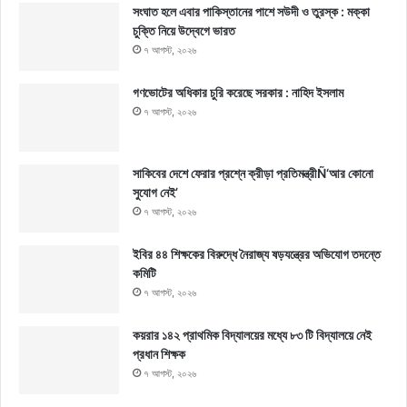
সংঘাত হলে এবার পাকিস্তানের পাশে সউদী ও তুরস্ক : মক্কা
চুক্তি নিয়ে উদ্বেগে ভারত
৭ আগস্ট, ২০২৬
গণভোটের অধিকার চুরি করেছে সরকার : নাহিদ ইসলাম
৭ আগস্ট, ২০২৬
সাকিবের দেশে ফেরার প্রশ্নে ক্রীড়া প্রতিমন্ত্রীÑ‘আর কোনো
সুযোগ নেই’
৭ আগস্ট, ২০২৬
ইবির ৪৪ শিক্ষকের বিরুদ্ধে নৈরাজ্য ষড়যন্ত্রের অভিযোগ তদন্তে
কমিটি
৭ আগস্ট, ২০২৬
কয়রার ১৪২ প্রাথমিক বিদ্যালয়ের মধ্যে ৮৩ টি বিদ্যালয়ে নেই
প্রধান শিক্ষক
৭ আগস্ট, ২০২৬