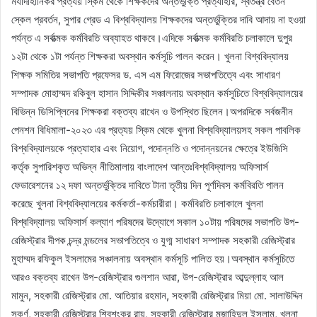
মর্যাদাহানিকর প্রত্যয় স্কিম থেকে শিক্ষকদের অন্তর্ভুক্তি প্রত্যাহার, স্বতন্ত্র বেতন
স্কেল প্রবর্তন, সুপার গ্রেড এ বিশ্ববিদ্যালয় শিক্ষকদের অন্তর্ভুক্তির দাবি আদায় না হওয়া
পর্যন্ত এ সর্বাত্মক কর্মবিরতি অব্যাহত থাকবে।এদিকে সর্বাত্মক কর্মবিরতি চলাকালে দুপুর
১২টা থেকে ১টা পর্যন্ত শিক্ষকরা অবস্থান কর্মসূচি পালন করেন। খুলনা বিশ্ববিদ্যালয়
শিক্ষক সমিতির সভাপতি প্রফেসর ড. এস এম ফিরোজের সভাপতিত্বে এবং সাধারণ
সম্পাদক মোহাম্মদ রকিবুল হাসান সিদ্দিকীর সঞ্চালনায় অবস্থান কর্মসূচিতে বিশ্ববিদ্যালয়ের
বিভিন্ন ডিসিপ্লিনের শিক্ষকরা বক্তব্য রাখেন ও উপস্থিত ছিলেন।অপরদিকে সর্বজনীন
পেনশন বিধিমালা-২০২৩ এর প্রত্যয় স্কিম থেকে খুলনা বিশ্ববিদ্যালয়সহ সকল পাবলিক
বিশ্ববিদ্যালয়কে প্রত্যাহার এবং নিয়োগ, পদোন্নতি ও পদোন্নয়নের ক্ষেত্রে ইউজিসি
কর্তৃক সুপারিশকৃত অভিন্ন নীতিমালায় বাংলাদেশ আন্তঃবিশ্ববিদ্যালয় অফিসার্স
ফেডারেশনের ১২ দফা অন্তর্ভুক্তির দাবিতে টানা তৃতীয় দিন পূর্ণদিবস কর্মবিরতি পালন
করেছে খুলনা বিশ্ববিদ্যালয়ের কর্মকর্তা-কর্মচারীরা। কর্মবিরতি চলাকালে খুলনা
বিশ্ববিদ্যালয় অফিসার্স কল্যাণ পরিষদের উদ্যোগে সকাল ১০টায় পরিষদের সভাপতি উপ-
রেজিস্ট্রার দীপক চন্দ্র মন্ডলের সভাপতিত্বে ও যুগ্ম সাধারণ সম্পাদক সহকারী রেজিস্ট্রার
মুহাম্মদ রফিকুল ইসলামের সঞ্চালনায় অবস্থান কর্মসূচি পালিত হয়।অবস্থান কর্মসূচিতে
আরও বক্তব্য রাখেন উপ-রেজিস্ট্রার গুলশান আরা, উপ-রেজিস্ট্রার আব্দুল্লাহ আল
মামুন, সহকারী রেজিস্ট্রার মো. আতিয়ার রহমান, সহকারী রেজিস্ট্রার মিয়া মো. সালাউদ্দিন
সুকর্ণ, সহকারী রেজিস্ট্রার শিবশংকর রায়, সহকারী রেজিস্ট্রার মুজাহিদুল ইসলাম, খুলনা