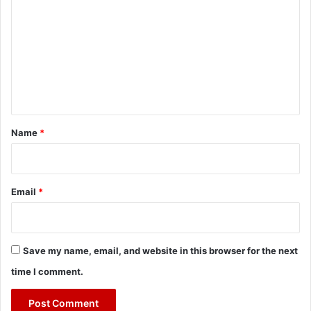
o
m
m
e
n
t
*
Name
*
Email
*
Save my name, email, and website in this browser for the next
time I comment.